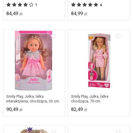
1
4
84,49
84,99
zł
zł
Smily Play, Julka, lalka
Smily Play, Julka, lalka
interaktywna, chodząca, 33 cm
chodząca, 70 cm
90,49
82,49
zł
zł