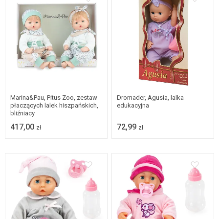
Marina&Pau, Pitus Zoo, zestaw
Dromader, Agusia, lalka
płaczących lalek hiszpańskich,
edukacyjna
bliźniacy
417,00
72,99
zł
zł