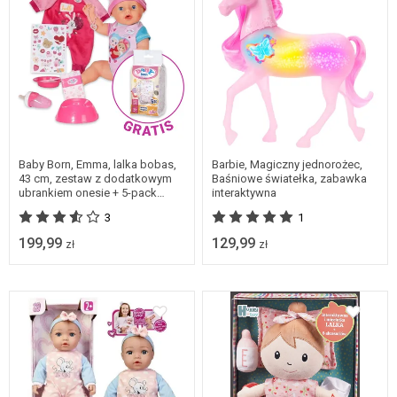
Baby Born, Emma, lalka bobas,
Barbie, Magiczny jednorożec,
43 cm, zestaw z dodatkowym
Baśniowe światełka, zabawka
ubrankiem onesie + 5-pack
interaktywna
pieluszek gratis
3
1
199,99
129,99
zł
zł