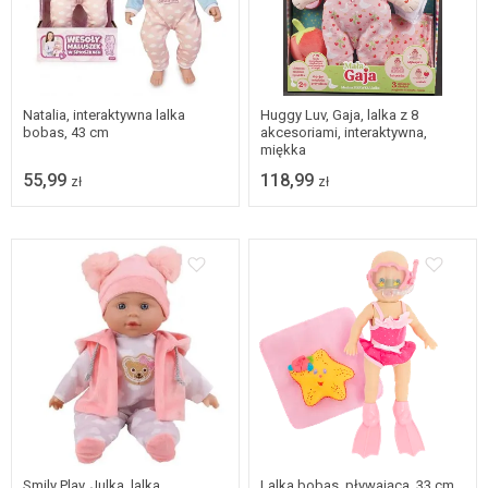
Natalia, interaktywna lalka
Huggy Luv, Gaja, lalka z 8
bobas, 43 cm
akcesoriami, interaktywna,
miękka
55,99
118,99
zł
zł
Smily Play, Julka, lalka
Lalka bobas, pływająca, 33 cm