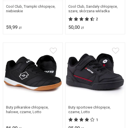
Cool Club, Trampki chłopięce,
Cool Club, Sandały chłopięce,
niebieskie
szare, skórzana wkładka
2
59,99
50,00
zł
zł
26
29
30
31
36
37
38
32
33
34
35
Buty piłkarskie chłopięce,
Buty sportowe chłopięce,
halowe, czarne, Lotto
czarne, Lotto
1