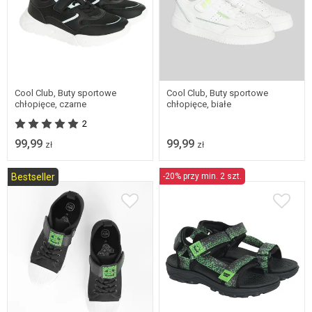
Dostępne w wielu
Dostępne w wielu
rozmiarach
rozmiarach
Cool Club, Buty sportowe
Cool Club, Buty sportowe
chłopięce, czarne
chłopięce, białe
2
99,99
99,99
zł
zł
Bestseller
-20% przy min. 2 szt.
31
32
33
34