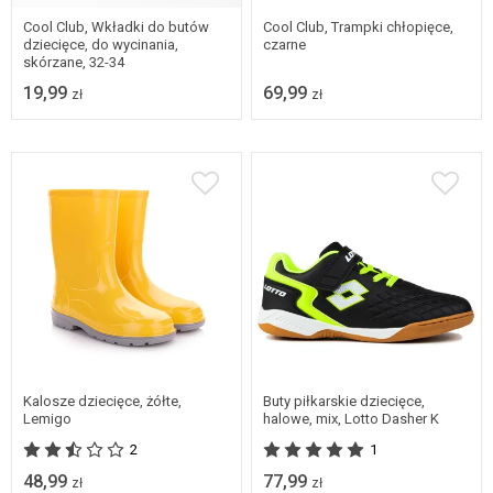
Cool Club, Wkładki do butów
Cool Club, Trampki chłopięce,
dziecięce, do wycinania,
czarne
skórzane, 32-34
19,99
69,99
zł
zł
27
28
31
32
Dostępne w wielu
rozmiarach
33
34
35
Kalosze dziecięce, żółte,
Buty piłkarskie dziecięce,
Lemigo
halowe, mix, Lotto Dasher K
2
1
48,99
77,99
zł
zł