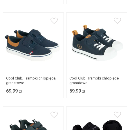
31
32
33
34
Dostępne w wielu
35
36
37
38
rozmiarach
Cool Club, Trampki chłopięce,
Cool Club, Trampki chłopięce,
granatowe
granatowe
69,99
59,99
zł
zł