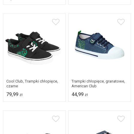
31
32
33
34
35
36
37
38
34
Cool Club, Trampki chłopięce,
Trampki chłopięce, granatowe,
czarne
American Club
79,99
44,99
zł
zł