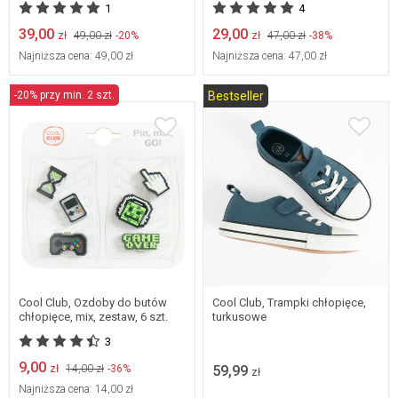
1
4
39,00
29,00
zł
49,00 zł
-20%
zł
47,00 zł
-38%
Najniższa cena:
49,00 zł
Najniższa cena:
47,00 zł
-20% przy min. 2 szt.
Bestseller
Dostępne w wielu
uniwersalny
rozmiarach
Cool Club, Ozdoby do butów
Cool Club, Trampki chłopięce,
chłopięce, mix, zestaw, 6 szt.
turkusowe
3
9,00
zł
14,00 zł
-36%
59,99
zł
Najniższa cena:
14,00 zł