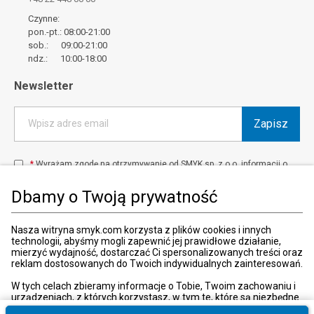
Czynne:
pon.-pt.: 08:00-21:00
sob.: 09:00-21:00
ndz.: 10:00-18:00
Newsletter
Zapisz
Wpisz adres email
*
Wyrażam zgodę na otrzymywanie od SMYK sp. z o.o. informacji o
produktach i usługach oraz promocjach i zniżkach oferowanych
przez SMYK sp. z o.o., za pośrednictwem środków komunikacji
Dbamy o Twoją prywatność
elektronicznej (e-mail).
W każdej chwili możesz z łatwością cofnąć wyrażone zgody.
więcej
Nasza witryna smyk.com korzysta z plików cookies i innych
technologii, abyśmy mogli zapewnić jej prawidłowe działanie,
mierzyć wydajność, dostarczać Ci spersonalizowanych treści oraz
reklam dostosowanych do Twoich indywidualnych zainteresowań.
Kraj i język
:
Polska (Poland)
W tych celach zbieramy informacje o Tobie, Twoim zachowaniu i
urządzeniach, z których korzystasz, w tym te, które są niezbędne
do prawidłowego funkcjonowania strony internetowej smyk.com.