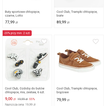
rozmiarach
rozmiarach
Buty sportowe chłopięce,
Cool Club, Trampki chłopięce,
czarne, Lotto
białe
77,99
89,99
zł
zł
-20% przy min. 2 szt.
31
32
33
34
uniwersalny
35
36
37
38
Cool Club, Ozdoby do butów
Cool Club, Trampki chłopięce,
chłopięce, mix, zestaw, 6 szt.
brązowe
9,00
zł
19,99 zł
-55%
79,99
zł
Najniższa cena:
19,99 zł