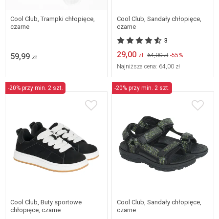
35
36
37
38
28
Cool Club, Trampki chłopięce,
Cool Club, Sandały chłopięce,
czarne
czarne
3
29,00
59,99
zł
64,00 zł
-55%
zł
Najniższa cena:
64,00 zł
-20% przy min. 2 szt.
-20% przy min. 2 szt.
31
32
31
33
Cool Club, Buty sportowe
Cool Club, Sandały chłopięce,
chłopięce, czarne
czarne