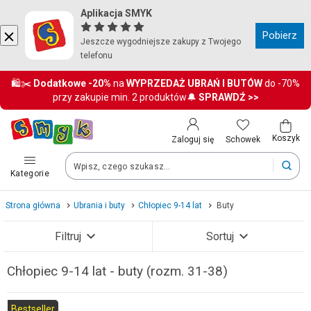
Aplikacja SMYK
Kraj i język
Pobierz
Jeszcze wygodniejsze zakupy z Twojego
telefonu
Wybierz kraj, aby przejść do zakupów
🛍️✂️
Dodatkowe
-20%
na
WYPRZEDAŻ UBRAŃ I BUTÓW
do -70%
przy zakupie min. 2 produktów🔔
SPRAWDŹ >>
Polska (Poland)
Twoje zamówienia dostarczymy na teren wybranego kraju.
Koszyk
Schowek
Zaloguj się
Kategorie
Język
Strona główna
Ubrania i buty
Chłopiec 9-14 lat
Buty
Polski
Filtruj
Sortuj
Po zmianie kraju część produktów może zostać usunięta z kosz
Chłopiec 9-14 lat - buty (rozm. 31-38)
Zobacz wyniki (317)
Bestseller
Zapisz