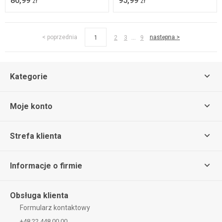
86,99
95,99
zł
zł
...
< poprzednia
następna >
1
2
3
9
Kategorie
Moje konto
Strefa klienta
Informacje o firmie
Obsługa klienta
Formularz kontaktowy
+48 22 448 00 00