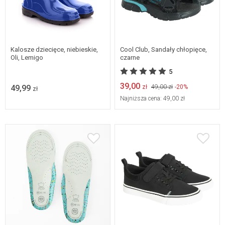
Dostępne w wielu
rozmiarach
31
32
33
34
Kalosze dziecięce, niebieskie,
Cool Club, Sandały chłopięce,
Oli, Lemigo
czarne
5
39,00
49,99
zł
49,00 zł
-20%
zł
Najniższa cena:
49,00 zł
31
32
33
34
32/34
35
36
37
38