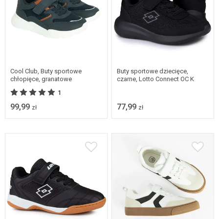
Dostępne w wielu
Dostępne w wielu
rozmiarach
rozmiarach
Cool Club, Buty sportowe
Buty sportowe dziecięce,
chłopięce, granatowe
czarne, Lotto Connect OC K
1
99,99
77,99
zł
zł
Dostępne w wielu
Dostępne w wielu