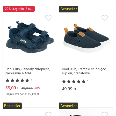
-20% przy min. 2 szt.
Bestseller
31
32
33
34
32
33
35
36
37
38
Cool Club, Sandały chłopięce,
Cool Club, Trampki chłopięce,
niebieskie, NASA
slip on, granatowe
4
1
39,00
zł
49,00 zł
-20%
49,99
zł
Najniższa cena:
49,00 zł
Bestseller
Bestseller