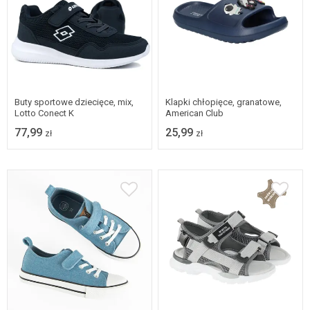
32
30/31
Buty sportowe dziecięce, mix,
Klapki chłopięce, granatowe,
Lotto Conect K
American Club
77,99
25,99
zł
zł
Dostępne w wielu
rozmiarach
31
32