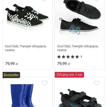
Dostępne w wielu
Dostępne w wielu
rozmiarach
rozmiarach
Cool Club, Trampki chłopięce,
Cool Club, Trampki chłopięce,
czarne
czarne
1
79,99
79,99
zł
zł
Bestseller
-20% przy min. 2 szt.