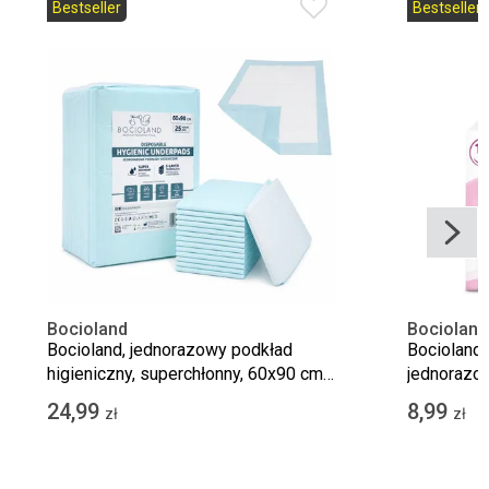
Bestseller
Bestseller
Bocioland
Bocioland
Bocioland, jednorazowy podkład
Bocioland,
higieniczny, superchłonny, 60x90 cm,
jednorazow
25szt.
40x60 cm, 
24,99
8,99
zł
zł