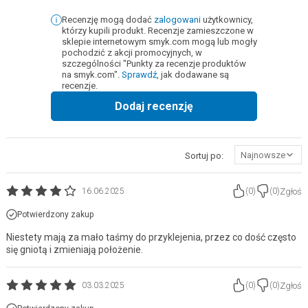
Recenzję mogą dodać
zalogowani
użytkownicy,
którzy kupili produkt. Recenzje zamieszczone w
sklepie internetowym smyk.com mogą lub mogły
pochodzić z akcji promocyjnych, w
szczególności "Punkty za recenzje produktów
na smyk.com".
Sprawdź
, jak dodawane są
recenzje.
Dodaj recenzję
Najnowsze
Sortuj po:
Zgłoś
16.06.2025
(
0
)
(
0
)
Potwierdzony zakup
Niestety mają za mało taśmy do przyklejenia, przez co dość często
się gniotą i zmieniają położenie.
Zgłoś
03.03.2025
(
0
)
(
0
)