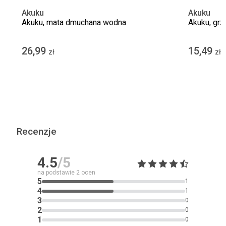
Akuku
Akuku
Akuku, mata dmuchana wodna
Akuku, grz
26,99
15,49
zł
zł
Recenzje
4.5
/5
na podstawie
2
ocen
5
1
4
1
3
0
2
0
1
0