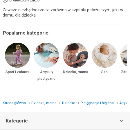
Potwierdzony zakup
Zawsze niezbędna rzecz, zarówno w szpitalu położniczym, jak i w
domu, dla dziecka.
Popularne kategorie:
Sport i zabawa
Artykuły
Dziecko, mama
Sen
Zdrow
plastyczne
Strona główna
Dziecko, mama
Dziecko
Pielęgnacja i higiena
Artyku
Kategorie