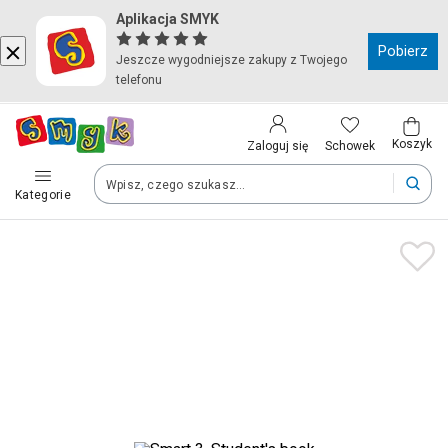
Aplikacja SMYK
Kraj i język
Pobierz
Jeszcze wygodniejsze zakupy z Twojego
telefonu
Wybierz kraj, aby przejść do zakupów
Polska (Poland)
Koszyk
Schowek
Zaloguj się
Kategorie
Twoje zamówienia dostarczymy na teren wybranego kraju.
Język
Polski
Po zmianie kraju część produktów może zostać usunięta z kosz
Zapisz