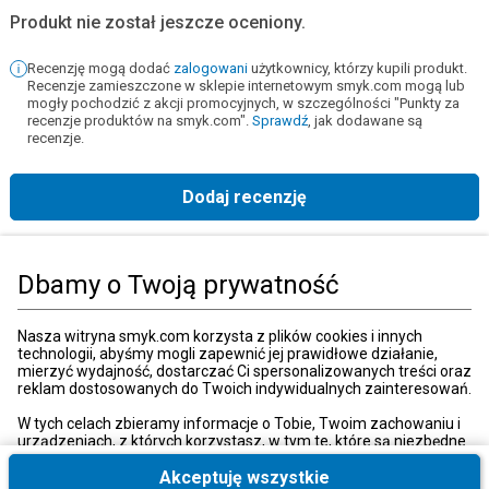
Produkt nie został jeszcze oceniony.
Recenzję mogą dodać
zalogowani
użytkownicy, którzy kupili produkt.
Recenzje zamieszczone w sklepie internetowym smyk.com mogą lub
mogły pochodzić z akcji promocyjnych, w szczególności "Punkty za
recenzje produktów na smyk.com".
Sprawdź
, jak dodawane są
recenzje.
Dodaj recenzję
Strona główna
Książki, muzyka, film
Książki
Nauka języków obcych
Dbamy o Twoją prywatność
Kategorie
Nasza witryna smyk.com korzysta z plików cookies i innych
technologii, abyśmy mogli zapewnić jej prawidłowe działanie,
mierzyć wydajność, dostarczać Ci spersonalizowanych treści oraz
reklam dostosowanych do Twoich indywidualnych zainteresowań.
Moje konto
W tych celach zbieramy informacje o Tobie, Twoim zachowaniu i
urządzeniach, z których korzystasz, w tym te, które są niezbędne
do prawidłowego funkcjonowania strony internetowej smyk.com.
Strefa klienta
Te niezbędne pliki cookies możesz wyłączyć zmieniając
Akceptuję wszystkie