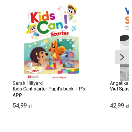
Sarah Hillyard
Angelika 
Walczak
Kids Can! starter Pupil's book + P's
Viel Spass
APP
54,99
42,99
zł
zł