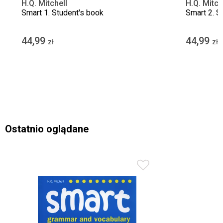
H.Q. Mitchell
H.Q. Mitch
Smart 1. Student's book
Smart 2. S
44,99
44,99
zł
zł
Ostatnio oglądane