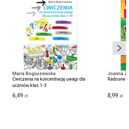
Maria Boguszewska
Joanna Z
Ćwiczenia na koncentrację uwagi dla
Radosne dy
uczniów klas 1-3
6,49
8,99
zł
zł