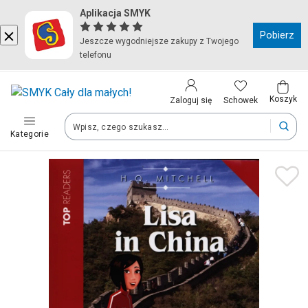
Aplikacja SMYK
Kraj i język
Pobierz
Jeszcze wygodniejsze zakupy z Twojego
telefonu
Wybierz kraj, aby przejść do zakupów
Polska (Poland)
Koszyk
Schowek
Zaloguj się
Kategorie
Twoje zamówienia dostarczymy na teren wybranego kraju.
Język
Polski
Po zmianie kraju część produktów może zostać usunięta z kosz
Zapisz