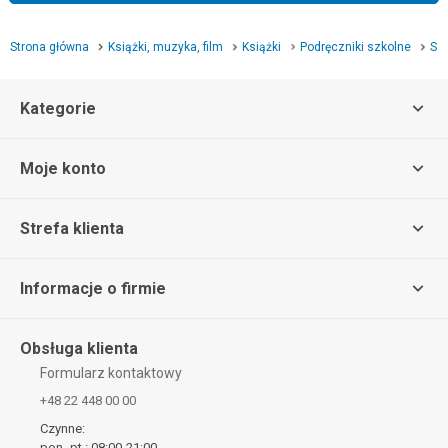
Strona główna
Książki, muzyka, film
Książki
Podręczniki szkolne
Sz
Kategorie
Moje konto
Strefa klienta
Informacje o firmie
Obsługa klienta
Formularz kontaktowy
+48 22 448 00 00
Czynne:
pon.-pt.: 08:00-21:00