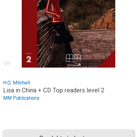
1
/
1
H.Q. Mitchell
Lisa in China + CD Top readers level 2
MM Publications