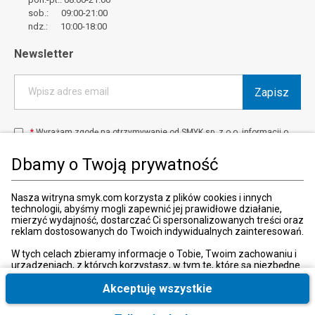
sob.: 09:00-21:00
ndz.: 10:00-18:00
Newsletter
Zapisz
Wpisz adres email
*
Wyrażam zgodę na otrzymywanie od SMYK sp. z o.o. informacji o
produktach i usługach oraz promocjach i zniżkach oferowanych
przez SMYK sp. z o.o., za pośrednictwem środków komunikacji
Dbamy o Twoją prywatność
elektronicznej (e-mail).
W każdej chwili możesz z łatwością cofnąć wyrażone zgody.
więcej
Nasza witryna smyk.com korzysta z plików cookies i innych
technologii, abyśmy mogli zapewnić jej prawidłowe działanie,
mierzyć wydajność, dostarczać Ci spersonalizowanych treści oraz
reklam dostosowanych do Twoich indywidualnych zainteresowań.
Kraj i język
:
Polska (Poland)
W tych celach zbieramy informacje o Tobie, Twoim zachowaniu i
urządzeniach, z których korzystasz, w tym te, które są niezbędne
do prawidłowego funkcjonowania strony internetowej smyk.com.
Te niezbędne pliki cookies możesz wyłączyć zmieniając
Akceptuję wszystkie
ustawienia przeglądarki, przy czym może to spowodować
nieprawidłowe funkcjonowanie naszej witryny.