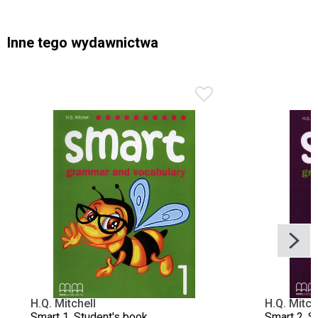
Inne tego wydawnictwa
H.Q. Mitchell
H.Q. Mitch
Smart 1. Student's book
Smart 2. S