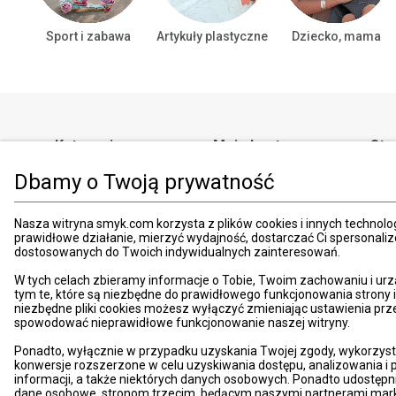
Sport i zabawa
Artykuły plastyczne
Dziecko, mama
Kategorie
Moje konto
Str
Dbamy o Twoją prywatność
Ubrania i buty - dzieci
Profil
Reg
Ubrania i buty - dorośli
Zmiana danych
Regu
Nasza witryna smyk.com korzysta z plików cookies i innych technolog
Dziecko, mama
Schowek
Regu
prawidłowe działanie, mierzyć wydajność, dostarczać Ci spersonali
Zabawki i gry
Historia zamówień
pod
dostosowanych do Twoich indywidualnych zainteresowań.
Książki
Edycja zgód
Kosz
W tych celach zbieramy informacje o Tobie, Twoim zachowaniu i urz
Zdrowie i uroda
Polityka prywatności
Zwro
tym te, które są niezbędne do prawidłowego funkcjonowania strony
niezbędne pliki cookies możesz wyłączyć zmieniając ustawienia prz
Dom i ogród
Ustawienia prywatności
Rek
spowodować nieprawidłowe funkcjonowanie naszej witryny.
Promocje
Śledzenie zamówień
Meto
Ponadto, wyłącznie w przypadku uzyskania Twojej zgody, wykorzyst
Porady
Pay
konwersje rozszerzone w celu uzyskiwania dostępu, analizowania 
informacji, a także niektórych danych osobowych. Ponadto udostępn
Mapa witryny
Apli
dane osobowe, stronom trzecim, będącym naszymi partnerami mark