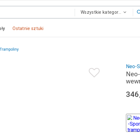
Wszystkie kategorie
oły
Ostatnie sztuki
Trampoliny
Neo-S
Neo-
wewn
346