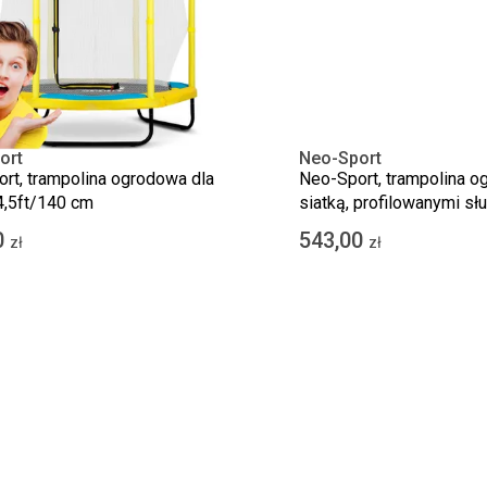
ort
Neo-Sport
rt, trampolina ogrodowa dla
Neo-Sport, trampolina o
 4,5ft/140 cm
siatką, profilowanymi sł
drabinką, 312 cm
0
543,00
zł
zł