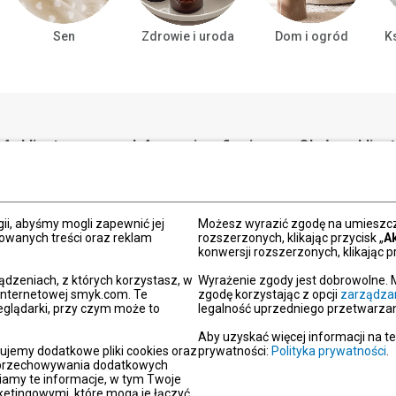
Sen
Zdrowie i uroda
Dom i ogród
Ks
efa klienta
Informacje o firmie
Obsługa klien
Formularz konta
ulamin
Praca w SMYK
+48 22 448 00 0
laminy promocji
Biuro prasowe
ii, abyśmy mogli zapewnić jej
Możesz wyrazić zgodę na umieszcza
lamin kart
Dane firmy
Czynne:
zowanych treści oraz reklam
rozszerzonych, klikając przycisk „
A
pon.-pt.: 08:00-2
arunkowych
Grupa SMYK
konwersji rozszerzonych, klikając pr
sob.: 09:00-21:
t i czas dostawy
Smyk.ua
ndz.: 10:00-18:
ądzeniach, z których korzystasz, w
Wyrażenie zgody jest dobrowolne. 
ty i wymiany
Smyk.ro
 internetowej smyk.com. Te
zgodę korzystając z opcji
zarządza
eglądarki, przy czym może to
legalność uprzedniego przetwarzan
lamacje
Akt o usługach cyfrowych
dy płatności
Deklaracja dostępności
Aby uzyskać więcej informacji na t
ujemy dodatkowe pliki cookies oraz
prywatności:
Polityka prywatności
.
Po
i przechowywania dodatkowych
iamy te informacje, w tym Twoje
kacja SMYK
etingowymi, które mogą je łączyć