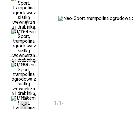
1
/
14