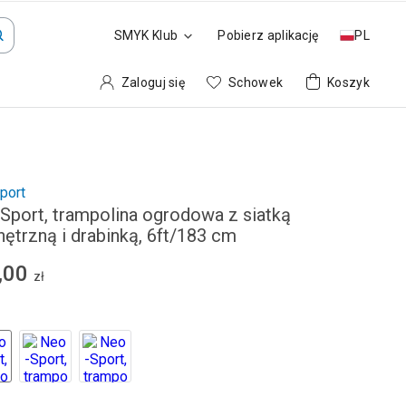
SMYK Klub
Pobierz aplikację
PL
Zaloguj się
Schowek
Koszyk
port
Sport, trampolina ogrodowa z siatką
ętrzną i drabinką, 6ft/183 cm
,00
zł