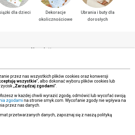
iążki dla dzieci
Dekoracje
Ubrania i buty dla
Ubrani
okolicznościowe
dorosłych
ta
Newsletter
ktowy
Zapisz
Wpisz adres email
0
nie przez nas wszystkich plików cookies oraz konwersji
kceptuję wszystkie
”, albo dokonać wyboru plików cookies lub
1:00
*
Wyrażam zgodę na otrzymywanie od SMYK
zycisk „
Zarządzaj zgodami
”.
sp. z o.o. informacji o produktach i usługach
00
oraz promocjach i zniżkach oferowanych
00
Możesz w każdej chwili wyrazić zgodę, odmówić lub wycofać swoją
przez SMYK sp. z o.o., za pośrednictwem
nia zgodami
na stronie smyk.com. Wycofanie zgody nie wpływa na
środków komunikacji elektronicznej (e-mail).
ia przez nas danych.
W każdej chwili możesz z łatwością cofnąć
wyrażone zgody.
emat przetwarzanych danych, zapoznaj się z naszą polityką
więcej