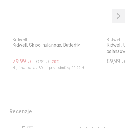
Kidwell
Kidwell
Kidwell, Skipo, hulajnoga, Butterfly
Kidwell, U
balansowa,
79,99
89,99
99,99
zł
-20%
zł
zł
Najniższa cena z 30 dni przed obniżką:
99,99 zł
Recenzje