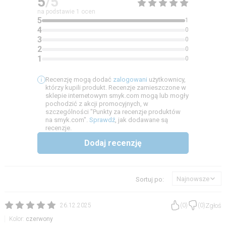
5
/5
na podstawie
1
ocen
5
1
4
0
3
0
2
0
1
0
Recenzję mogą dodać
zalogowani
użytkownicy,
którzy kupili produkt. Recenzje zamieszczone w
sklepie internetowym smyk.com mogą lub mogły
pochodzić z akcji promocyjnych, w
szczególności "Punkty za recenzje produktów
na smyk.com".
Sprawdź
, jak dodawane są
recenzje.
Dodaj recenzję
Najnowsze
Sortuj po:
Zgłoś
26.12.2025
(
0
)
(
0
)
Kolor:
czerwony