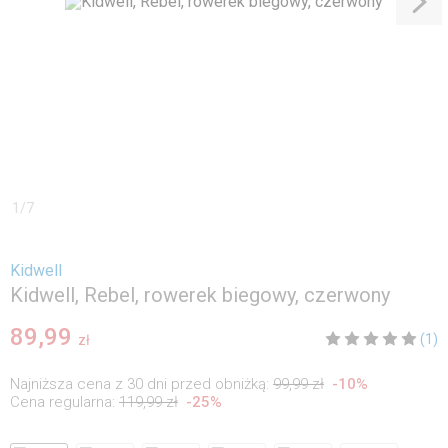
1
/
7
Kidwell
Kidwell, Rebel, rowerek biegowy, czerwony
89,99
(1)
zł
Najniższa cena z 30 dni przed obniżką:
99,99 zł
-
10
%
Cena regularna:
119,99 zł
-
25
%