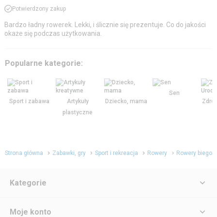
Potwierdzony zakup
Bardzo ładny rowerek. Lekki, i ślicznie się prezentuje. Co do jakości
okaże się podczas użytkowania.
Popularne kategorie:
Sen
Sport i zabawa
Artykuły
Dziecko, mama
Zdrow
plastyczne
Strona główna
Zabawki, gry
Sport i rekreacja
Rowery
Rowery biegow
Kategorie
Moje konto