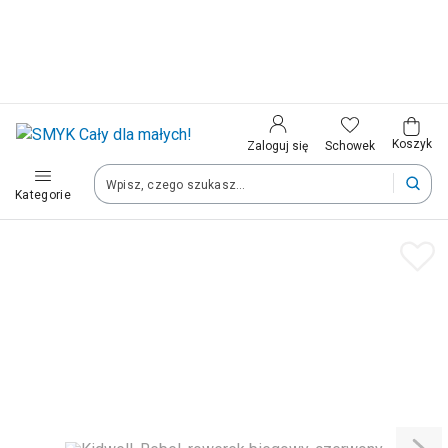
Kraj i język
Wybierz kraj, aby przejść do zakupów
Polska (Poland)
Koszyk
Schowek
Zaloguj się
Kategorie
Twoje zamówienia dostarczymy na teren wybranego kraju.
Język
Polski
Po zmianie kraju część produktów może zostać usunięta z kosz
Zapisz