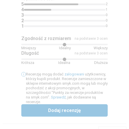
5
2
4
1
3
0
2
0
1
0
Zgodność z rozmiarem
na podstawie 3 ocen
Mniejszy
Idealny
Większy
Długość
na podstawie 3 ocen
Krótsza
Idealna
Dłuższa
Recenzję mogą dodać
zalogowani
użytkownicy,
którzy kupili produkt. Recenzje zamieszczone w
sklepie internetowym smyk.com mogą lub mogły
pochodzić z akcji promocyjnych, w
szczególności "Punkty za recenzje produktów
na smyk.com".
Sprawdź
, jak dodawane są
recenzje.
Dodaj recenzję