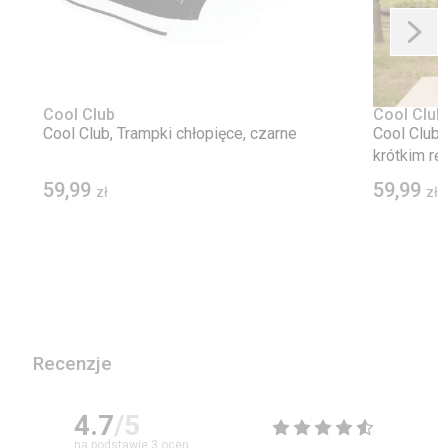
Cool Club
Cool Club
Cool Club, Trampki chłopięce, czarne
Cool Club,
krótkim rę
59,99
59,99
zł
zł
Recenzje
4.7
/5
na podstawie
3
ocen