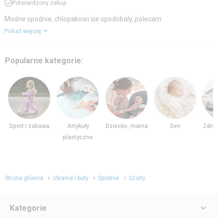
Potwierdzony zakup
Modne spodnie, chlopakowi sie spodobaly, polecam
Pokaż więcej
Popularne kategorie:
Sport i zabawa
Artykuły
Dziecko, mama
Sen
Zdrow
plastyczne
Strona główna
Ubrania i buty
Spodnie
Szorty
Kategorie