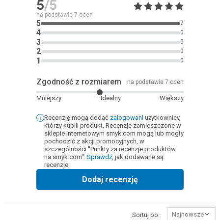
5
/5
na podstawie
7
ocen
5
7
4
0
3
0
2
0
1
0
Zgodność z rozmiarem
na podstawie 7 ocen
Mniejszy
Idealny
Większy
Recenzję mogą dodać
zalogowani
użytkownicy,
którzy kupili produkt. Recenzje zamieszczone w
sklepie internetowym smyk.com mogą lub mogły
pochodzić z akcji promocyjnych, w
szczególności "Punkty za recenzje produktów
na smyk.com".
Sprawdź
, jak dodawane są
recenzje.
Dodaj recenzję
Najnowsze
Sortuj po: