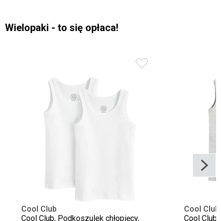
Wielopaki - to się opłaca!
Cool Club
Cool Club
Cool Club, Podkoszulek chłopięcy,
Cool Club,