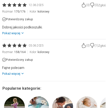
Zgłoś
12.06.2025
(
0
)
(
0
)
Rozmiar:
170/176
Kolor:
kolorowy
Potwierdzony zakup
Dobrej jakości podkoszulki.
Pokaż więcej
Zgłoś
03.06.2025
(
0
)
(
1
)
Rozmiar:
158/164
Kolor:
kolorowy
Potwierdzony zakup
Fajne polecam
Pokaż więcej
Popularne kategorie: