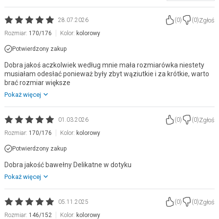
Zgłoś
28.07.2026
(
0
)
(
0
)
Rozmiar:
170/176
Kolor:
kolorowy
Potwierdzony zakup
Dobra jakoś aczkolwiek według mnie mała rozmiarówka niestety
musiałam odesłać ponieważ były zbyt wąziutkie i za krótkie, warto
brać rozmiar większe
Pokaż więcej
Zgłoś
01.03.2026
(
0
)
(
0
)
Rozmiar:
170/176
Kolor:
kolorowy
Potwierdzony zakup
Dobra jakość bawełny Delikatne w dotyku
Pokaż więcej
Zgłoś
05.11.2025
(
0
)
(
0
)
Rozmiar:
146/152
Kolor:
kolorowy