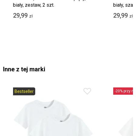
biały, zestaw, 2 szt.
biały, szar
29,99
29,99
zł
zł
Inne z tej marki
Bestseller
-20% przy min