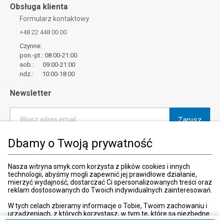
Obsługa klienta
Formularz kontaktowy
+48 22 448 00 00
Czynne:
pon.-pt.: 08:00-21:00
sob.: 09:00-21:00
ndz.: 10:00-18:00
Newsletter
Zapisz
Wpisz adres email
Dbamy o Twoją prywatność
*
Wyrażam zgodę na otrzymywanie od SMYK sp. z o.o. informacji o
produktach i usługach oraz promocjach i zniżkach oferowanych
przez SMYK sp. z o.o., za pośrednictwem środków komunikacji
Nasza witryna smyk.com korzysta z plików cookies i innych
elektronicznej (e-mail).
technologii, abyśmy mogli zapewnić jej prawidłowe działanie,
W każdej chwili możesz z łatwością cofnąć wyrażone zgody.
mierzyć wydajność, dostarczać Ci spersonalizowanych treści oraz
więcej
reklam dostosowanych do Twoich indywidualnych zainteresowań.
W tych celach zbieramy informacje o Tobie, Twoim zachowaniu i
urządzeniach, z których korzystasz, w tym te, które są niezbędne