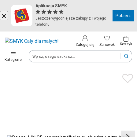
Aplikacja SMYK
Kraj i język
Pobierz
Jeszcze wygodniejsze zakupy z Twojego
telefonu
Wybierz kraj, aby przejść do zakupów
Polska (Poland)
Koszyk
Schowek
Zaloguj się
Kategorie
Twoje zamówienia dostarczymy na teren wybranego kraju.
Język
Polski
Po zmianie kraju część produktów może zostać usunięta z kosz
Zapisz