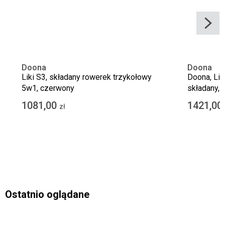
Doona
Doona
Liki S3, składany rowerek trzykołowy
Doona, Liki
5w1, czerwony
składany, 
1081,00
1421,00
zł
Ostatnio oglądane