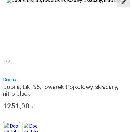
1
/
31
Doona
Doona, Liki S5, rowerek trójkołowy, składany,
nitro black
1251,00
zł