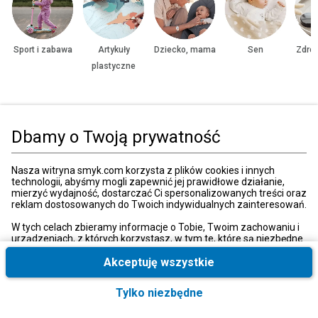
Sport i zabawa
Artykuły
Dziecko, mama
Sen
Zdrow
plastyczne
Strona główna
Zabawki, gry
Sport i rekreacja
Rowery
Rowery trójkoł
Dbamy o Twoją prywatność
Kategorie
Nasza witryna smyk.com korzysta z plików cookies i innych
technologii, abyśmy mogli zapewnić jej prawidłowe działanie,
mierzyć wydajność, dostarczać Ci spersonalizowanych treści oraz
reklam dostosowanych do Twoich indywidualnych zainteresowań.
Moje konto
W tych celach zbieramy informacje o Tobie, Twoim zachowaniu i
urządzeniach, z których korzystasz, w tym te, które są niezbędne
do prawidłowego funkcjonowania strony internetowej smyk.com.
Strefa klienta
Te niezbędne pliki cookies możesz wyłączyć zmieniając
Akceptuję wszystkie
ustawienia przeglądarki, przy czym może to spowodować
nieprawidłowe funkcjonowanie naszej witryny.
Tylko niezbędne
Informacje o firmie
Ponadto, wyłącznie w przypadku uzyskania Twojej zgody,