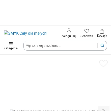
Kraj i język
Wybierz kraj, aby przejść do zakupów
Polska (Poland)
Koszyk
Schowek
Zaloguj się
Kategorie
Twoje zamówienia dostarczymy na teren wybranego kraju.
Język
Polski
Po zmianie kraju część produktów może zostać usunięta z kosz
Zapisz