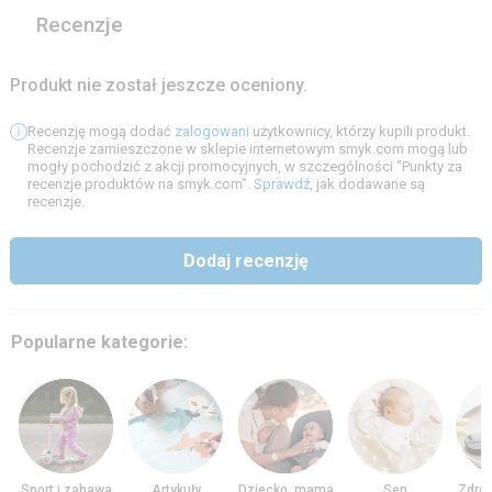
Recenzje
Produkt nie został jeszcze oceniony.
Recenzję mogą dodać
zalogowani
użytkownicy, którzy kupili produkt.
Recenzje zamieszczone w sklepie internetowym smyk.com mogą lub
mogły pochodzić z akcji promocyjnych, w szczególności "Punkty za
recenzje produktów na smyk.com".
Sprawdź
, jak dodawane są
recenzje.
Dodaj recenzję
Popularne kategorie:
Sport i zabawa
Artykuły
Dziecko, mama
Sen
Zdrow