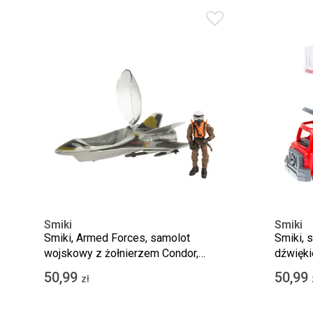
Smiki
Smiki
Smiki, Armed Forces, samolot
Smiki, 
wojskowy z żołnierzem Condor,
dźwięki
pojazd z figurką
50,99
50,99
zł