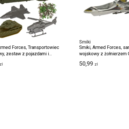
Smiki
Armed Forces, Transportowiec
Smiki, Armed Forces, sa
y, zestaw z pojazdami i
wojskowy z żołnierzem 
zykami
pojazd z figurką
50,99
zł
zł