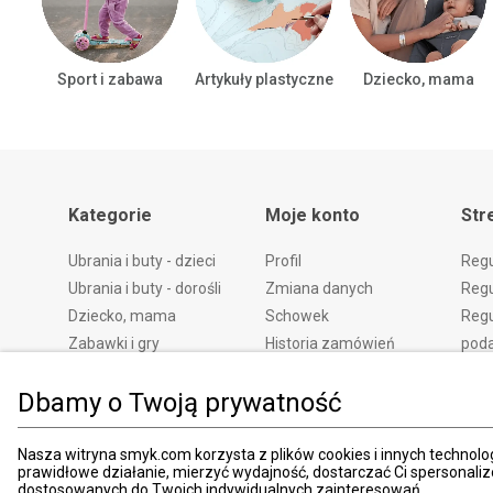
Sport i zabawa
Artykuły plastyczne
Dziecko, mama
Kategorie
Moje konto
Str
Ubrania i buty - dzieci
Profil
Reg
Ubrania i buty - dorośli
Zmiana danych
Regu
Dziecko, mama
Schowek
Regu
Zabawki i gry
Historia zamówień
pod
Książki
Edycja zgód
Kosz
Dbamy o Twoją prywatność
Zdrowie i uroda
Polityka prywatności
Zwro
Dom i ogród
Ustawienia prywatności
Rek
Promocje
Śledzenie zamówień
Meto
Nasza witryna smyk.com korzysta z plików cookies i innych technolog
prawidłowe działanie, mierzyć wydajność, dostarczać Ci spersonali
Porady
Pay
dostosowanych do Twoich indywidualnych zainteresowań.