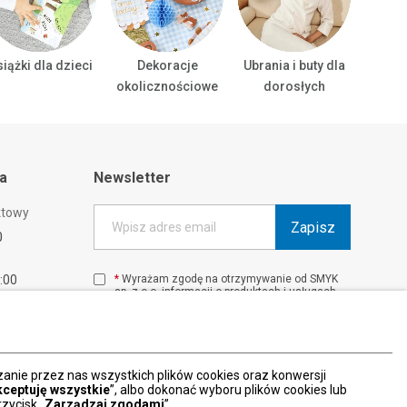
iążki dla dzieci
Dekoracje
Ubrania i buty dla
Ubrani
okolicznościowe
dorosłych
ta
Newsletter
ktowy
Zapisz
Wpisz adres email
0
1:00
*
Wyrażam zgodę na otrzymywanie od SMYK
sp. z o.o. informacji o produktach i usługach
00
oraz promocjach i zniżkach oferowanych
00
przez SMYK sp. z o.o., za pośrednictwem
środków komunikacji elektronicznej (e-mail).
W każdej chwili możesz z łatwością cofnąć
wyrażone zgody.
nie przez nas wszystkich plików cookies oraz konwersji
więcej
kceptuję wszystkie
”, albo dokonać wyboru plików cookies lub
zycisk „
Zarządzaj zgodami
”.