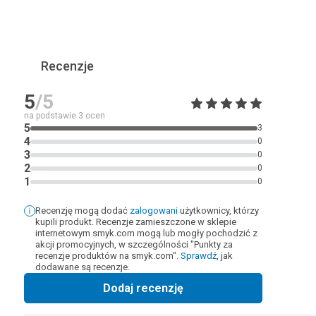
Recenzje
5
/5
na podstawie
3
ocen
5
3
4
0
3
0
2
0
1
0
Recenzję mogą dodać
zalogowani
użytkownicy, którzy
kupili produkt. Recenzje zamieszczone w sklepie
internetowym smyk.com mogą lub mogły pochodzić z
akcji promocyjnych, w szczególności "Punkty za
recenzje produktów na smyk.com".
Sprawdź
, jak
dodawane są recenzje.
Dodaj recenzję