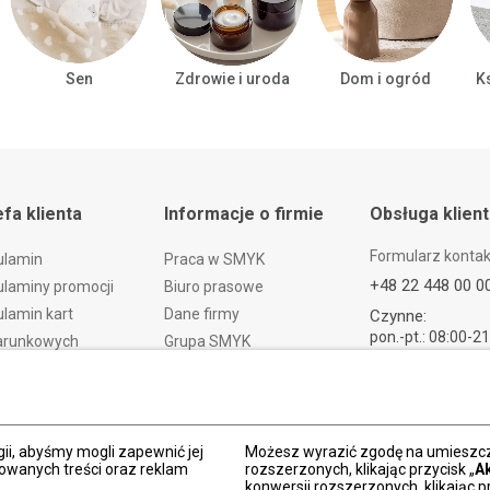
Sen
Zdrowie i uroda
Dom i ogród
Ks
efa klienta
Informacje o firmie
Obsługa klien
Formularz konta
ulamin
Praca w SMYK
+48 22 448 00 0
laminy promocji
Biuro prasowe
lamin kart
Dane firmy
Czynne:
pon.-pt.: 08:00-2
arunkowych
Grupa SMYK
sob.: 09:00-21:
t i czas dostawy
Smyk.ua
ndz.: 10:00-18:
ty i wymiany
Smyk.ro
lamacje
Akt o usługach cyfrowych
dy płatności
Deklaracja dostępności
ii, abyśmy mogli zapewnić jej
Możesz wyrazić zgodę na umieszcza
zowanych treści oraz reklam
rozszerzonych, klikając przycisk „
A
Po
konwersji rozszerzonych, klikając pr