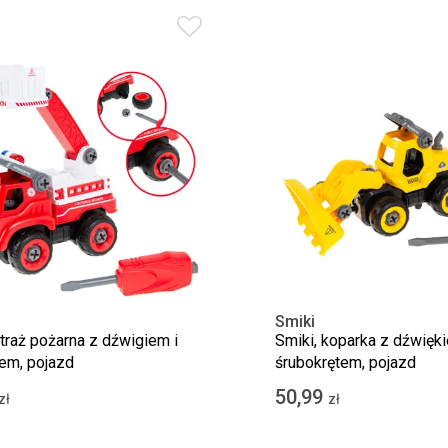
Smiki
straż pożarna z dźwigiem i
Smiki, koparka z dźwięki
em, pojazd
śrubokrętem, pojazd
50,99
zł
zł