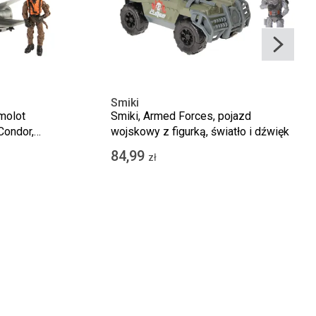
Smiki
molot
Smiki, Armed Forces, pojazd
Condor,
wojskowy z figurką, światło i dźwięk
84,99
zł