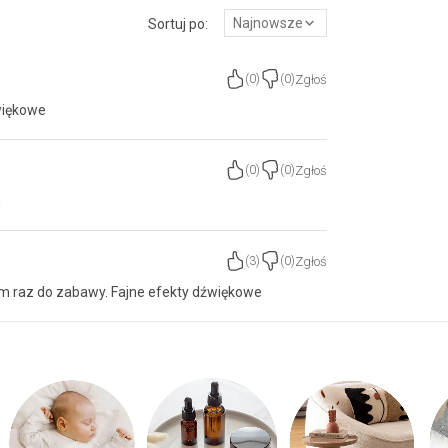
Najnowsze
Sortuj po:
Zgłoś
(
0
)
(
0
)
więkowe
Zgłoś
(
0
)
(
0
)
m
Zgłoś
(
3
)
(
0
)
m raz do zabawy. Fajne efekty dźwiękowe