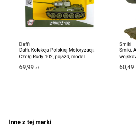
Daffi
Smiki
Daffi, Kolekcja Polskiej Motoryzacji,
Smiki, 
Czołg Rudy 102, pojazd, model
wojskow
metalowy, 1:43
żołnier
69,99
60,49
zł
Inne z tej marki