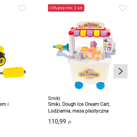
-10% przy min. 2 szt.
Smiki
em i
Smiki, Dough Ice Dream Cart,
Lodziarnia, masa plastyczna
110,99
zł