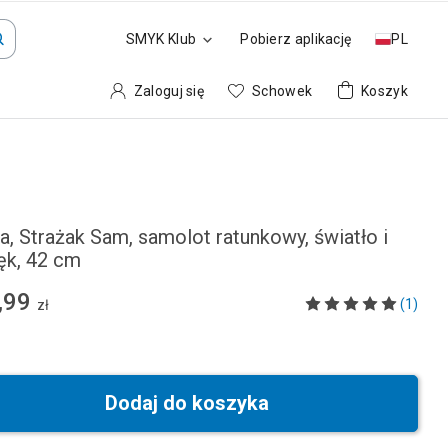
SMYK Klub
Pobierz aplikację
PL
Zaloguj się
Schowek
Koszyk
a, Strażak Sam, samolot ratunkowy, światło i
ęk, 42 cm
,99
(1)
zł
Dodaj do koszyka