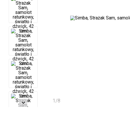
1
/
8