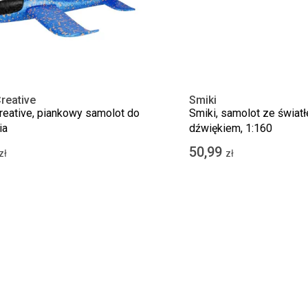
reative
Smiki
eative, piankowy samolot do
Smiki, samolot ze światł
ia
dźwiękiem, 1:160
50,99
zł
zł