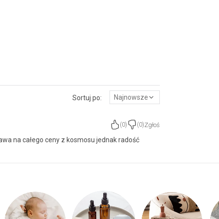
Najnowsze
Sortuj po:
Zgłoś
(
0
)
(
0
)
awa na całego ceny z kosmosu jednak radość