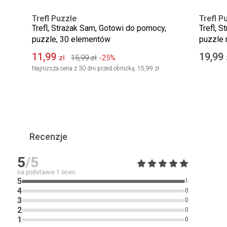
Trefl Puzzle
Trefl P
Trefl, Strażak Sam, Gotowi do pomocy,
Trefl, 
puzzle, 30 elementów
puzzle
11,99
19,99
15,99
zł
-25%
zł
Najniższa cena z 30 dni przed obniżką:
15,99 zł
Recenzje
5
/5
na podstawie
1
ocen
5
1
4
0
3
0
2
0
1
0