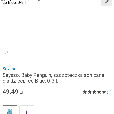
1
/
6
Seysso
Seysso, Baby Penguin, szczoteczka soniczna
dla dzieci, Ice Blue, 0-3 l.
49,49
(1)
zł