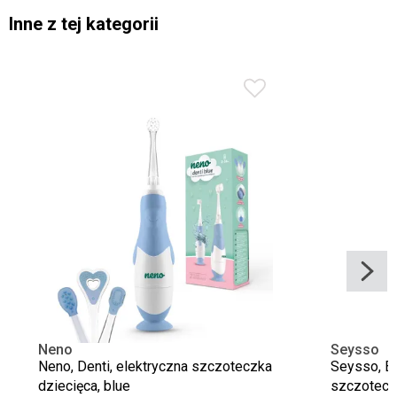
Inne z tej kategorii
Neno
Seysso
Neno, Denti, elektryczna szczoteczka
Seysso, B
dziecięca, blue
szczotecz