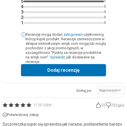
5
1
4
0
3
0
2
0
1
0
Recenzję mogą dodać
zalogowani
użytkownicy,
którzy kupili produkt. Recenzje zamieszczone w
sklepie internetowym smyk.com mogą lub mogły
pochodzić z akcji promocyjnych, w
szczególności "Punkty za recenzje produktów
na smyk.com".
Sprawdź
, jak dodawane są
recenzje.
Dodaj recenzję
Najnowsze
Sortuj po:
Zgłoś
17.07.2026
(
0
)
(
0
)
Potwierdzony zakup
Szczoteczka super się sprawdza jak narazie, podświetlenie bardzo