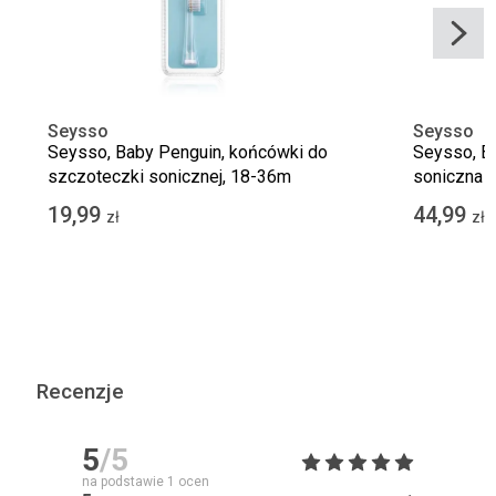
Seysso
Seysso
Seysso, Baby Penguin, końcówki do
Seysso, B
szczoteczki sonicznej, 18-36m
soniczna dl
19,99
44,99
zł
zł
Recenzje
5
/5
na podstawie
1
ocen