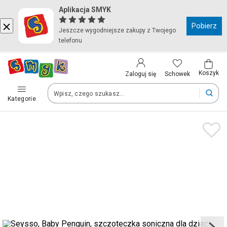
Aplikacja SMYK
Kraj i język
Pobierz
Jeszcze wygodniejsze zakupy z Twojego
telefonu
Wybierz kraj, aby przejść do zakupów
Polska (Poland)
Koszyk
Schowek
Zaloguj się
Kategorie
Twoje zamówienia dostarczymy na teren wybranego kraju.
Język
Polski
Po zmianie kraju część produktów może zostać usunięta z kosz
Zapisz