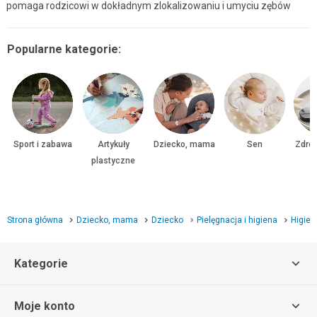
pomaga rodzicowi w dokładnym zlokalizowaniu i umyciu zębów
Popularne kategorie:
Sport i zabawa
Artykuły
Dziecko, mama
Sen
Zdrow
plastyczne
Strona główna
Dziecko, mama
Dziecko
Pielęgnacja i higiena
Higien
Kategorie
Moje konto