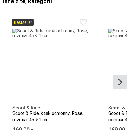
Inne z tej kategorii
Bestseller
Scoot & Ride
Scoot & R
Scoot & Ride, kask ochronny, Rose,
Scoot & Ri
rozmiar 45-51 cm
rozmiar 4
169,00
169,00