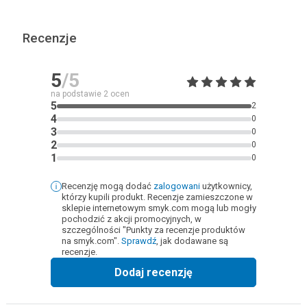
Recenzje
5
/5
na podstawie
2
ocen
5
2
4
0
3
0
2
0
1
0
Recenzję mogą dodać
zalogowani
użytkownicy,
którzy kupili produkt. Recenzje zamieszczone w
sklepie internetowym smyk.com mogą lub mogły
pochodzić z akcji promocyjnych, w
szczególności "Punkty za recenzje produktów
na smyk.com".
Sprawdź
, jak dodawane są
recenzje.
Dodaj recenzję