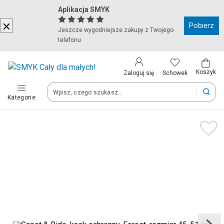
Aplikacja SMYK
Kraj i język
Pobierz
Jeszcze wygodniejsze zakupy z Twojego
telefonu
Wybierz kraj, aby przejść do zakupów
Polska (Poland)
Koszyk
Schowek
Zaloguj się
Kategorie
Twoje zamówienia dostarczymy na teren wybranego kraju.
Język
Polski
Po zmianie kraju część produktów może zostać usunięta z kosz
Zapisz