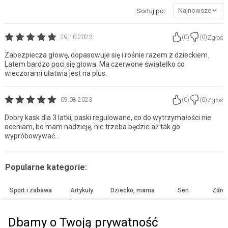
Najnowsze
Sortuj po:
Zgłoś
29.10.2023
(
0
)
(
0
)
Zabezpiecza głowę, dopasowuje się i rośnie razem z dzieckiem.
Latem bardzo poci się głowa. Ma czerwone światełko co
wieczorami ułatwia jest na plus.
Zgłoś
09.08.2023
(
0
)
(
0
)
Dobry kask dla 3 latki, paski regulowane, co do wytrzymałości nie
oceniam, bo mam nadzieję, nie trzeba będzie aż tak go
wypróbowywać...
Popularne kategorie:
Sport i zabawa
Artykuły
Dziecko, mama
Sen
Zdrow
plastyczne
Dbamy o Twoją prywatność