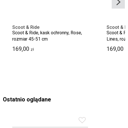
Scoot & Ride
Scoot & R
Scoot & Ride, kask ochronny, Rose,
Scoot & Ri
rozmiar 45-51 cm
Lines, roz
169,00
169,00
zł
z
Ostatnio oglądane