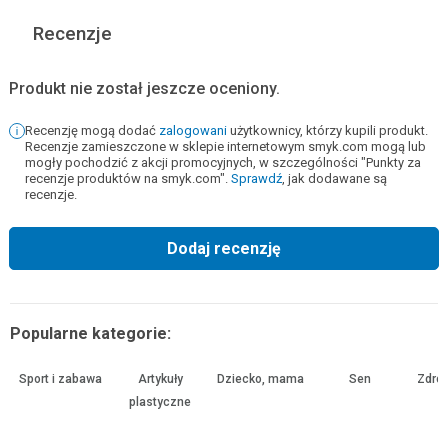
Recenzje
Produkt nie został jeszcze oceniony.
Recenzję mogą dodać
zalogowani
użytkownicy, którzy kupili produkt.
Recenzje zamieszczone w sklepie internetowym smyk.com mogą lub
mogły pochodzić z akcji promocyjnych, w szczególności "Punkty za
recenzje produktów na smyk.com".
Sprawdź
, jak dodawane są
recenzje.
Dodaj recenzję
Popularne kategorie:
Sport i zabawa
Artykuły
Dziecko, mama
Sen
Zdrow
plastyczne