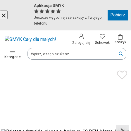
Aplikacja SMYK
Kraj i język
Pobierz
Jeszcze wygodniejsze zakupy z Twojego
telefonu
Wybierz kraj, aby przejść do zakupów
Polska (Poland)
Koszyk
Schowek
Zaloguj się
Kategorie
Twoje zamówienia dostarczymy na teren wybranego kraju.
Język
Polski
Po zmianie kraju część produktów może zostać usunięta z kosz
Zapisz