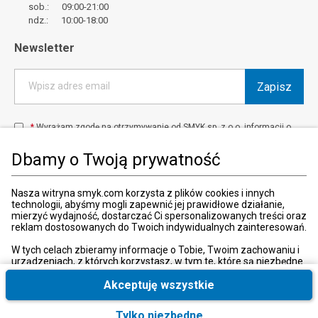
sob.: 09:00-21:00
ndz.: 10:00-18:00
Newsletter
Zapisz
Wpisz adres email
*
Wyrażam zgodę na otrzymywanie od SMYK sp. z o.o. informacji o
produktach i usługach oraz promocjach i zniżkach oferowanych
przez SMYK sp. z o.o., za pośrednictwem środków komunikacji
Dbamy o Twoją prywatność
elektronicznej (e-mail).
W każdej chwili możesz z łatwością cofnąć wyrażone zgody.
więcej
Nasza witryna smyk.com korzysta z plików cookies i innych
technologii, abyśmy mogli zapewnić jej prawidłowe działanie,
mierzyć wydajność, dostarczać Ci spersonalizowanych treści oraz
reklam dostosowanych do Twoich indywidualnych zainteresowań.
Kraj i język
:
Polska (Poland)
W tych celach zbieramy informacje o Tobie, Twoim zachowaniu i
urządzeniach, z których korzystasz, w tym te, które są niezbędne
do prawidłowego funkcjonowania strony internetowej smyk.com.
Te niezbędne pliki cookies możesz wyłączyć zmieniając
Akceptuję wszystkie
ustawienia przeglądarki, przy czym może to spowodować
nieprawidłowe funkcjonowanie naszej witryny.
Tylko niezbędne