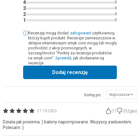
4
0
3
0
2
0
1
0
Recenzję mogą dodać
zalogowani
użytkownicy,
którzy kupili produkt. Recenzje zamieszczone w
sklepie internetowym smyk.com mogą lub mogły
pochodzić z akcji promocyjnych, w
szczególności "Punkty za recenzje produktów
na smyk.com".
Sprawdź
, jak dodawane są
recenzje.
Dodaj recenzję
Najnowsze
Sortuj po:
Zgłoś
27.10.2023
(
1
)
(
0
)
Działa jak powinna :) balony napompowane. Wszyscy zadowoleni.
Polecam :)