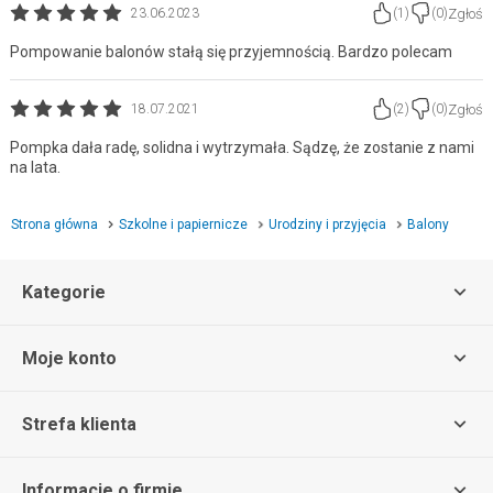
Zgłoś
23.06.2023
(
1
)
(
0
)
Pompowanie balonów stałą się przyjemnością. Bardzo polecam
Zgłoś
18.07.2021
(
2
)
(
0
)
Pompka dała radę, solidna i wytrzymała. Sądzę, że zostanie z nami
na lata.
Strona główna
Szkolne i papiernicze
Urodziny i przyjęcia
Balony
Kategorie
Moje konto
Strefa klienta
Informacje o firmie