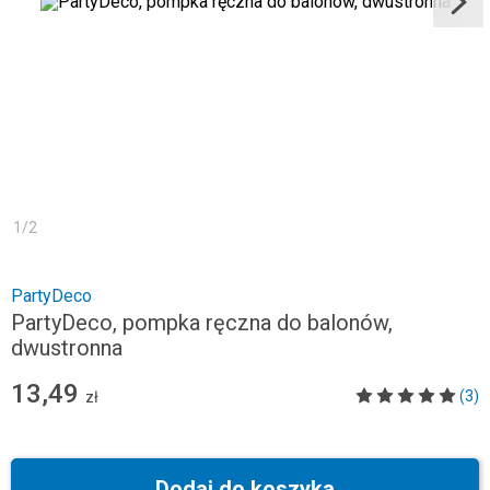
1
/
2
PartyDeco
PartyDeco, pompka ręczna do balonów,
dwustronna
13,49
(3)
zł
Dodaj do koszyka