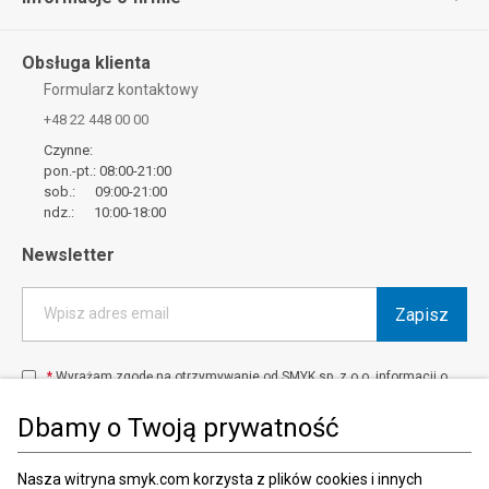
Obsługa klienta
Formularz kontaktowy
+48 22 448 00 00
Czynne:
pon.-pt.: 08:00-21:00
sob.: 09:00-21:00
ndz.: 10:00-18:00
Newsletter
Zapisz
Wpisz adres email
*
Wyrażam zgodę na otrzymywanie od SMYK sp. z o.o. informacji o
produktach i usługach oraz promocjach i zniżkach oferowanych
przez SMYK sp. z o.o., za pośrednictwem środków komunikacji
Dbamy o Twoją prywatność
elektronicznej (e-mail).
W każdej chwili możesz z łatwością cofnąć wyrażone zgody.
więcej
Nasza witryna smyk.com korzysta z plików cookies i innych