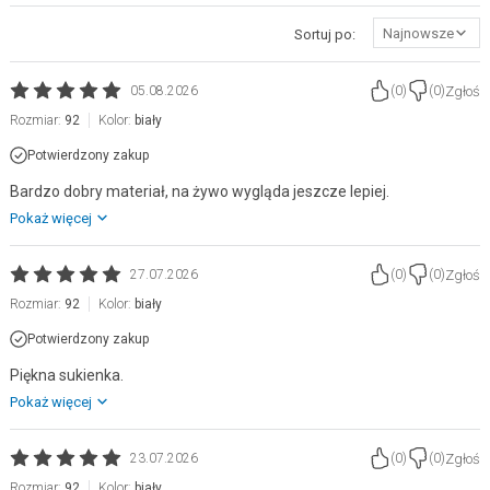
Najnowsze
Sortuj po:
Zgłoś
05.08.2026
(
0
)
(
0
)
Rozmiar:
92
Kolor:
biały
Potwierdzony zakup
Bardzo dobry materiał, na żywo wygląda jeszcze lepiej.
Pokaż więcej
Zgłoś
27.07.2026
(
0
)
(
0
)
Rozmiar:
92
Kolor:
biały
Potwierdzony zakup
Piękna sukienka.
Pokaż więcej
Zgłoś
23.07.2026
(
0
)
(
0
)
Rozmiar:
92
Kolor:
biały