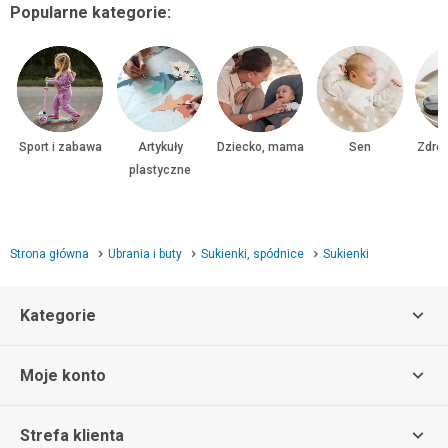
Popularne kategorie:
Sport i zabawa
Artykuły
Dziecko, mama
Sen
Zdrow
plastyczne
Strona główna
Ubrania i buty
Sukienki, spódnice
Sukienki
Kategorie
Moje konto
Strefa klienta