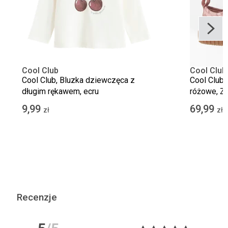
Cool Club
Cool Club
Cool Club, Bluzka dziewczęca z
Cool Club,
długim rękawem, ecru
różowe, Z
Barefoot
9,99
69,99
zł
zł
Recenzje