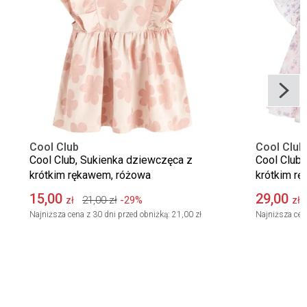
Cool Club
Cool Club
Cool Club, Sukienka dziewczęca z
Cool Club,
krótkim rękawem, różowa
krótkim rę
15,00
29,00
21,00
zł
-29%
zł
zł
Najniższa cena z 30 dni przed obniżką:
21,00 zł
Najniższa cen