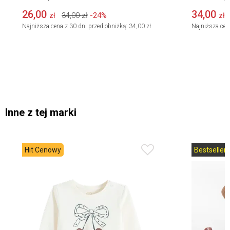
26,00
34,00
34,00
zł
-24%
zł
zł
Najniższa cena z 30 dni przed obniżką:
34,00 zł
Najniższa cen
Inne z tej marki
Hit Cenowy
Bestseller