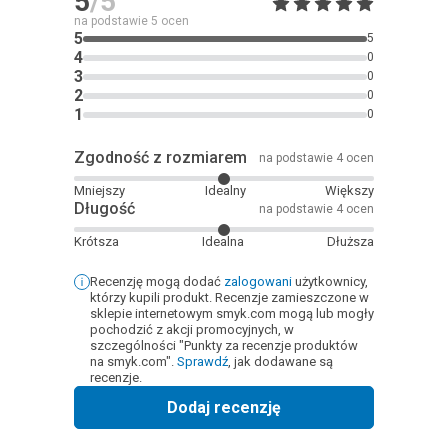
5
/5
na podstawie
5
ocen
5
5
4
0
3
0
2
0
1
0
Zgodność z rozmiarem
na podstawie 4 ocen
Mniejszy
Idealny
Większy
Długość
na podstawie 4 ocen
Krótsza
Idealna
Dłuższa
Recenzję mogą dodać
zalogowani
użytkownicy,
którzy kupili produkt. Recenzje zamieszczone w
sklepie internetowym smyk.com mogą lub mogły
pochodzić z akcji promocyjnych, w
szczególności "Punkty za recenzje produktów
na smyk.com".
Sprawdź
, jak dodawane są
recenzje.
Dodaj recenzję