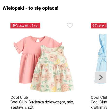
Wielopaki - to się opłaca!
-20% przy min. 2 szt.
-20% przy min
Cool Club
Cool Club
Cool Club, Sukienka dziewczęca, mix,
Cool Club,
zestaw, 2 szt.
krótkim rę