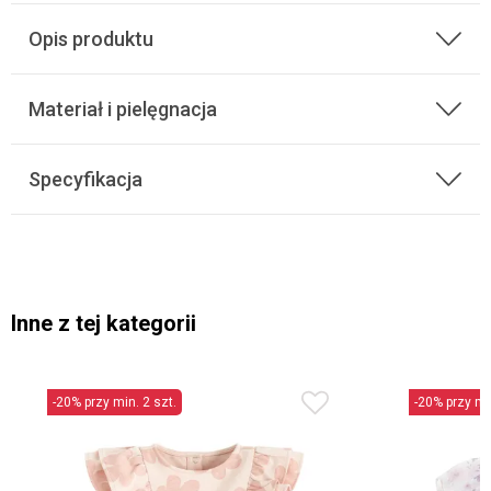
Opis produktu
Materiał i pielęgnacja
Specyfikacja
Inne z tej kategorii
-20% przy min. 2 szt.
-20% przy min