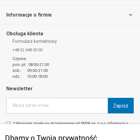
Informacje o firmie
Obsługa klienta
Formularz kontaktowy
+48 22 448 00 00
Czynne:
pon.-pt.: 08:00-21:00
sob.: 09:00-21:00
ndz.: 10:00-18:00
Newsletter
Zapisz
Wpisz adres email
*
Wyrażam zgodę na otrzymywanie od SMYK sp. z o.o. informacji o
produktach i usługach oraz promocjach i zniżkach oferowanych
przez SMYK sp. z o.o., za pośrednictwem środków komunikacji
Dbamy o Twoją prywatność
elektronicznej (e-mail).