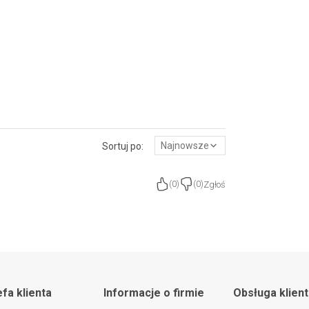
Najnowsze
Sortuj po:
Zgłoś
(
0
)
(
0
)
efa klienta
Informacje o firmie
Obsługa klien