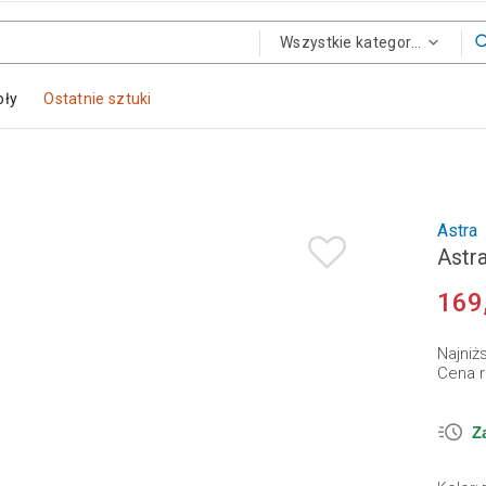
Wszystkie kategorie
oły
Ostatnie sztuki
Astra
Astr
169
Najniż
Cena r
Z