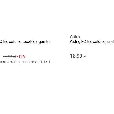
Astra
FC Barcelona, teczka z gumką
Astra, FC Barcelona, lun
18,99
11,49
zł
-13%
zł
cena z 30 dni przed obniżką:
11,49 zł