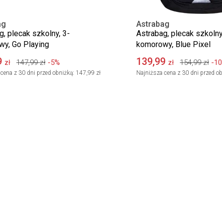
ag
Astrabag
g, plecak szkolny, 3-
Astrabag, plecak szkolny
y, Go Playing
komorowy, Blue Pixel
9
139,99
147,99
zł
-5%
154,99
zł
-1
zł
zł
cena z 30 dni przed obniżką:
147,99 zł
Najniższa cena z 30 dni przed ob