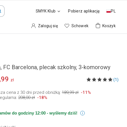
SMYK Klub
Pobierz aplikację
PL
Zaloguj się
Schowek
Koszyk
a, FC Barcelona, plecak szkolny, 3-komorowy
,99
(1)
zł
sza cena z 30 dni przed obniżką:
189,99 zł
-
11
%
egularna:
208,00 zł
-
18
%
amów do godziny 12:00 -
wyślemy dziś!