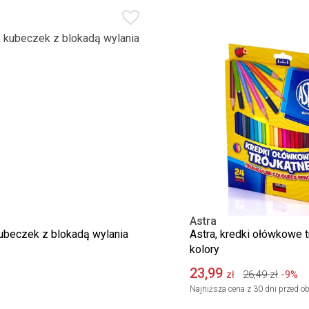
Astra
kubeczek z blokadą wylania
Astra, kredki ołówkowe t
kolory
23,99
26,49
zł
-9%
zł
Najniższa cena z 30 dni przed ob