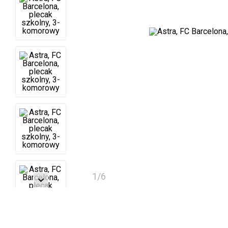
1
/
6