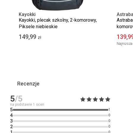
Kayokki
Astrab
Kayokki, plecak szkolny, 2-komorowy,
Astraba
Piksele niebieskie
komorow
149,99
139,9
zł
Najniższa 
Recenzje
5
/5
na podstawie
1
ocen
5
1
4
0
3
0
2
0
1
0