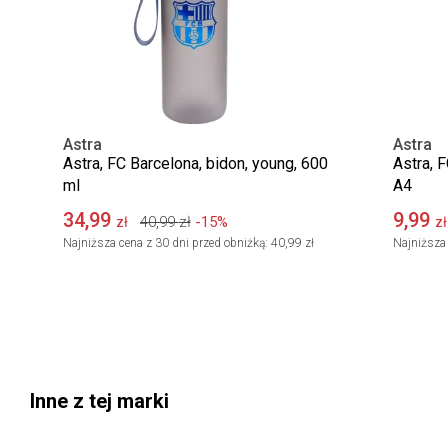
Astra
Astra
Astra, FC Barcelona, bidon, young, 600
Astra, 
ml
A4
34,99
9,99
40,99
zł
-15%
zł
zł
Najniższa cena z 30 dni przed obniżką:
40,99 zł
Najniższa 
Inne z tej marki