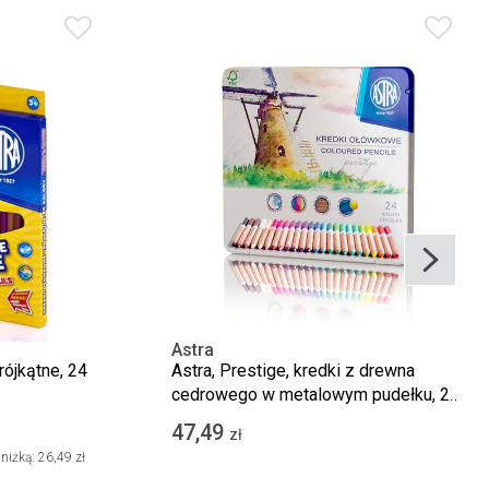
Astra
rójkątne, 24
Astra, Prestige, kredki z drewna
cedrowego w metalowym pudełku, 24
kolory
47,49
zł
niżką:
26,49 zł