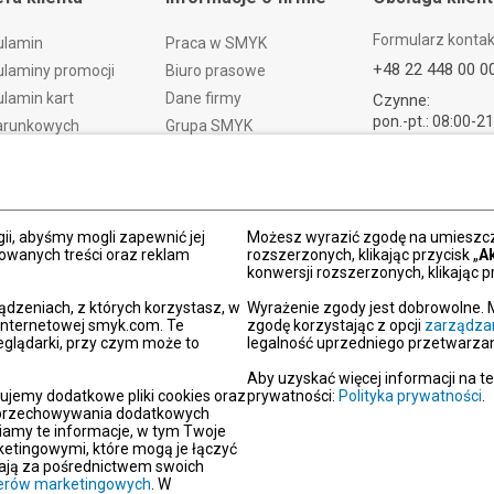
Formularz konta
ulamin
Praca w SMYK
+48 22 448 00 0
laminy promocji
Biuro prasowe
lamin kart
Dane firmy
Czynne:
pon.-pt.: 08:00-2
arunkowych
Grupa SMYK
sob.: 09:00-21:
t i czas dostawy
Smyk.ua
ndz.: 10:00-18:
ty i wymiany
Smyk.ro
lamacje
Akt o usługach cyfrowych
dy płatności
Deklaracja dostępności
ii, abyśmy mogli zapewnić jej
Możesz wyrazić zgodę na umieszcza
zowanych treści oraz reklam
rozszerzonych, klikając przycisk „
A
Po
konwersji rozszerzonych, klikając pr
kacja SMYK
ądzeniach, z których korzystasz, w
Wyrażenie zgody jest dobrowolne. 
y podarunkowe
 internetowej smyk.com. Te
zgodę korzystając z opcji
zarządza
eglądarki, przy czym może to
legalność uprzedniego przetwarzan
dź sklep SMYK
gram SMYK Klub
Aby uzyskać więcej informacji na t
ujemy dodatkowe pliki cookies oraz
prywatności:
Polityka prywatności
.
letter
i przechowywania dodatkowych
unikaty
iamy te informacje, w tym Twoje
etingowymi, które mogą je łączyć
aracje zgodności
erają za pośrednictwem swoich
tnerów marketingowych
oc
. W