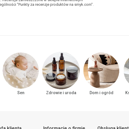
gólności "Punkty za recenzje produktów na smyk.com".
Sen
Zdrowie i uroda
Dom i ogród
Ks
efa klienta
Informacje o firmie
Obsługa klien