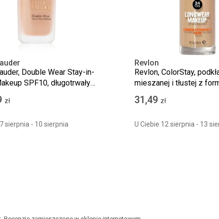
Lauder
Revlon
auder, Double Wear Stay-in-
Revlon, ColorStay, podkł
akeup SPF10, długotrwały
mieszanej i tłustej z for
 matujący, 1N2 Ecru, 30 ml
180 Sand Beige, 30 ml
9
31,49
zł
zł
7 sierpnia - 10 sierpnia
U Ciebie 12 sierpnia - 13 sie
kt. Recenzje zamieszczone w sklepie internetowym