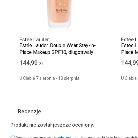
Estee Lauder
Estee 
Estée Lauder, Double Wear Stay-in-
Estée L
Place Makeup SPF10, długotrwały
Place M
podkład matujący, 2N1 Desert Beige,
podkład
144,99
144,9
zł
30 ml
U Ciebie 7 sierpnia - 10 sierpnia
U Ciebie 
Recenzje
Produkt nie został jeszcze oceniony.
Recenzję mogą dodać
zalogowani
użytkownicy, którzy kupili produ