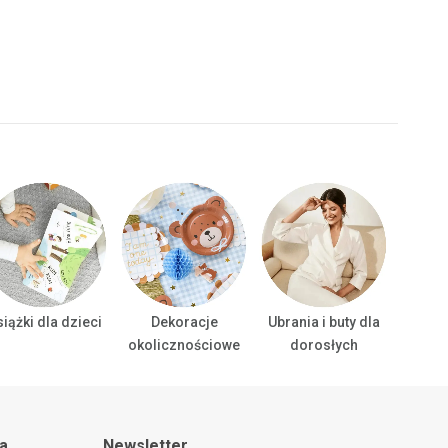
iążki dla dzieci
Dekoracje
Ubrania i buty dla
Ubrani
okolicznościowe
dorosłych
ta
Newsletter