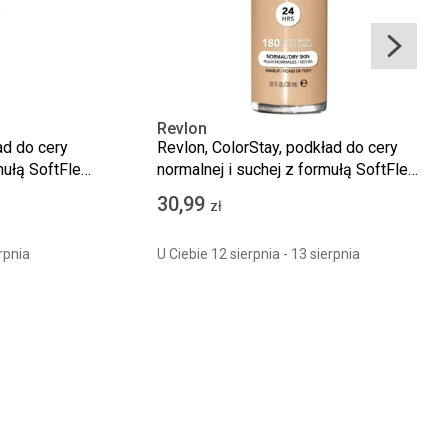
Revlon
ad do cery
Revlon, ColorStay, podkład do cery
mułą SoftFlex,
normalnej i suchej z formułą SoftFlex,
180 Sand Beige, 30 ml
30,99
zł
rpnia
U Ciebie 12 sierpnia - 13 sierpnia