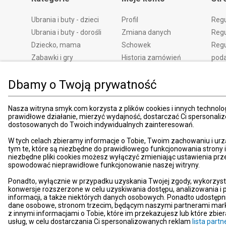
Ubrania i buty - dzieci
Profil
Reg
Ubrania i buty - dorośli
Zmiana danych
Regu
Dziecko, mama
Schowek
Regu
Zabawki i gry
Historia zamówień
pod
Książki
Edycja zgód
Kosz
Dbamy o Twoją prywatność
Zdrowie i uroda
Polityka prywatności
Zwro
Dom i ogród
Ustawienia prywatności
Rek
Promocje
Śledzenie zamówień
Meto
Nasza witryna smyk.com korzysta z plików cookies i innych technolog
prawidłowe działanie, mierzyć wydajność, dostarczać Ci spersonali
Porady
Pay
dostosowanych do Twoich indywidualnych zainteresowań.
Mapa witryny
Apli
W tych celach zbieramy informacje o Tobie, Twoim zachowaniu i urz
Kart
tym te, które są niezbędne do prawidłowego funkcjonowania strony
niezbędne pliki cookies możesz wyłączyć zmieniając ustawienia prz
Znaj
spowodować nieprawidłowe funkcjonowanie naszej witryny.
Pro
Ponadto, wyłącznie w przypadku uzyskania Twojej zgody, wykorzyst
News
konwersje rozszerzone w celu uzyskiwania dostępu, analizowania 
Kom
informacji, a także niektórych danych osobowych. Ponadto udostępn
dane osobowe, stronom trzecim, będącym naszymi partnerami mark
Dekl
z innymi informacjami o Tobie, które im przekazujesz lub które zbi
usług, w celu dostarczania Ci spersonalizowanych reklam
lista par
Pom