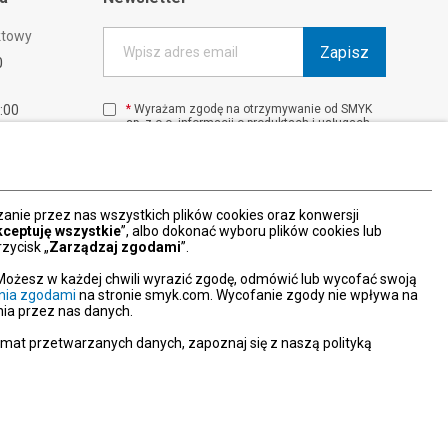
ktowy
Zapisz
Wpisz adres email
0
1:00
*
Wyrażam zgodę na otrzymywanie od SMYK
sp. z o.o. informacji o produktach i usługach
00
oraz promocjach i zniżkach oferowanych
00
przez SMYK sp. z o.o., za pośrednictwem
środków komunikacji elektronicznej (e-mail).
W każdej chwili możesz z łatwością cofnąć
wyrażone zgody.
nie przez nas wszystkich plików cookies oraz konwersji
więcej
kceptuję wszystkie
”, albo dokonać wyboru plików cookies lub
zycisk „
Zarządzaj zgodami
”.
Możesz w każdej chwili wyrazić zgodę, odmówić lub wycofać swoją
nia zgodami
na stronie smyk.com. Wycofanie zgody nie wpływa na
ia przez nas danych.
emat przetwarzanych danych, zapoznaj się z naszą polityką