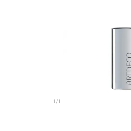
1
/
1