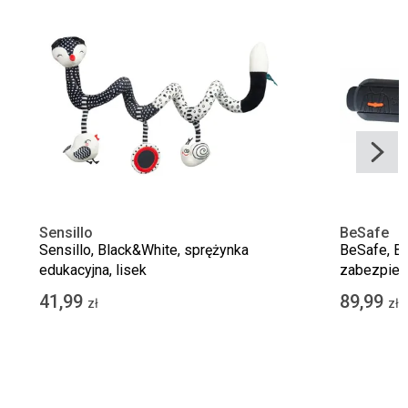
Sensillo
BeSafe
Sensillo, Black&White, sprężynka
BeSafe, Be
edukacyjna, lisek
zabezpiecz
fotelika 
41,99
89,99
zł
zł