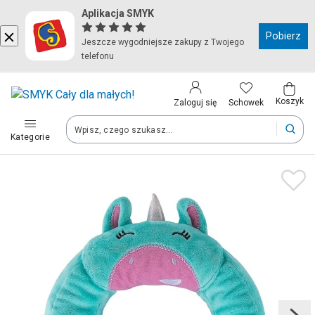
Aplikacja SMYK
Kraj i język
Pobierz
Jeszcze wygodniejsze zakupy z Twojego
telefonu
Wybierz kraj, aby przejść do zakupów
Polska (Poland)
Koszyk
Schowek
Zaloguj się
Kategorie
Twoje zamówienia dostarczymy na teren wybranego kraju.
Język
Polski
Po zmianie kraju część produktów może zostać usunięta z kosz
Zapisz