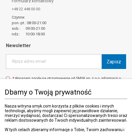
Formularz kontaktowy
+48 22 448 00 00
Czynne:
pon.-pt.: 08:00-21:00
sob.: 09:00-21:00
ndz.: 10:00-18:00
Newsletter
Zapisz
Wpisz adres email
*
Wyrażam zgodę na otrzymywanie od SMYK sp. z o.o. informacji o
produktach i usługach oraz promocjach i zniżkach oferowanych
przez SMYK sp. z o.o., za pośrednictwem środków komunikacji
Dbamy o Twoją prywatność
elektronicznej (e-mail).
W każdej chwili możesz z łatwością cofnąć wyrażone zgody.
więcej
Nasza witryna smyk.com korzysta z plików cookies i innych
technologii, abyśmy mogli zapewnić jej prawidłowe działanie,
mierzyć wydajność, dostarczać Ci spersonalizowanych treści oraz
reklam dostosowanych do Twoich indywidualnych zainteresowań.
Kraj i język
:
Polska (Poland)
W tych celach zbieramy informacje o Tobie, Twoim zachowaniu i