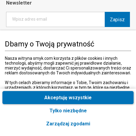
Newsletter
Zapisz
Wpisz adres email
*
Wyrażam zgodę na otrzymywanie od SMYK sp. z o.o. informacji o
produktach i usługach oraz promocjach i zniżkach oferowanych
Dbamy o Twoją prywatność
przez SMYK sp. z o.o., za pośrednictwem środków komunikacji
elektronicznej (e-mail).
W każdej chwili możesz z łatwością cofnąć wyrażone zgody.
Nasza witryna smyk.com korzysta z plików cookies i innych
więcej
technologii, abyśmy mogli zapewnić jej prawidłowe działanie,
mierzyć wydajność, dostarczać Ci spersonalizowanych treści oraz
reklam dostosowanych do Twoich indywidualnych zainteresowań.
W tych celach zbieramy informacje o Tobie, Twoim zachowaniu i
urządzeniach, z których korzystasz, w tym te, które są niezbędne
Kraj i język
:
Polska (Poland)
do prawidłowego funkcjonowania strony internetowej smyk.com.
Te niezbędne pliki cookies możesz wyłączyć zmieniając
Akceptuję wszystkie
ustawienia przeglądarki, przy czym może to spowodować
nieprawidłowe funkcjonowanie naszej witryny.
Tylko niezbędne
Ponadto, wyłącznie w przypadku uzyskania Twojej zgody,
wykorzystujemy dodatkowe pliki cookies oraz konwersje
© 2026, SMYK sp. z o.o.
Zarządzaj zgodami
rozszerzone w celu uzyskiwania dostępu, analizowania i
przechowywania dodatkowych informacji, a także niektórych