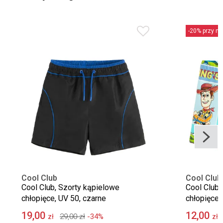
-20% przy min
Cool Club
Cool Club
Cool Club, Szorty kąpielowe
Cool Club,
chłopięce, UV 50, czarne
chłopięce,
Story
19,00
12,00
29,00
zł
-34%
zł
zł