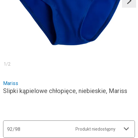
1
/
2
Mariss
Slipki kąpielowe chłopięce, niebieskie, Mariss
92/98
Produkt niedostępny