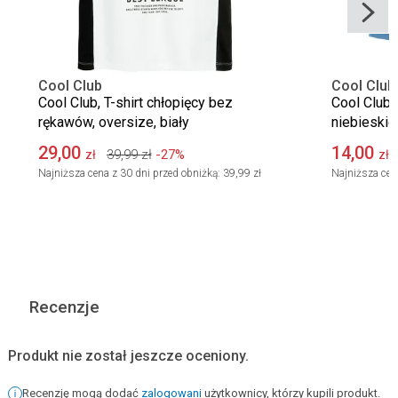
Cool Club
Cool Club
Cool Club, T-shirt chłopięcy bez
Cool Club, 
rękawów, oversize, biały
niebieskie
29,00
14,00
39,99
zł
-27%
zł
zł
Najniższa cena z 30 dni przed obniżką:
39,99 zł
Najniższa cen
Recenzje
Produkt nie został jeszcze oceniony.
Recenzję mogą dodać
zalogowani
użytkownicy, którzy kupili produkt.