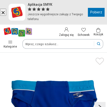
Aplikacja SMYK
Kraj i język
Pobierz
Jeszcze wygodniejsze zakupy z Twojego
telefonu
Wybierz kraj, aby przejść do zakupów
Polska (Poland)
Koszyk
Schowek
Zaloguj się
Kategorie
Twoje zamówienia dostarczymy na teren wybranego kraju.
Język
Polski
Po zmianie kraju część produktów może zostać usunięta z kosz
Zapisz