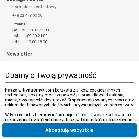
Formularz kontaktowy
+48 22 448 00 00
Czynne:
pon.-pt.: 08:00-21:00
sob.: 09:00-21:00
ndz.: 10:00-18:00
Newsletter
Zapisz
Wpisz adres email
Dbamy o Twoją prywatność
*
Wyrażam zgodę na otrzymywanie od SMYK sp. z o.o. informacji o
Nasza witryna smyk.com korzysta z plików cookies i innych
produktach i usługach oraz promocjach i zniżkach oferowanych
technologii, abyśmy mogli zapewnić jej prawidłowe działanie,
przez SMYK sp. z o.o., za pośrednictwem środków komunikacji
mierzyć wydajność, dostarczać Ci spersonalizowanych treści oraz
elektronicznej (e-mail).
reklam dostosowanych do Twoich indywidualnych zainteresowań.
W każdej chwili możesz z łatwością cofnąć wyrażone zgody.
więcej
W tych celach zbieramy informacje o Tobie, Twoim zachowaniu i
urządzeniach, z których korzystasz, w tym te, które są niezbędne
do prawidłowego funkcjonowania strony internetowej smyk.com.
Te niezbędne pliki cookies możesz wyłączyć zmieniając
Akceptuję wszystkie
ustawienia przeglądarki, przy czym może to spowodować