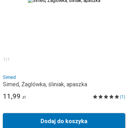
1
/
1
Simed
Simed, Żaglówka, śliniak, apaszka
11,99
(1)
zł
Dodaj do koszyka