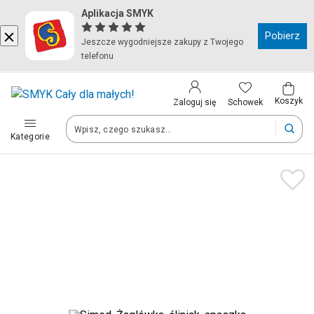
Aplikacja SMYK
Kraj i język
Pobierz
Jeszcze wygodniejsze zakupy z Twojego
telefonu
Wybierz kraj, aby przejść do zakupów
Polska (Poland)
Koszyk
Schowek
Zaloguj się
Kategorie
Twoje zamówienia dostarczymy na teren wybranego kraju.
Język
Polski
Po zmianie kraju część produktów może zostać usunięta z kosz
Zapisz