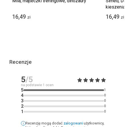
Mila, majteczki treningowe, dinozaury
Simed, Din
kieszenią
16,49
16,49
zł
zł
Recenzje
5
/5
na podstawie
1
ocen
5
1
4
0
3
0
2
0
1
0
Recenzję mogą dodać
zalogowani
użytkownicy,