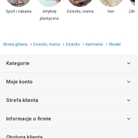
Sport i zabawa
Artykuły
Dziecko, mama
Sen
Zdrow
plastyczne
Strona główna
Dziecko, mama
Dziecko
Karmienie
Śliniaki
Kategorie
Moje konto
Strefa klienta
Informacje o firmie
Obsługa klienta