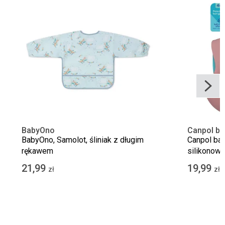
BabyOno
Canpol ba
BabyOno, Samolot, śliniak z długim
Canpol babi
rękawem
silikonowy
21,99
19,99
zł
zł