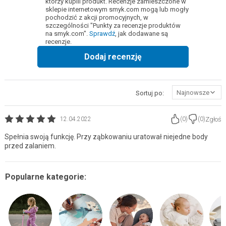
którzy kupili produkt. Recenzje zamieszczone w
sklepie internetowym smyk.com mogą lub mogły
pochodzić z akcji promocyjnych, w
szczególności "Punkty za recenzje produktów
na smyk.com".
Sprawdź
, jak dodawane są
recenzje.
Dodaj recenzję
Najnowsze
Sortuj po:
Zgłoś
12.04.2022
(
0
)
(
0
)
Spełnia swoją funkcję. Przy ząbkowaniu uratował niejedne body
przed zalaniem.
Popularne kategorie: