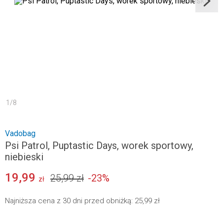
1
/
8
Vadobag
Psi Patrol, Puptastic Days, worek sportowy,
niebieski
19,99
25,99 zł
-
23
%
zł
Najniższa cena z 30 dni przed obniżką:
25,99 zł