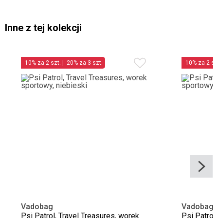
Inne z tej kolekcji
-10% za 2 szt. | -20% za 3 szt.
-10% za 2 szt
Vadobag
Vadobag
Psi Patrol, Travel Treasures, worek
Psi Patrol