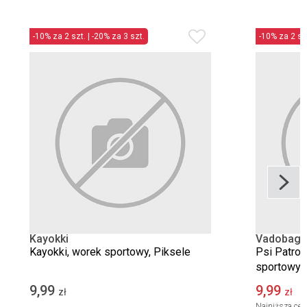
-10% za 2 szt. | -20% za 3 szt.
-10% za 2 szt
Kayokki
Vadobag
Kayokki, worek sportowy, Piksele
Psi Patrol
sportowy, 
9,99
9,99
2
zł
zł
Najniższa cen