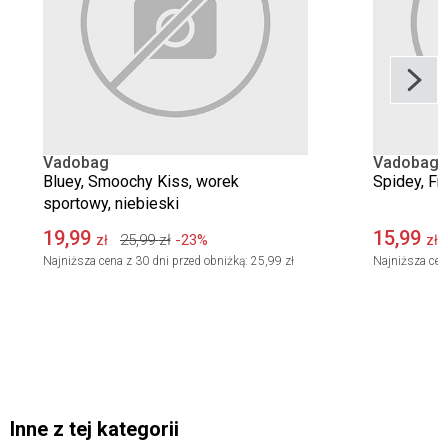
Vadobag
Vadobag
Bluey, Smoochy Kiss, worek
Spidey, Fr
sportowy, niebieski
19,99
15,99
25,99
zł
-23%
zł
zł
Najniższa cena z 30 dni przed obniżką:
25,99 zł
Najniższa cen
Inne z tej kategorii