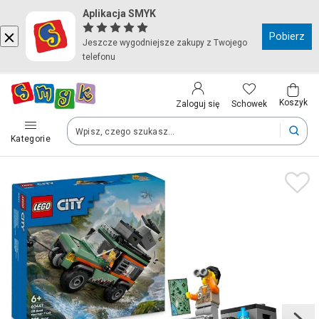
Aplikacja SMYK
Kraj i język
Pobierz
Jeszcze wygodniejsze zakupy z Twojego
telefonu
Wybierz kraj, aby przejść do zakupów
Polska (Poland)
Koszyk
Schowek
Zaloguj się
Kategorie
Twoje zamówienia dostarczymy na teren wybranego kraju.
Język
Polski
Po zmianie kraju część produktów może zostać usunięta z kosz
Zapisz