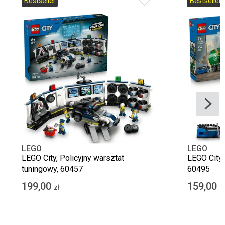
Bestseller
Bestseller
LEGO
LEGO
LEGO City, Policyjny warsztat
LEGO City,
tuningowy, 60457
60495
199,00
159,00
zł
z