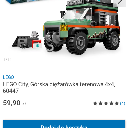
1
/
11
LEGO
LEGO City, Górska ciężarówka terenowa 4x4,
60447
59,90
(4)
zł
Dodaj do koszyka