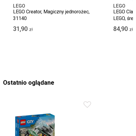
LEGO
LEGO
LEGO Creator, Magiczny jednorożec,
LEGO Class
31140
LEGO, śred
31,90
84,90
zł
zł
Ostatnio oglądane