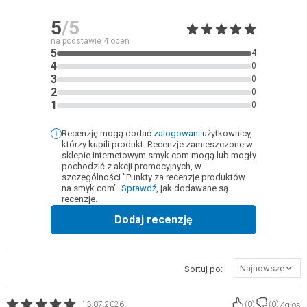
5
/5
na podstawie
4
ocen
5
4
4
0
3
0
2
0
1
0
Recenzję mogą dodać
zalogowani
użytkownicy,
którzy kupili produkt. Recenzje zamieszczone w
sklepie internetowym smyk.com mogą lub mogły
pochodzić z akcji promocyjnych, w
szczególności "Punkty za recenzje produktów
na smyk.com".
Sprawdź
, jak dodawane są
recenzje.
Dodaj recenzję
Najnowsze
Sortuj po:
Zgłoś
13.07.2026
(
0
)
(
0
)