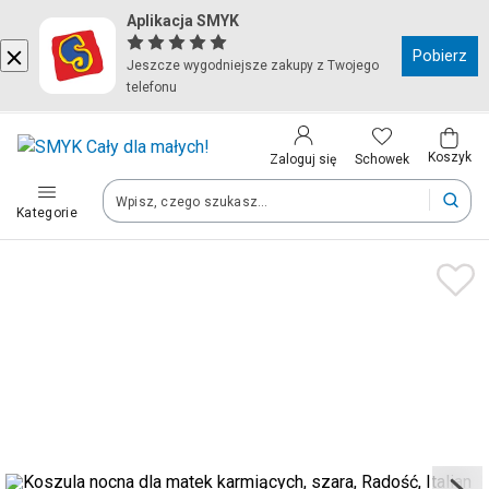
Aplikacja SMYK
Kraj i język
Pobierz
Jeszcze wygodniejsze zakupy z Twojego
telefonu
Wybierz kraj, aby przejść do zakupów
Polska (Poland)
Koszyk
Schowek
Zaloguj się
Kategorie
Twoje zamówienia dostarczymy na teren wybranego kraju.
Język
Polski
Po zmianie kraju część produktów może zostać usunięta z kosz
Zapisz