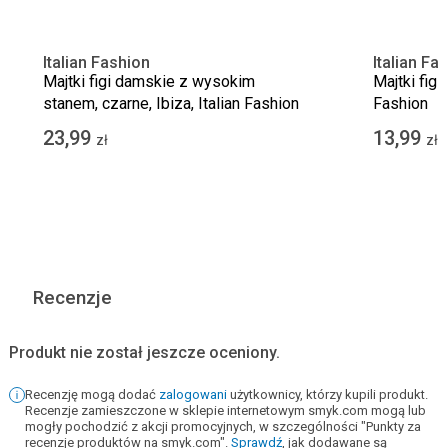
Italian Fashion
Italian Fa
Majtki figi damskie z wysokim
Majtki figi
stanem, czarne, Ibiza, Italian Fashion
Fashion
23,99
13,99
zł
zł
Recenzje
Produkt nie został jeszcze oceniony.
Recenzję mogą dodać
zalogowani
użytkownicy, którzy kupili produkt.
Recenzje zamieszczone w sklepie internetowym smyk.com mogą lub
mogły pochodzić z akcji promocyjnych, w szczególności "Punkty za
recenzje produktów na smyk.com".
Sprawdź
, jak dodawane są