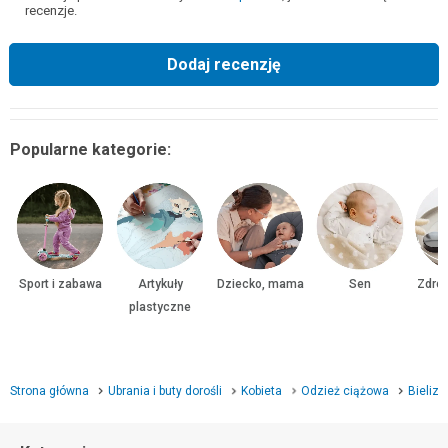
recenzje.
Dodaj recenzję
Popularne kategorie:
Sport i zabawa
Artykuły
Dziecko, mama
Sen
Zdrow
plastyczne
Strona główna
Ubrania i buty dorośli
Kobieta
Odzież ciążowa
Bieliz