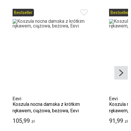
Bestseller
Bestseller
Eevi
Eevi
Koszula nocna damska z krótkim
Koszula n
rękawem, ciążowa, beżowa, Eevi
rękawem, c
105,99
91,99
zł
zł