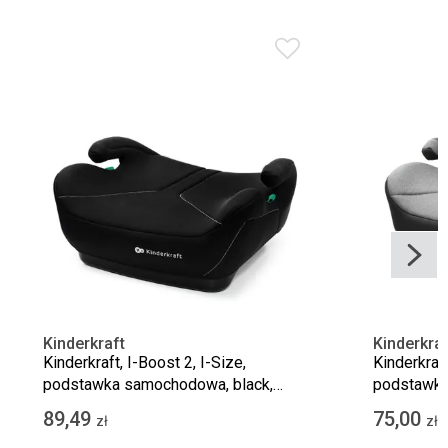
Kinderkraft
Kinderkraf
Kinderkraft, I-Boost 2, I-Size,
Kinderkraft
podstawka samochodowa, black,
podstawka
125–150 cm
150 cm
89,49
75,00
zł
zł