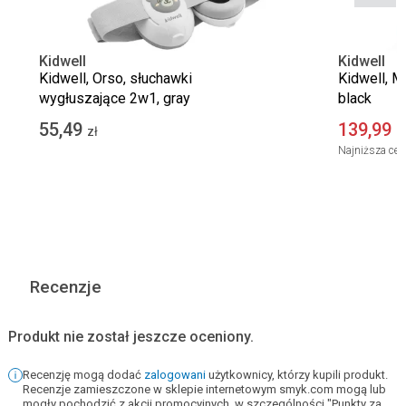
Kidwell
Kidwell
Kidwell, Orso, słuchawki
Kidwell, M
wygłuszające 2w1, gray
black
55,49
139,99
zł
z
Najniższa cen
Recenzje
Produkt nie został jeszcze oceniony.
Recenzję mogą dodać
zalogowani
użytkownicy, którzy kupili produkt.
Recenzje zamieszczone w sklepie internetowym smyk.com mogą lub
mogły pochodzić z akcji promocyjnych, w szczególności "Punkty za