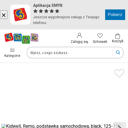
Aplikacja SMYK
Kraj i język
Pobierz
Jeszcze wygodniejsze zakupy z Twojego
telefonu
Wybierz kraj, aby przejść do zakupów
Polska (Poland)
Koszyk
Schowek
Zaloguj się
Kategorie
Twoje zamówienia dostarczymy na teren wybranego kraju.
Język
Polski
Po zmianie kraju część produktów może zostać usunięta z kosz
Zapisz