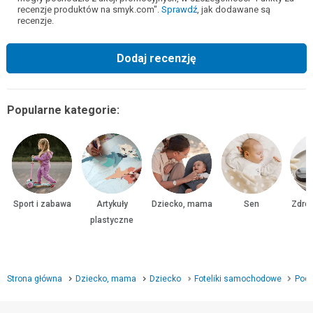
recenzje produktów na smyk.com".
Sprawdź
, jak dodawane są
recenzje.
Dodaj recenzję
Popularne kategorie:
Sport i zabawa
Artykuły
Dziecko, mama
Sen
Zdrow
plastyczne
Strona główna
Dziecko, mama
Dziecko
Foteliki samochodowe
Pods