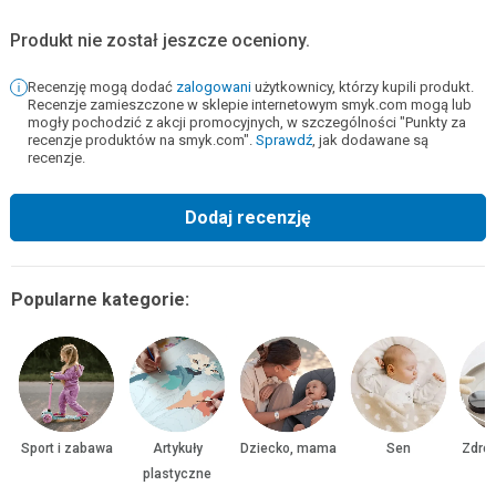
Produkt nie został jeszcze oceniony.
Recenzję mogą dodać
zalogowani
użytkownicy, którzy kupili produkt.
Recenzje zamieszczone w sklepie internetowym smyk.com mogą lub
mogły pochodzić z akcji promocyjnych, w szczególności "Punkty za
recenzje produktów na smyk.com".
Sprawdź
, jak dodawane są
recenzje.
Dodaj recenzję
Popularne kategorie:
Sport i zabawa
Artykuły
Dziecko, mama
Sen
Zdrow
plastyczne