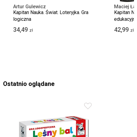
Artur Gulewicz
Maciej Ła
Kapitan Nauka. Świat. Loteryjka. Gra
Kapitan Na
logiczna
edukacyjn
34,49
42,99
zł
zł
Ostatnio oglądane