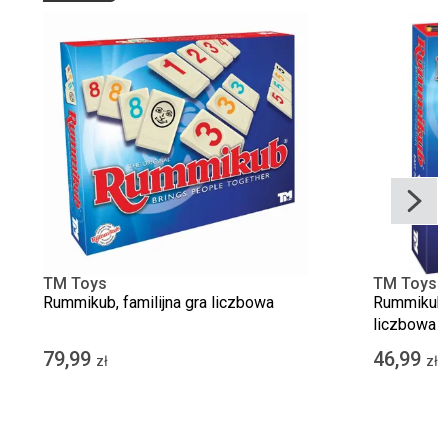
TM Toys
TM Toys
Rummikub, familijna gra liczbowa
Rummikub E
liczbowa
79,99
46,99
zł
zł