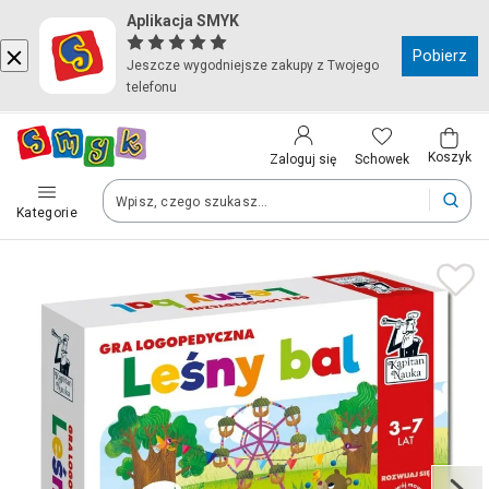
Aplikacja SMYK
Kraj i język
Pobierz
Jeszcze wygodniejsze zakupy z Twojego
telefonu
Wybierz kraj, aby przejść do zakupów
Polska (Poland)
Koszyk
Schowek
Zaloguj się
Kategorie
Twoje zamówienia dostarczymy na teren wybranego kraju.
Język
Polski
Po zmianie kraju część produktów może zostać usunięta z kosz
Zapisz