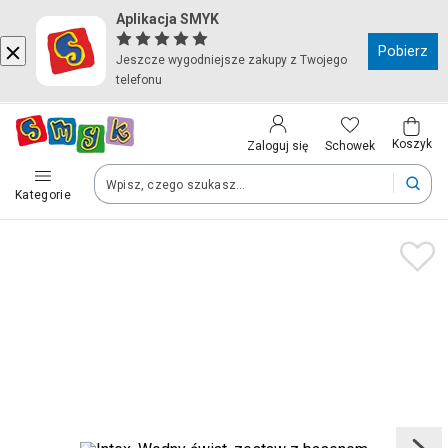
Aplikacja SMYK
Kraj i język
Pobierz
Jeszcze wygodniejsze zakupy z Twojego
telefonu
Wybierz kraj, aby przejść do zakupów
Polska (Poland)
Koszyk
Schowek
Zaloguj się
Kategorie
Twoje zamówienia dostarczymy na teren wybranego kraju.
Język
Polski
Po zmianie kraju część produktów może zostać usunięta z kosz
Zapisz