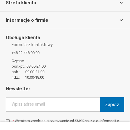
Strefa klienta
Informacje o firmie
Obsługa klienta
Formularz kontaktowy
+48 22 448 00 00
Czynne:
pon.-pt.: 08:00-21:00
sob.: 09:00-21:00
ndz.: 10:00-18:00
Newsletter
Zapisz
Wpisz adres email
*
Wyrażam zgodę na otrzymywanie od SMYK sp. z o.o. informacji o
produktach i usługach oraz promocjach i zniżkach oferowanych
przez SMYK sp. z o.o., za pośrednictwem środków komunikacji