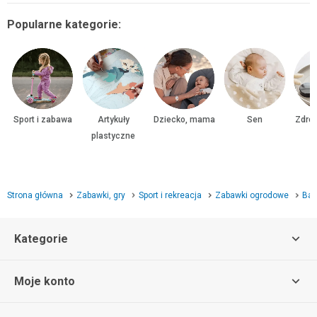
Popularne kategorie:
Sport i zabawa
Artykuły
Dziecko, mama
Sen
Zdrow
plastyczne
Strona główna
Zabawki, gry
Sport i rekreacja
Zabawki ogrodowe
Bas
Kategorie
Moje konto