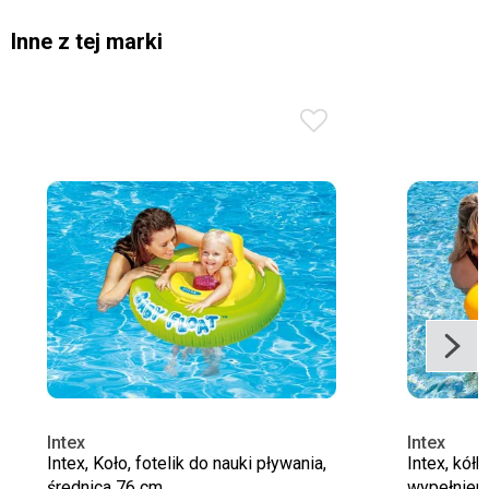
Inne z tej marki
Intex
Intex
Intex, Koło, fotelik do nauki pływania,
Intex, kół
średnica 76 cm
wypełnien