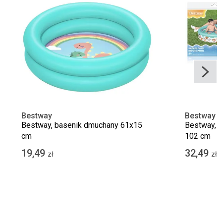
Bestway
Bestway
Bestway, basenik dmuchany 61x15
Bestway, d
cm
102 cm
19,49
32,49
zł
zł