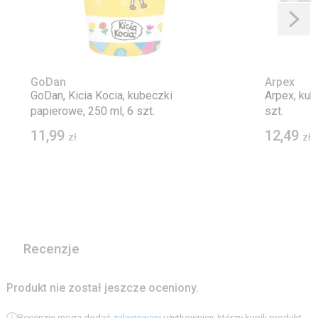
GoDan
Arpex
GoDan, Kicia Kocia, kubeczki
Arpex, kub
papierowe, 250 ml, 6 szt.
szt.
11,99
12,49
zł
zł
Recenzje
Produkt nie został jeszcze oceniony.
Recenzję mogą dodać
zalogowani
użytkownicy, którzy kupili produkt.