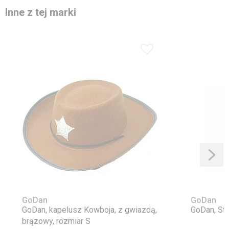
Inne z tej marki
GoDan
GoDan
GoDan, kapelusz Kowboja, z gwiazdą,
GoDan, Sto
brązowy, rozmiar S