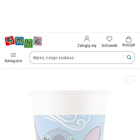
Kraj i język
Wybierz kraj, aby przejść do zakupów
Polska (Poland)
Koszyk
Schowek
Zaloguj się
Kategorie
Twoje zamówienia dostarczymy na teren wybranego kraju.
Język
Polski
Po zmianie kraju część produktów może zostać usunięta z kosz
Zapisz