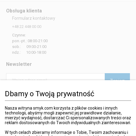
Obsługa klienta
Formularz kontaktowy
+48 22 448 00 00
Czynne:
pon.-pt.: 08:00-21:00
sob.: 09:00-21:00
ndz.: 10:00-18:00
Newsletter
Zapisz
Wpisz adres email
Dbamy o Twoją prywatność
*
Wyrażam zgodę na otrzymywanie od SMYK sp. z o.o. informacji o
produktach i usługach oraz promocjach i zniżkach oferowanych
przez SMYK sp. z o.o., za pośrednictwem środków komunikacji
Nasza witryna smyk.com korzysta z plików cookies i innych
elektronicznej (e-mail).
technologii, abyśmy mogli zapewnić jej prawidłowe działanie,
mierzyć wydajność, dostarczać Ci spersonalizowanych treści oraz
W każdej chwili możesz z łatwością cofnąć wyrażone zgody.
reklam dostosowanych do Twoich indywidualnych zainteresowań.
więcej
W tych celach zbieramy informacje o Tobie, Twoim zachowaniu i