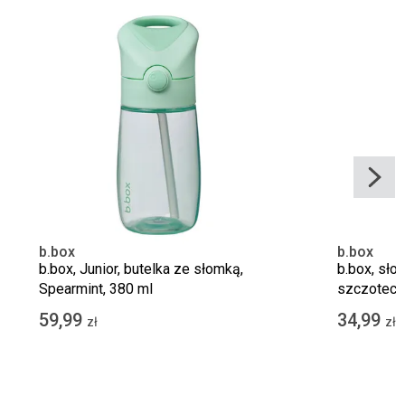
b.box
b.box
b.box, Junior, butelka ze słomką,
b.box, sło
Spearmint, 380 ml
szczoteczk
59,99
34,99
zł
zł