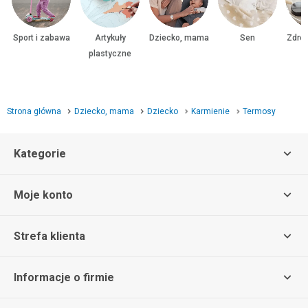
Sport i zabawa
Artykuły
Dziecko, mama
Sen
Zdrow
plastyczne
Strona główna
Dziecko, mama
Dziecko
Karmienie
Termosy
Kategorie
Moje konto
Strefa klienta
Informacje o firmie