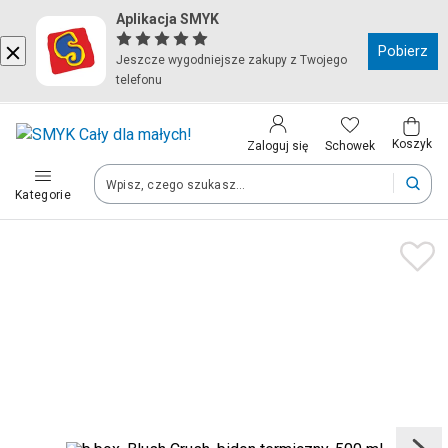
Aplikacja SMYK
Kraj i język
Pobierz
Jeszcze wygodniejsze zakupy z Twojego
telefonu
Wybierz kraj, aby przejść do zakupów
Polska (Poland)
Koszyk
Schowek
Zaloguj się
Kategorie
Twoje zamówienia dostarczymy na teren wybranego kraju.
Język
Polski
Po zmianie kraju część produktów może zostać usunięta z kosz
Zapisz