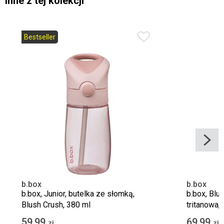
Inne z tej kolekcji
Bestseller
b.box
b.box
b.box, Junior, butelka ze słomką,
b.box, Blu
Blush Crush, 380 ml
tritanowa,
59,99
69,99
zł
zł