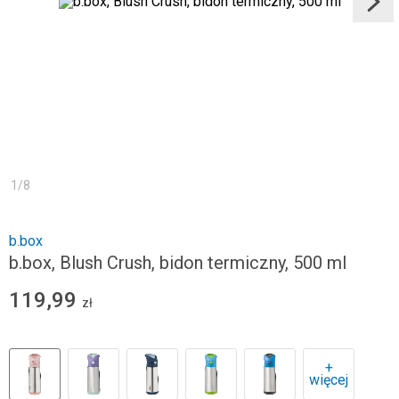
1
/
8
b.box
b.box, Blush Crush, bidon termiczny, 500 ml
119,99
zł
+
więcej