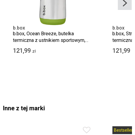
b.box
b.box
b.box, Ocean Breeze, butelka
b.box, Str
termiczna z ustnikiem sportowym,
termiczna 
500 ml
500 ml
121,99
121,99
zł
z
Inne z tej marki
Bestseller