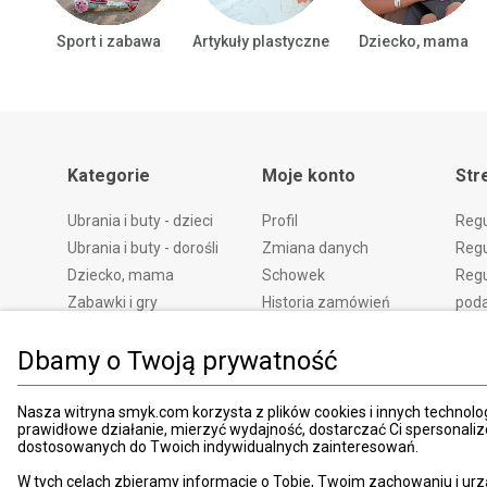
Sport i zabawa
Artykuły plastyczne
Dziecko, mama
Kategorie
Moje konto
Str
Ubrania i buty - dzieci
Profil
Reg
Ubrania i buty - dorośli
Zmiana danych
Regu
Dziecko, mama
Schowek
Regu
Zabawki i gry
Historia zamówień
pod
Książki
Edycja zgód
Kosz
Dbamy o Twoją prywatność
Zdrowie i uroda
Polityka prywatności
Zwro
Dom i ogród
Ustawienia prywatności
Rek
Promocje
Śledzenie zamówień
Meto
Nasza witryna smyk.com korzysta z plików cookies i innych technolog
prawidłowe działanie, mierzyć wydajność, dostarczać Ci spersonali
Porady
Pay
dostosowanych do Twoich indywidualnych zainteresowań.
Mapa witryny
Apli
W tych celach zbieramy informacje o Tobie, Twoim zachowaniu i urz