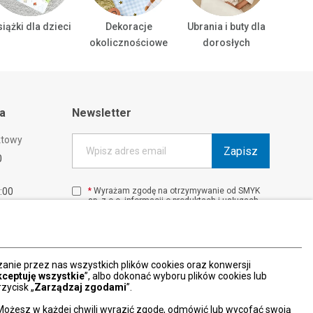
iążki dla dzieci
Dekoracje
Ubrania i buty dla
Ubrani
okolicznościowe
dorosłych
ta
Newsletter
ktowy
Zapisz
Wpisz adres email
0
1:00
*
Wyrażam zgodę na otrzymywanie od SMYK
sp. z o.o. informacji o produktach i usługach
00
oraz promocjach i zniżkach oferowanych
00
przez SMYK sp. z o.o., za pośrednictwem
środków komunikacji elektronicznej (e-mail).
W każdej chwili możesz z łatwością cofnąć
wyrażone zgody.
nie przez nas wszystkich plików cookies oraz konwersji
więcej
kceptuję wszystkie
”, albo dokonać wyboru plików cookies lub
zycisk „
Zarządzaj zgodami
”.
Możesz w każdej chwili wyrazić zgodę, odmówić lub wycofać swoją