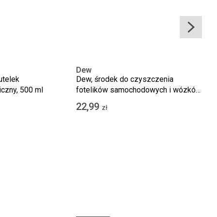
Dew
utelek
Dew, środek do czyszczenia
iczny, 500 ml
fotelików samochodowych i wózków
dziecięcych, 500 ml
22,99
zł