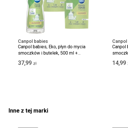
Canpol babies
Canpol
Canpol babies, Eko, płyn do mycia
Canpol 
smoczków i butelek, 500 ml +
smoczkó
opakowanie płynu uzupełniającego,
37,99
14,99
zł
2x1000 ml
Inne z tej marki