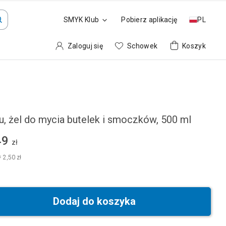
SMYK Klub
Pobierz aplikację
PL
Zaloguj się
Schowek
Koszyk
u, żel do mycia butelek i smoczków, 500 ml
49
zł
=
2,50 zł
Dodaj do koszyka