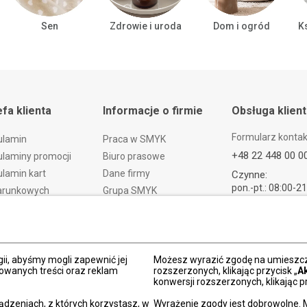
Sen
Zdrowie i uroda
Dom i ogród
Ks
efa klienta
Informacje o firmie
Obsługa klien
Formularz konta
ulamin
Praca w SMYK
+48 22 448 00 0
laminy promocji
Biuro prasowe
lamin kart
Dane firmy
Czynne:
pon.-pt.: 08:00-2
arunkowych
Grupa SMYK
sob.: 09:00-21:
t i czas dostawy
Smyk.ua
ndz.: 10:00-18:
ty i wymiany
Smyk.ro
lamacje
Akt o usługach cyfrowych
dy płatności
Deklaracja dostępności
ii, abyśmy mogli zapewnić jej
Możesz wyrazić zgodę na umieszcza
zowanych treści oraz reklam
rozszerzonych, klikając przycisk „
A
Po
konwersji rozszerzonych, klikając pr
kacja SMYK
ądzeniach, z których korzystasz, w
Wyrażenie zgody jest dobrowolne. 