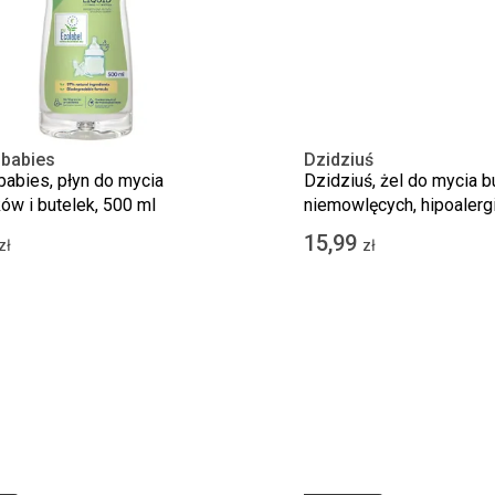
 babies
Dzidziuś
babies, płyn do mycia
Dzidziuś, żel do mycia b
w i butelek, 500 ml
niemowlęcych, hipoalerg
15,99
zł
zł