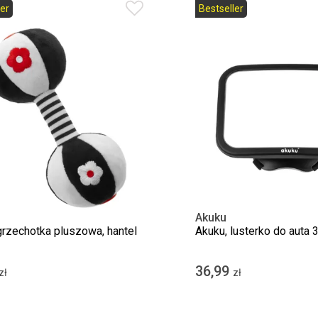
er
Bestseller
Akuku
grzechotka pluszowa, hantel
Akuku, lusterko do auta 
36,99
zł
zł