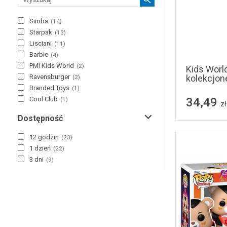
Simba
(
14
)
Starpak
(
13
)
Lisciani
(
11
)
Barbie
(
4
)
PMI Kids World
(
2
)
Kids World
kolekcjone
Ravensburger
(
2
)
Branded Toys
(
1
)
34,49
Cool Club
(
1
)
zł
Firma Księgarska Jacek Olesiejuk
(
1
)
Dostępność
Funko
(
1
)
L.O.L.
(
1
)
12 godzin
(
23
)
Party Tino
(
1
)
1 dzień
(
22
)
Polly Pocket
(
1
)
3 dni
(
9
)
Vadobag
(
1
)