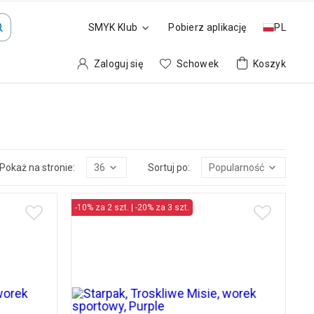
SMYK Klub
Pobierz aplikację
PL
Zaloguj się
Schowek
Koszyk
Pokaż na stronie:
36
Sortuj po:
Popularność
-10% za 2 szt. | -20% za 3 szt.