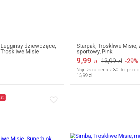
0
146
152
158
, Legginsy dziewczęce,
Starpak, Troskliwe Misie,
 Troskliwe Misie
sportowy, Pink
9,99
13,99 zł
-29%
zł
Najniższa cena z 30 dni przed
13,99 zł
zt.