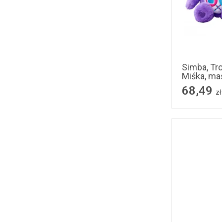
Simba, Tro
Miśka, ma
68,49
zł