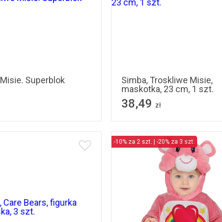
 Misie. Superblok
Simba, Troskliwe Misie,
maskotka, 23 cm, 1 szt.
38,49
zł
-10% za 2 szt. | -20% za 3 szt.