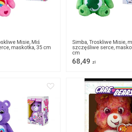
skliwe Misie, Miś
Simba, Troskliwe Misie, m
rce, maskotka, 35 cm
szczęśliwe serce, maskot
cm
68,49
zł