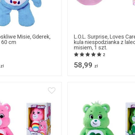
skliwe Misie, Gderek,
L.O.L. Surprise, Loves Car
 60 cm
kula niespodzianka z lale
misiem, 1 szt.
2
58,99
zł
zł