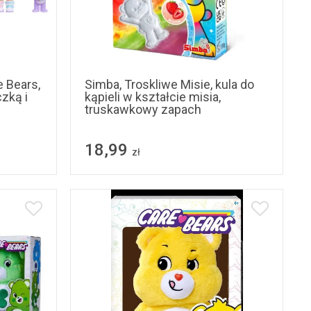
e Bears,
Simba, Troskliwe Misie, kula do
czką i
kąpieli w kształcie misia,
truskawkowy zapach
18,99
zł