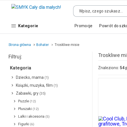
Kategorie
Promocje
Powrót do szk
Strona główna
Bohater
Troskliwe misie
Troskliwe mi
Filtruj:
Kategoria
Znaleziono:
54
Dziecko, mama
(1)
Książki, muzyka, film
(1)
Zabawki, gry
(35)
Puzzle
(12)
Pluszaki
(12)
Lalki i akcesoria
(5)
Figurki
(6)