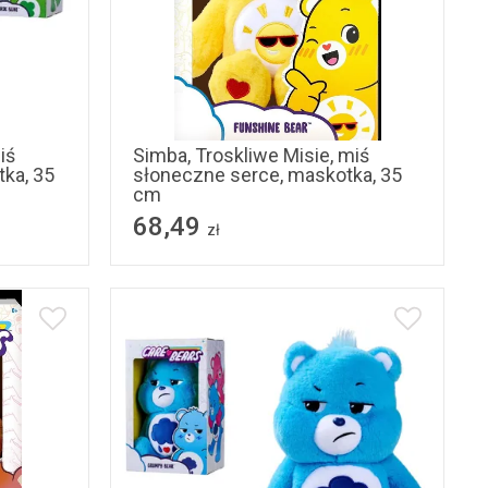
iś
Simba, Troskliwe Misie, miś
ka, 35
słoneczne serce, maskotka, 35
cm
68,49
zł