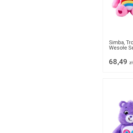
Simba, Tro
Wesołe Se
68,49
zł