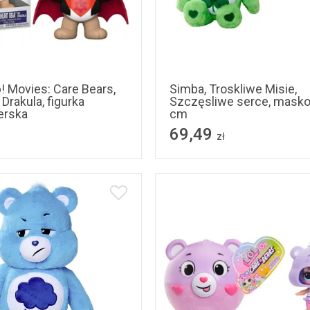
! Movies: Care Bears,
Simba, Troskliwe Misie,
 Drakula, figurka
Szczęsliwe serce, masko
erska
cm
69,49
zł