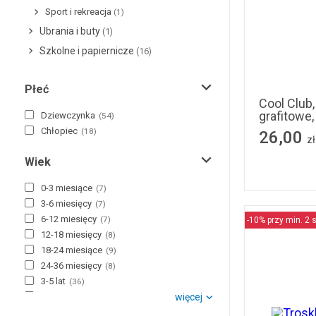
Sport i rekreacja
(1)
Ubrania i buty
(1)
Szkolne i papiernicze
(16)
134
14
Płeć
Cool Club
grafitowe,
Dziewczynka
(
54
)
Chłopiec
(
18
)
26,00
zł
Wiek
0-3 miesiące
(
7
)
3-6 miesięcy
(
7
)
6-12 miesięcy
(
7
)
-10% przy min. 2 s
12-18 miesięcy
(
8
)
18-24 miesiące
(
9
)
24-36 miesięcy
(
8
)
3-5 lat
(
36
)
6-8 lat
więcej
(
41
)
9-12 lat
(
21
)