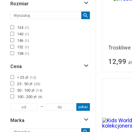
Rozmiar
12-14 lat
(
12
)
+15 lat
(
3
)
134
(
1
)
140
(
1
)
146
(
1
)
Troskliwe
152
(
1
)
158
(
1
)
12,99
zł
Cena
< 25 zł
(
12
)
25 - 50 zł
(
20
)
50 - 100 zł
(
14
)
100 - 200 zł
(
8
)
–
pokaż
Marka