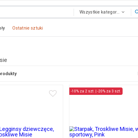
Wszystkie kategorie
oły
Ostatnie sztuki
sie
produkty
-10% za 2 szt. | -20% za 3 szt.