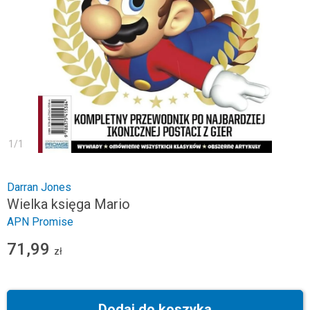
1
/
1
Darran Jones
Wielka księga Mario
APN Promise
71,99
zł
Dodaj do koszyka