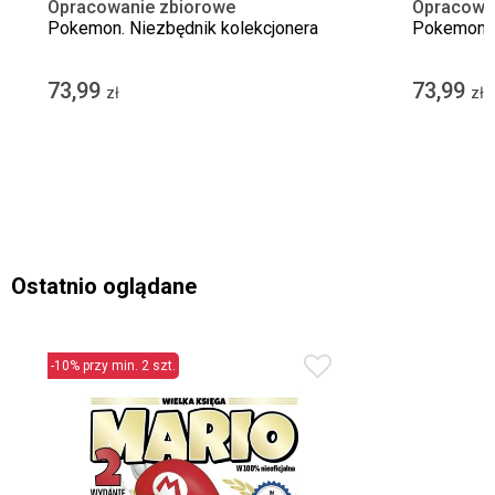
Opracowanie zbiorowe
Opracowa
Pokemon. Niezbędnik kolekcjonera
Pokemon. 
73,99
73,99
zł
zł
Ostatnio oglądane
-10% przy min. 2 szt.