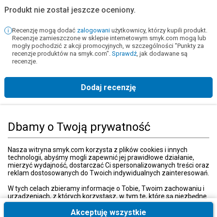
Produkt nie został jeszcze oceniony.
Recenzję mogą dodać
zalogowani
użytkownicy, którzy kupili produkt.
Recenzje zamieszczone w sklepie internetowym smyk.com mogą lub
mogły pochodzić z akcji promocyjnych, w szczególności "Punkty za
recenzje produktów na smyk.com".
Sprawdź
, jak dodawane są
recenzje.
Dodaj recenzję
Strona główna
Książki, muzyka, film
Książki
Książki dla dorosłych
Po
Dbamy o Twoją prywatność
Kategorie
Nasza witryna smyk.com korzysta z plików cookies i innych
technologii, abyśmy mogli zapewnić jej prawidłowe działanie,
mierzyć wydajność, dostarczać Ci spersonalizowanych treści oraz
reklam dostosowanych do Twoich indywidualnych zainteresowań.
Moje konto
W tych celach zbieramy informacje o Tobie, Twoim zachowaniu i
urządzeniach, z których korzystasz, w tym te, które są niezbędne
do prawidłowego funkcjonowania strony internetowej smyk.com.
Strefa klienta
Te niezbędne pliki cookies możesz wyłączyć zmieniając
Akceptuję wszystkie