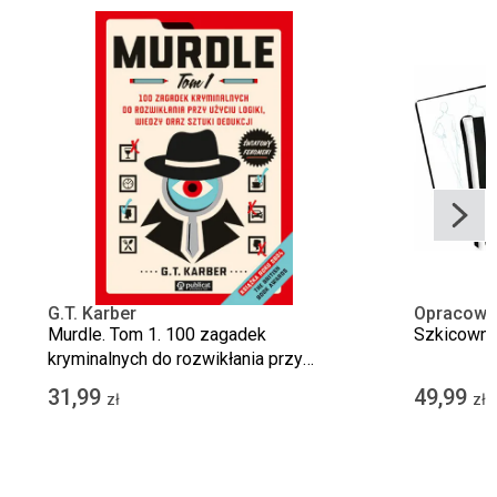
G.T. Karber
Opracowa
Murdle. Tom 1. 100 zagadek
Szkicown
kryminalnych do rozwikłania przy
użyciu logiki, wiedzy oraz sztuki
31,99
49,99
zł
zł
dedukcji