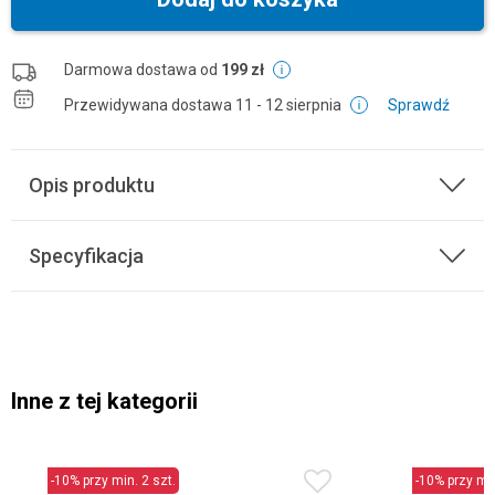
Darmowa dostawa od
199 zł
Przewidywana dostawa
11 - 12 sierpnia
Sprawdź
Opis produktu
Specyfikacja
Inne z tej kategorii
-10% przy min. 2 szt.
-10% przy min