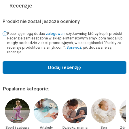
Recenzje
Produkt nie został jeszcze oceniony.
Recenzję mogą dodać
zalogowani
użytkownicy, którzy kupili produkt.
Recenzje zamieszczone w sklepie internetowym smyk.com mogą lub
mogły pochodzić z akcji promocyjnych, w szczególności "Punkty za
recenzje produktów na smyk.com".
Sprawdź
, jak dodawane są
recenzje.
Dodaj recenzję
Popularne kategorie:
Sport i zabawa
Artykuły
Dziecko, mama
Sen
Zdrow