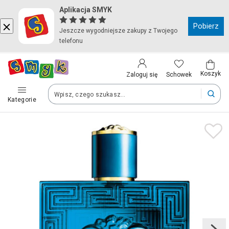
Aplikacja SMYK
Kraj i język
Pobierz
Jeszcze wygodniejsze zakupy z Twojego
telefonu
Wybierz kraj, aby przejść do zakupów
Polska (Poland)
Koszyk
Schowek
Zaloguj się
Kategorie
Twoje zamówienia dostarczymy na teren wybranego kraju.
Język
Polski
Po zmianie kraju część produktów może zostać usunięta z kosz
Zapisz