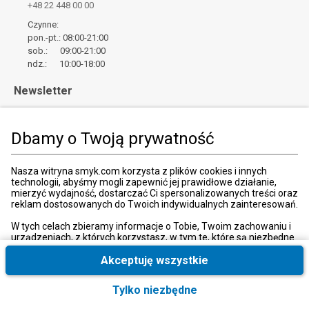
+48 22 448 00 00
Czynne:
pon.-pt.: 08:00-21:00
sob.: 09:00-21:00
ndz.: 10:00-18:00
Newsletter
Zapisz
Wpisz adres email
Dbamy o Twoją prywatność
*
Wyrażam zgodę na otrzymywanie od SMYK sp. z o.o. informacji o
Nasza witryna smyk.com korzysta z plików cookies i innych
produktach i usługach oraz promocjach i zniżkach oferowanych
technologii, abyśmy mogli zapewnić jej prawidłowe działanie,
przez SMYK sp. z o.o., za pośrednictwem środków komunikacji
mierzyć wydajność, dostarczać Ci spersonalizowanych treści oraz
elektronicznej (e-mail).
reklam dostosowanych do Twoich indywidualnych zainteresowań.
W każdej chwili możesz z łatwością cofnąć wyrażone zgody.
więcej
W tych celach zbieramy informacje o Tobie, Twoim zachowaniu i
urządzeniach, z których korzystasz, w tym te, które są niezbędne
do prawidłowego funkcjonowania strony internetowej smyk.com.
Te niezbędne pliki cookies możesz wyłączyć zmieniając
Akceptuję wszystkie
ustawienia przeglądarki, przy czym może to spowodować
nieprawidłowe funkcjonowanie naszej witryny.
Kraj i język
:
Polska (Poland)
Tylko niezbędne
Ponadto, wyłącznie w przypadku uzyskania Twojej zgody,