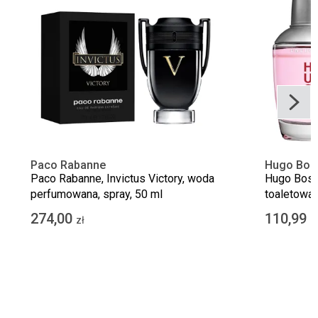
Paco Rabanne
Hugo Bos
Paco Rabanne, Invictus Victory, woda
Hugo Boss
perfumowana, spray, 50 ml
toaletowa,
274,00
110,99
zł
z