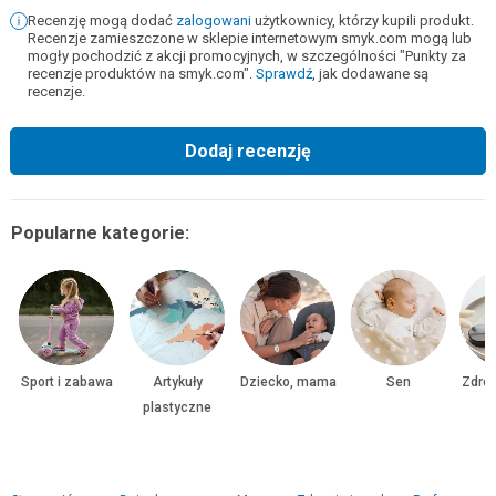
Recenzję mogą dodać
zalogowani
użytkownicy, którzy kupili produkt.
Recenzje zamieszczone w sklepie internetowym smyk.com mogą lub
mogły pochodzić z akcji promocyjnych, w szczególności "Punkty za
recenzje produktów na smyk.com".
Sprawdź
, jak dodawane są
recenzje.
Dodaj recenzję
Popularne kategorie:
Sport i zabawa
Artykuły
Dziecko, mama
Sen
Zdrow
plastyczne