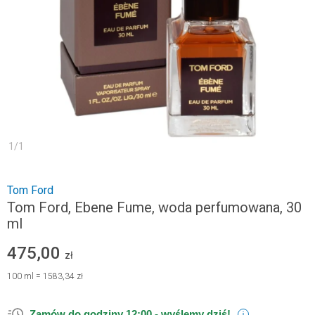
1
/
1
Tom Ford
Tom Ford, Ebene Fume, woda perfumowana, 30
ml
475,00
zł
100
ml
=
1583,34 zł
Zamów do godziny 12:00 -
wyślemy dziś!