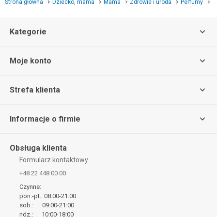
Strona główna
Dziecko, mama
Mama
Zdrowie i uroda
Perfumy
P
Kategorie
Moje konto
Strefa klienta
Informacje o firmie
Obsługa klienta
Formularz kontaktowy
+48 22 448 00 00
Czynne:
pon.-pt.: 08:00-21:00
sob.: 09:00-21:00
ndz.: 10:00-18:00