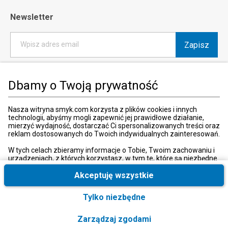
Newsletter
Zapisz
Wpisz adres email
*
Wyrażam zgodę na otrzymywanie od SMYK sp. z o.o. informacji o
produktach i usługach oraz promocjach i zniżkach oferowanych
Dbamy o Twoją prywatność
przez SMYK sp. z o.o., za pośrednictwem środków komunikacji
elektronicznej (e-mail).
W każdej chwili możesz z łatwością cofnąć wyrażone zgody.
Nasza witryna smyk.com korzysta z plików cookies i innych
więcej
technologii, abyśmy mogli zapewnić jej prawidłowe działanie,
mierzyć wydajność, dostarczać Ci spersonalizowanych treści oraz
reklam dostosowanych do Twoich indywidualnych zainteresowań.
W tych celach zbieramy informacje o Tobie, Twoim zachowaniu i
urządzeniach, z których korzystasz, w tym te, które są niezbędne
Kraj i język
:
Polska (Poland)
do prawidłowego funkcjonowania strony internetowej smyk.com.
Te niezbędne pliki cookies możesz wyłączyć zmieniając
Akceptuję wszystkie
ustawienia przeglądarki, przy czym może to spowodować
nieprawidłowe funkcjonowanie naszej witryny.
Tylko niezbędne
Ponadto, wyłącznie w przypadku uzyskania Twojej zgody,
wykorzystujemy dodatkowe pliki cookies oraz konwersje
© 2026, SMYK sp. z o.o.
Zarządzaj zgodami
rozszerzone w celu uzyskiwania dostępu, analizowania i