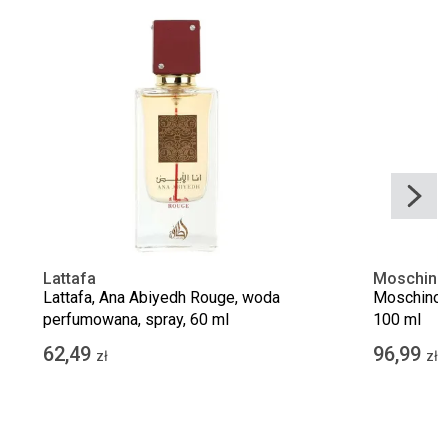
Lattafa
Moschino
Lattafa, Ana Abiyedh Rouge, woda
Moschino, 
perfumowana, spray, 60 ml
100 ml
62,49
96,99
zł
zł