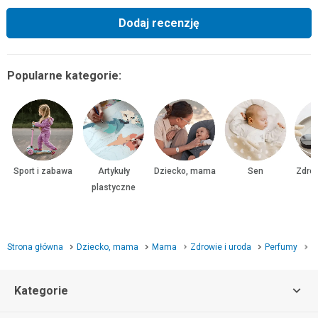
Dodaj recenzję
Popularne kategorie:
Sport i zabawa
Artykuły
Dziecko, mama
Sen
Zdrow
plastyczne
Strona główna
Dziecko, mama
Mama
Zdrowie i uroda
Perfumy
P
Kategorie