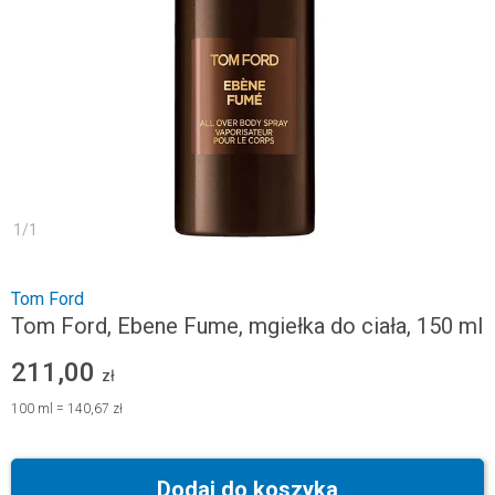
1
/
1
Tom Ford
Tom Ford, Ebene Fume, mgiełka do ciała, 150 ml
211,00
zł
100
ml
=
140,67 zł
Dodaj do koszyka