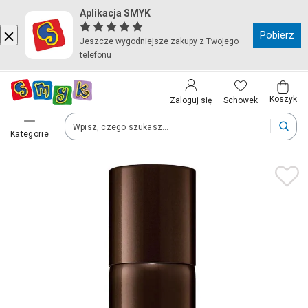
Aplikacja SMYK
Kraj i język
Pobierz
Jeszcze wygodniejsze zakupy z Twojego
telefonu
Wybierz kraj, aby przejść do zakupów
Polska (Poland)
Koszyk
Schowek
Zaloguj się
Kategorie
Twoje zamówienia dostarczymy na teren wybranego kraju.
Język
Polski
Po zmianie kraju część produktów może zostać usunięta z kosz
Zapisz