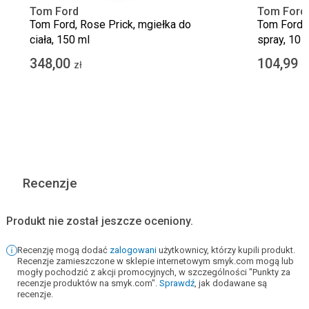
Tom Ford
Tom Ford
Tom Ford, Rose Prick, mgiełka do
Tom Ford, 
ciała, 150 ml
spray, 10 
348,00
104,99
zł
z
Recenzje
Produkt nie został jeszcze oceniony.
Recenzję mogą dodać
zalogowani
użytkownicy, którzy kupili produkt.
Recenzje zamieszczone w sklepie internetowym smyk.com mogą lub
mogły pochodzić z akcji promocyjnych, w szczególności "Punkty za
recenzje produktów na smyk.com".
Sprawdź
, jak dodawane są
recenzje.