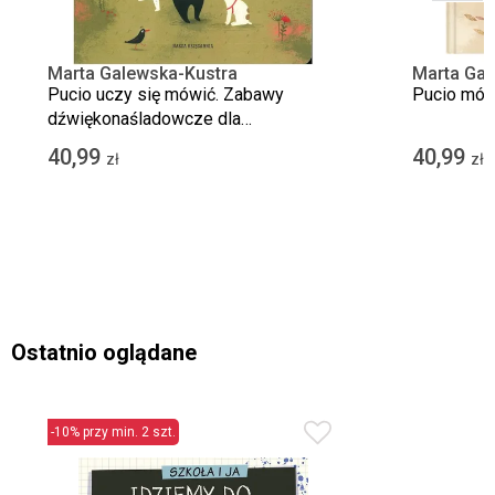
Marta Galewska-Kustra
Marta Gal
Pucio uczy się mówić. Zabawy
Pucio mów
dźwiękonaśladowcze dla
najmłodszych
40,99
40,99
zł
zł
Ostatnio oglądane
-10% przy min. 2 szt.