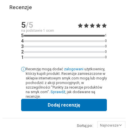
Recenzje
5
/5
na podstawie
1
ocen
5
1
4
0
3
0
2
0
1
0
Recenzję mogą dodać
zalogowani
użytkownicy,
którzy kupili produkt. Recenzje zamieszczone w
sklepie internetowym smyk.com mogą lub mogły
pochodzić z akcji promocyjnych, w
szczególności "Punkty za recenzje produktów
na smyk.com".
Sprawdź
, jak dodawane są
recenzje.
Dodaj recenzję
Najnowsze
Sortuj po: