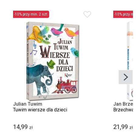
-10% przy min. 2 szt.
-10% przy min
Julian Tuwim
Jan Brze
Tuwim wiersze dla dzieci
Brzechwa 
14,99
21,99
zł
zł