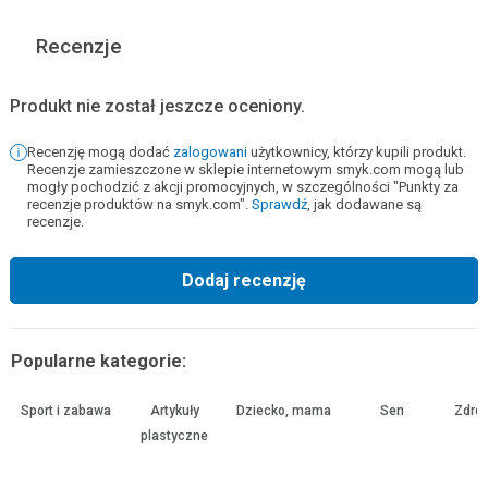
Recenzje
Produkt nie został jeszcze oceniony.
Recenzję mogą dodać
zalogowani
użytkownicy, którzy kupili produkt.
Recenzje zamieszczone w sklepie internetowym smyk.com mogą lub
mogły pochodzić z akcji promocyjnych, w szczególności "Punkty za
recenzje produktów na smyk.com".
Sprawdź
, jak dodawane są
recenzje.
Dodaj recenzję
Popularne kategorie:
Sport i zabawa
Artykuły
Dziecko, mama
Sen
Zdrow
plastyczne