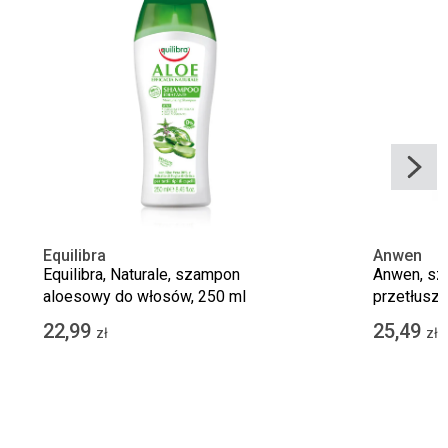
Equilibra
Anwen
Equilibra, Naturale, szampon
Anwen, sz
aloesowy do włosów, 250 ml
przetłuszc
Pomarańcz
22,99
25,49
zł
zł