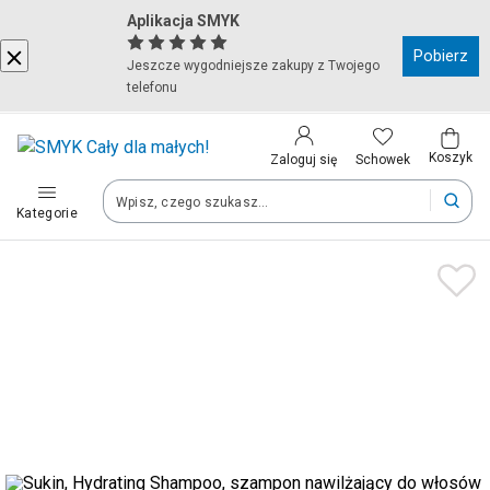
Aplikacja SMYK
Kraj i język
Pobierz
Jeszcze wygodniejsze zakupy z Twojego
telefonu
Wybierz kraj, aby przejść do zakupów
Polska (Poland)
Koszyk
Schowek
Zaloguj się
Kategorie
Twoje zamówienia dostarczymy na teren wybranego kraju.
Język
Polski
Po zmianie kraju część produktów może zostać usunięta z kosz
Zapisz