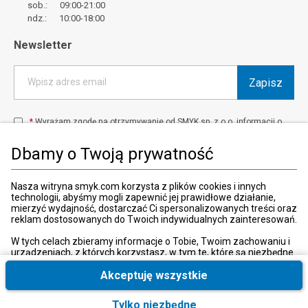
sob.: 09:00-21:00
ndz.: 10:00-18:00
Newsletter
Zapisz
Wpisz adres email
*
Wyrażam zgodę na otrzymywanie od SMYK sp. z o.o. informacji o
produktach i usługach oraz promocjach i zniżkach oferowanych
przez SMYK sp. z o.o., za pośrednictwem środków komunikacji
Dbamy o Twoją prywatność
elektronicznej (e-mail).
W każdej chwili możesz z łatwością cofnąć wyrażone zgody.
więcej
Nasza witryna smyk.com korzysta z plików cookies i innych
technologii, abyśmy mogli zapewnić jej prawidłowe działanie,
mierzyć wydajność, dostarczać Ci spersonalizowanych treści oraz
reklam dostosowanych do Twoich indywidualnych zainteresowań.
Kraj i język
:
Polska (Poland)
W tych celach zbieramy informacje o Tobie, Twoim zachowaniu i
urządzeniach, z których korzystasz, w tym te, które są niezbędne
do prawidłowego funkcjonowania strony internetowej smyk.com.
Te niezbędne pliki cookies możesz wyłączyć zmieniając
Akceptuję wszystkie
ustawienia przeglądarki, przy czym może to spowodować
nieprawidłowe funkcjonowanie naszej witryny.
Tylko niezbędne