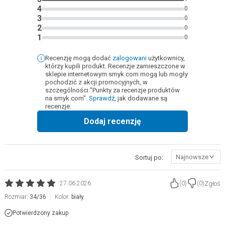
4
0
3
0
2
0
1
0
Recenzję mogą dodać
zalogowani
użytkownicy,
którzy kupili produkt. Recenzje zamieszczone w
sklepie internetowym smyk.com mogą lub mogły
pochodzić z akcji promocyjnych, w
szczególności "Punkty za recenzje produktów
na smyk.com".
Sprawdź
, jak dodawane są
recenzje.
Dodaj recenzję
Najnowsze
Sortuj po:
Zgłoś
27.06.2026
(
0
)
(
0
)
Rozmiar:
34/36
Kolor:
biały
Potwierdzony zakup