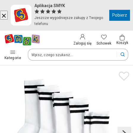
Aplikacja SMYK
Kraj i język
Pobierz
Jeszcze wygodniejsze zakupy z Twojego
telefonu
Wybierz kraj, aby przejść do zakupów
Polska (Poland)
Koszyk
Schowek
Zaloguj się
Kategorie
Twoje zamówienia dostarczymy na teren wybranego kraju.
Język
Polski
Po zmianie kraju część produktów może zostać usunięta z kosz
Zapisz