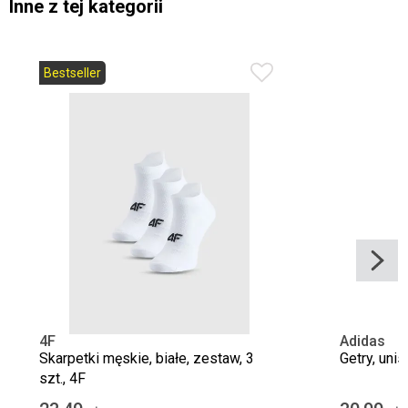
Inne z tej kategorii
Bestseller
4F
Adidas
Skarpetki męskie, białe, zestaw, 3
Getry, unis
szt., 4F