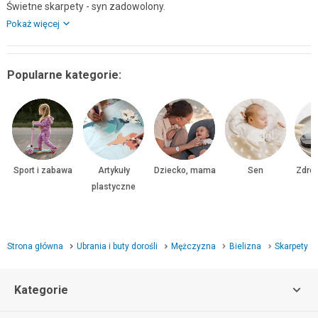
Świetne skarpety - syn zadowolony.
Pokaż więcej
Popularne kategorie:
Sport i zabawa
Artykuły
Dziecko, mama
Sen
Zdrow
plastyczne
Strona główna
Ubrania i buty dorośli
Mężczyzna
Bielizna
Skarpety
Kategorie