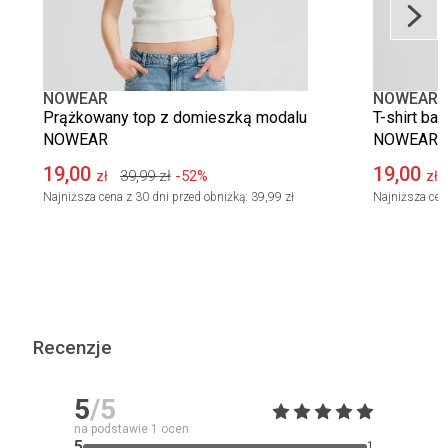
NOWEAR
NOWEAR
Prążkowany top z domieszką modalu
T-shirt bas
NOWEAR
NOWEAR
19,00
19,00
39,99
zł
-52%
zł
zł
Najniższa cena z 30 dni przed obniżką:
39,99 zł
Najniższa cen
Recenzje
5
/5
na podstawie
1
ocen
5
1