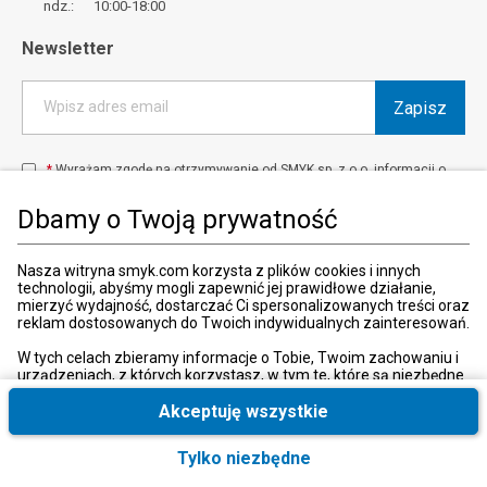
ndz.: 10:00-18:00
Newsletter
Zapisz
Wpisz adres email
*
Wyrażam zgodę na otrzymywanie od SMYK sp. z o.o. informacji o
produktach i usługach oraz promocjach i zniżkach oferowanych
przez SMYK sp. z o.o., za pośrednictwem środków komunikacji
Dbamy o Twoją prywatność
elektronicznej (e-mail).
W każdej chwili możesz z łatwością cofnąć wyrażone zgody.
więcej
Nasza witryna smyk.com korzysta z plików cookies i innych
technologii, abyśmy mogli zapewnić jej prawidłowe działanie,
mierzyć wydajność, dostarczać Ci spersonalizowanych treści oraz
reklam dostosowanych do Twoich indywidualnych zainteresowań.
Kraj i język
:
Polska (Poland)
W tych celach zbieramy informacje o Tobie, Twoim zachowaniu i
urządzeniach, z których korzystasz, w tym te, które są niezbędne
do prawidłowego funkcjonowania strony internetowej smyk.com.
Te niezbędne pliki cookies możesz wyłączyć zmieniając
Akceptuję wszystkie
ustawienia przeglądarki, przy czym może to spowodować
nieprawidłowe funkcjonowanie naszej witryny.
Tylko niezbędne
© 2026, SMYK sp. z o.o.
Ponadto, wyłącznie w przypadku uzyskania Twojej zgody,