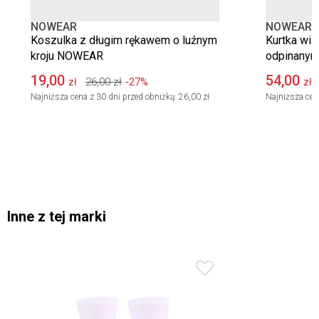
NOWEAR
NOWEAR
Koszulka z długim rękawem o luźnym
Kurtka wia
kroju NOWEAR
odpinany
19,00
54,00
26,00
zł
-27%
zł
zł
Najniższa cena z 30 dni przed obniżką:
26,00 zł
Najniższa cen
Inne z tej marki