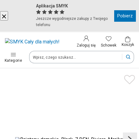
Aplikacja SMYK
Kraj i język
Pobierz
Jeszcze wygodniejsze zakupy z Twojego
telefonu
Wybierz kraj, aby przejść do zakupów
Polska (Poland)
Koszyk
Schowek
Zaloguj się
Kategorie
Twoje zamówienia dostarczymy na teren wybranego kraju.
Język
Polski
Po zmianie kraju część produktów może zostać usunięta z kosz
Zapisz