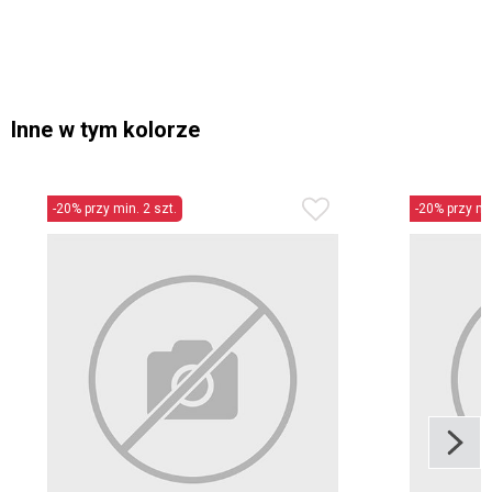
Inne w tym kolorze
-20% przy min. 2 szt.
-20% przy min