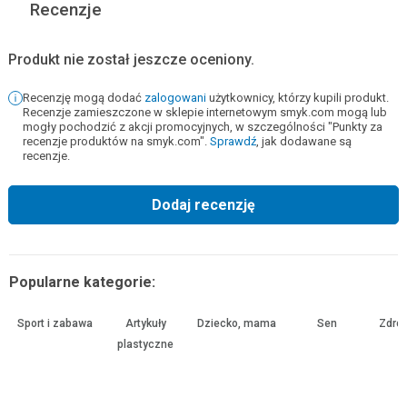
Recenzje
Produkt nie został jeszcze oceniony.
Recenzję mogą dodać
zalogowani
użytkownicy, którzy kupili produkt.
Recenzje zamieszczone w sklepie internetowym smyk.com mogą lub
mogły pochodzić z akcji promocyjnych, w szczególności "Punkty za
recenzje produktów na smyk.com".
Sprawdź
, jak dodawane są
recenzje.
Dodaj recenzję
Popularne kategorie:
Sport i zabawa
Artykuły
Dziecko, mama
Sen
Zdrow
plastyczne