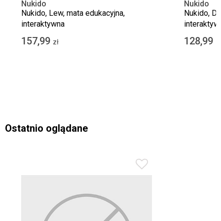
Nukido
Nukido
Nukido, Lew, mata edukacyjna,
Nukido, Di
interaktywna
interaktyw
157,99
128,99
zł
z
Ostatnio oglądane