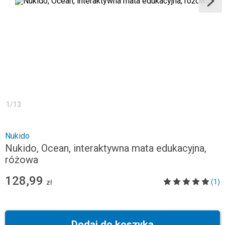
1
/
13
Nukido
Nukido, Ocean, interaktywna mata edukacyjna,
różowa
128,99
(1)
zł
Dodaj do koszyka