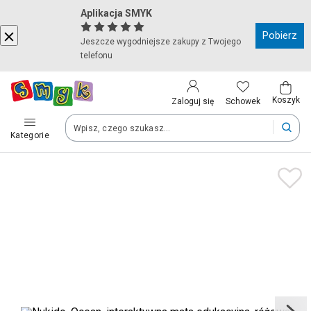
Aplikacja SMYK
Kraj i język
Pobierz
Jeszcze wygodniejsze zakupy z Twojego
telefonu
Wybierz kraj, aby przejść do zakupów
Polska (Poland)
Koszyk
Schowek
Zaloguj się
Kategorie
Twoje zamówienia dostarczymy na teren wybranego kraju.
Język
Polski
Po zmianie kraju część produktów może zostać usunięta z kosz
Zapisz