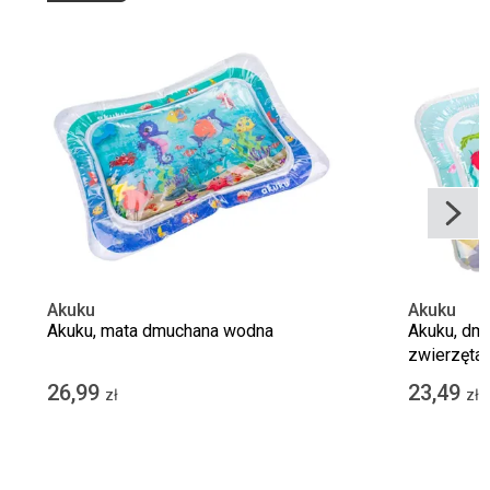
Akuku
Akuku
Akuku, mata dmuchana wodna
Akuku, dm
zwierzęta
26,99
23,49
zł
zł