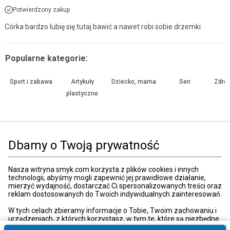
Potwierdzony zakup
Córka bardzo lubię się tutaj bawić a nawet robi sobie drzemki
Popularne kategorie:
Sport i zabawa
Artykuły
Dziecko, mama
Sen
Zdrow
plastyczne
Strona główna
Zabawki, gry
Niemowlęce
Maty i stojaki gimnastyczne
Dbamy o Twoją prywatność
Kategorie
Nasza witryna smyk.com korzysta z plików cookies i innych
technologii, abyśmy mogli zapewnić jej prawidłowe działanie,
mierzyć wydajność, dostarczać Ci spersonalizowanych treści oraz
reklam dostosowanych do Twoich indywidualnych zainteresowań.
Moje konto
W tych celach zbieramy informacje o Tobie, Twoim zachowaniu i
urządzeniach, z których korzystasz, w tym te, które są niezbędne
do prawidłowego funkcjonowania strony internetowej smyk.com.
Strefa klienta