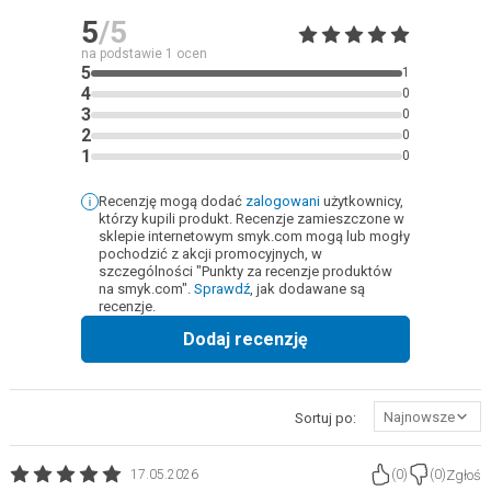
5
/5
na podstawie
1
ocen
5
1
4
0
3
0
2
0
1
0
Recenzję mogą dodać
zalogowani
użytkownicy,
którzy kupili produkt. Recenzje zamieszczone w
sklepie internetowym smyk.com mogą lub mogły
pochodzić z akcji promocyjnych, w
szczególności "Punkty za recenzje produktów
na smyk.com".
Sprawdź
, jak dodawane są
recenzje.
Dodaj recenzję
Najnowsze
Sortuj po:
Zgłoś
17.05.2026
(
0
)
(
0
)