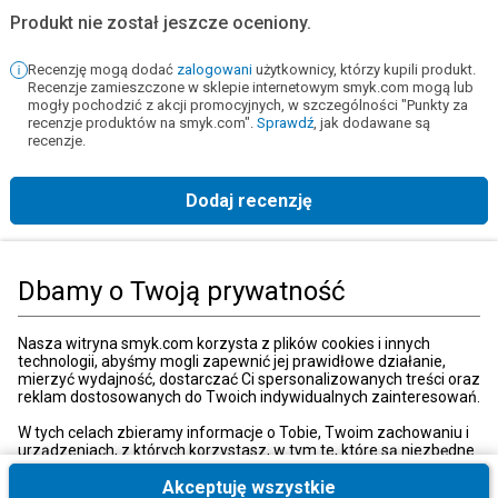
Produkt nie został jeszcze oceniony.
Recenzję mogą dodać
zalogowani
użytkownicy, którzy kupili produkt.
Recenzje zamieszczone w sklepie internetowym smyk.com mogą lub
mogły pochodzić z akcji promocyjnych, w szczególności "Punkty za
recenzje produktów na smyk.com".
Sprawdź
, jak dodawane są
recenzje.
Dodaj recenzję
Strona główna
Książki, muzyka, film
Książki
Książki dla młodzieży
F
Dbamy o Twoją prywatność
Kategorie
Nasza witryna smyk.com korzysta z plików cookies i innych
technologii, abyśmy mogli zapewnić jej prawidłowe działanie,
mierzyć wydajność, dostarczać Ci spersonalizowanych treści oraz
reklam dostosowanych do Twoich indywidualnych zainteresowań.
Moje konto
W tych celach zbieramy informacje o Tobie, Twoim zachowaniu i
urządzeniach, z których korzystasz, w tym te, które są niezbędne
do prawidłowego funkcjonowania strony internetowej smyk.com.
Strefa klienta
Te niezbędne pliki cookies możesz wyłączyć zmieniając
Akceptuję wszystkie