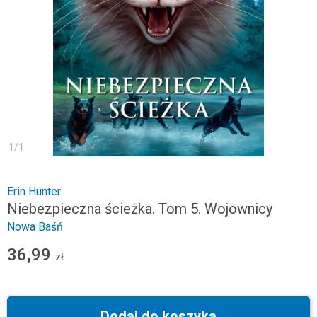
1
/
1
Erin Hunter
Niebezpieczna ścieżka. Tom 5. Wojownicy
Nowa Baśń
36,99
zł
Dodaj do koszyka