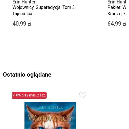
Erin Hunter
Erin Hunte
Wojownicy. Superedycja. Tom 3.
Pakiet: Wo
Tajemnica
Kruczej Ła
40,99
64,99
zł
zł
Ostatnio oglądane
-10% przy min. 2 szt.