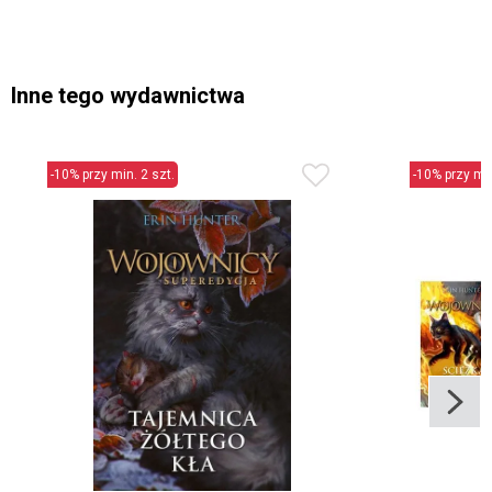
Inne tego wydawnictwa
-10% przy min. 2 szt.
-10% przy min