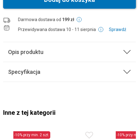
Darmowa dostawa od
199 zł
Przewidywana dostawa
10 - 11 sierpnia
Sprawdź
Opis produktu
Specyfikacja
Inne z tej kategorii
-10% przy min. 2 szt.
-10% przy min