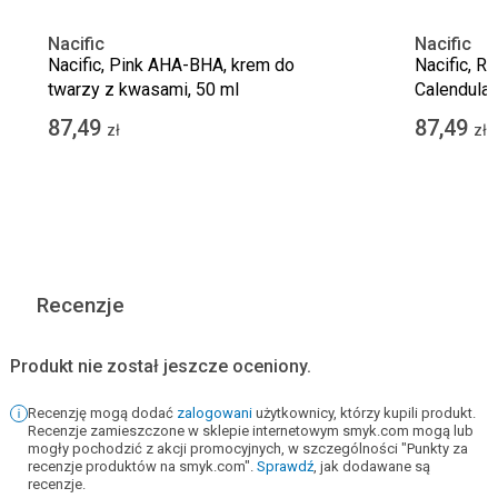
Nacific
Nacific
Nacific, Pink AHA-BHA, krem do
Nacific, Re
twarzy z kwasami, 50 ml
Calendula,
100 ml
87,49
87,49
zł
zł
Recenzje
Produkt nie został jeszcze oceniony.
Recenzję mogą dodać
zalogowani
użytkownicy, którzy kupili produkt.
Recenzje zamieszczone w sklepie internetowym smyk.com mogą lub
mogły pochodzić z akcji promocyjnych, w szczególności "Punkty za
recenzje produktów na smyk.com".
Sprawdź
, jak dodawane są
recenzje.