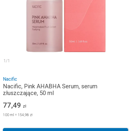
1
/
1
Nacific
Nacific, Pink AHABHA Serum, serum
złuszczające, 50 ml
77,49
zł
100
ml
=
154,98 zł