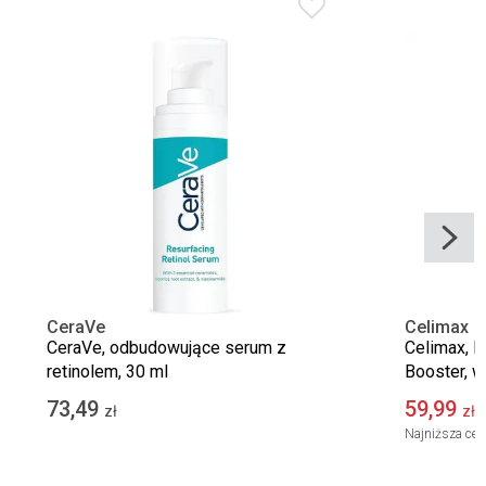
CeraVe
Celimax
CeraVe, odbudowujące serum z
Celimax, R
retinolem, 30 ml
Booster, 
twarzy, 15
73,49
59,99
zł
zł
Najniższa cen