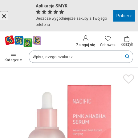
Aplikacja SMYK
Kraj i język
Pobierz
Jeszcze wygodniejsze zakupy z Twojego
telefonu
Wybierz kraj, aby przejść do zakupów
Polska (Poland)
Koszyk
Schowek
Zaloguj się
Kategorie
Twoje zamówienia dostarczymy na teren wybranego kraju.
Język
Polski
Po zmianie kraju część produktów może zostać usunięta z kosz
Zapisz