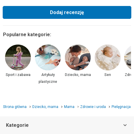
Dodaj recenzję
Popularne kategorie:
Sport i zabawa
Artykuły
Dziecko, mama
Sen
Zdrow
plastyczne
Strona główna
Dziecko, mama
Mama
Zdrowie i uroda
Pielęgnacja
Kategorie