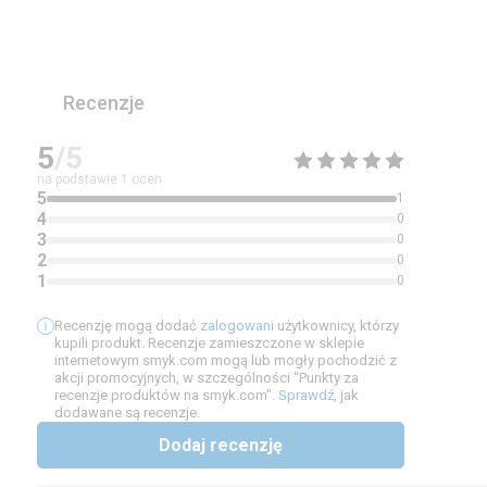
Recenzje
5
/5
na podstawie
1
ocen
5
1
4
0
3
0
2
0
1
0
Recenzję mogą dodać
zalogowani
użytkownicy, którzy
kupili produkt. Recenzje zamieszczone w sklepie
internetowym smyk.com mogą lub mogły pochodzić z
akcji promocyjnych, w szczególności "Punkty za
recenzje produktów na smyk.com".
Sprawdź
, jak
dodawane są recenzje.
Dodaj recenzję