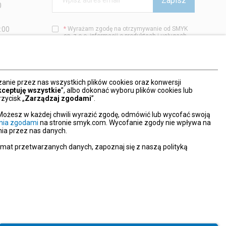
Zapisz
Wpisz adres email
0
1:00
*
Wyrażam zgodę na otrzymywanie od SMYK
sp. z o.o. informacji o produktach i usługach
00
oraz promocjach i zniżkach oferowanych
00
przez SMYK sp. z o.o., za pośrednictwem
środków komunikacji elektronicznej (e-mail).
W każdej chwili możesz z łatwością cofnąć
wyrażone zgody.
nie przez nas wszystkich plików cookies oraz konwersji
więcej
kceptuję wszystkie
”, albo dokonać wyboru plików cookies lub
zycisk „
Zarządzaj zgodami
”.
Możesz w każdej chwili wyrazić zgodę, odmówić lub wycofać swoją
nia zgodami
na stronie smyk.com. Wycofanie zgody nie wpływa na
ia przez nas danych.
emat przetwarzanych danych, zapoznaj się z naszą polityką