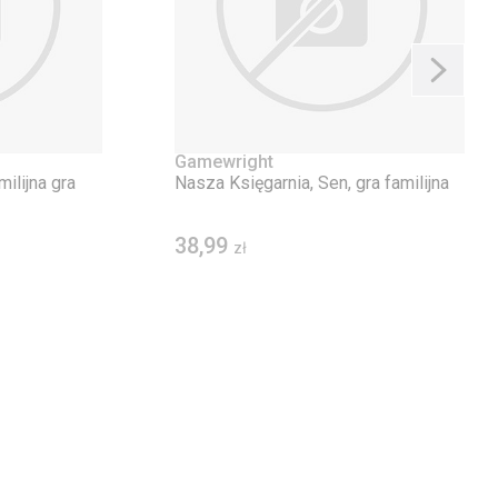
Gamewright
ilijna gra
Nasza Księgarnia, Sen, gra familijna
38,99
zł