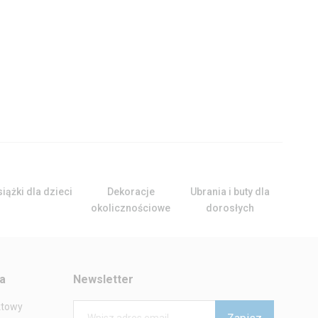
iążki dla dzieci
Dekoracje
Ubrania i buty dla
Ubrani
okolicznościowe
dorosłych
ta
Newsletter
ktowy