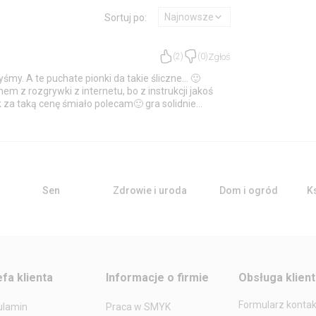
Najnowsze
Sortuj po:
Zgłoś
(
2
)
(
0
)
śmy. A te puchate pionki da takie śliczne... 🙂
em z rozgrywki z internetu, bo z instrukcji jakoś
 za taką cenę śmiało polecam🙂 gra solidnie
 są solidne.
Sen
Zdrowie i uroda
Dom i ogród
Ks
efa klienta
Informacje o firmie
Obsługa klien
Formularz konta
ulamin
Praca w SMYK