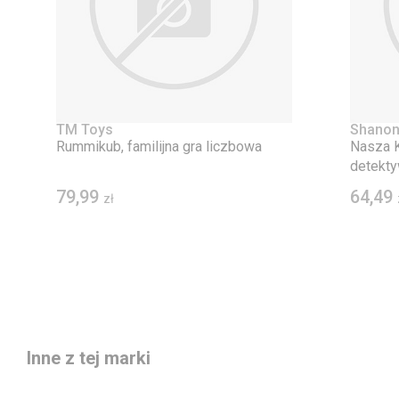
TM Toys
Shanon
Rummikub, familijna gra liczbowa
Nasza K
detekty
79,99
64,49
zł
Inne z tej marki