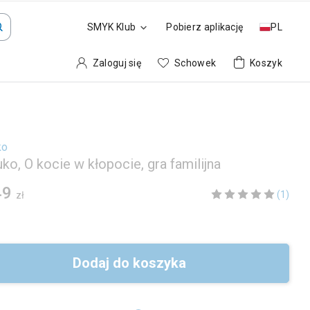
SMYK Klub
Pobierz aplikację
PL
Zaloguj się
Schowek
Koszyk
ko
o, O kocie w kłopocie, gra familijna
49
(1)
zł
Dodaj do koszyka