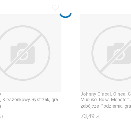
o
Johnny O’neal, O’neal C
 Kieszonkowy Bystrzak, gra
Muduko, Boss Monster: 
a
zabójcze Podziemia, gra
73,49
zł
zł