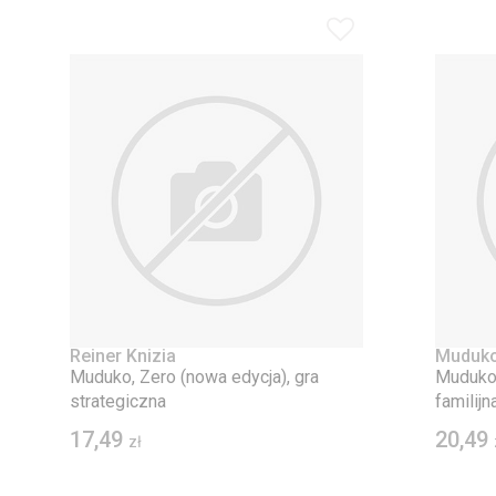
Reiner Knizia
Muduk
Muduko, Zero (nowa edycja), gra
Muduko,
strategiczna
familijn
17,49
20,49
zł