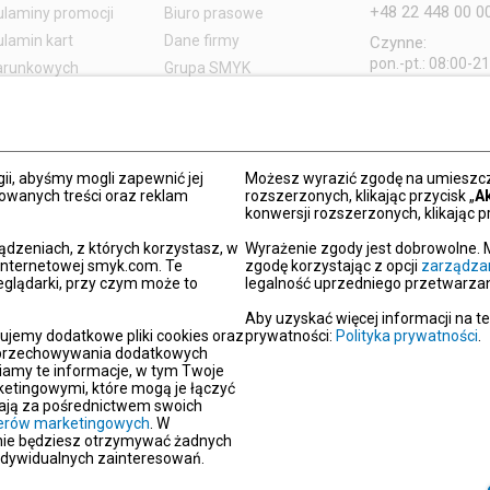
+48 22 448 00 0
laminy promocji
Biuro prasowe
lamin kart
Dane firmy
Czynne:
pon.-pt.: 08:00-2
arunkowych
Grupa SMYK
sob.: 09:00-21:
t i czas dostawy
Smyk.ua
ndz.: 10:00-18:
ty i wymiany
Smyk.ro
lamacje
Akt o usługach cyfrowych
dy płatności
Deklaracja dostępności
ii, abyśmy mogli zapewnić jej
Możesz wyrazić zgodę na umieszcza
zowanych treści oraz reklam
rozszerzonych, klikając przycisk „
A
Po
konwersji rozszerzonych, klikając pr
kacja SMYK
ądzeniach, z których korzystasz, w
Wyrażenie zgody jest dobrowolne. 
y podarunkowe
 internetowej smyk.com. Te
zgodę korzystając z opcji
zarządza
eglądarki, przy czym może to
legalność uprzedniego przetwarzan
dź sklep SMYK
gram SMYK Klub
Aby uzyskać więcej informacji na t
ujemy dodatkowe pliki cookies oraz
prywatności:
Polityka prywatności
.
letter
i przechowywania dodatkowych
unikaty
iamy te informacje, w tym Twoje
etingowymi, które mogą je łączyć
aracje zgodności
erają za pośrednictwem swoich
tnerów marketingowych
oc
. W
 nie będziesz otrzymywać żadnych
akt
ndywidualnych zainteresowań.