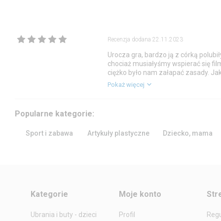
Recenzja dodana
22.11.2023
Urocza gra, bardzo ją z córką polubiły
chociaż musiałyśmy wspierać się film
ciężko było nam załapać zasady. Jak
wykonana, wszystkie kafelki i żetony
Pokaż więcej
Popularne kategorie:
Sport i zabawa
Artykuły plastyczne
Dziecko, mama
Kategorie
Moje konto
Str
Ubrania i buty - dzieci
Profil
Reg