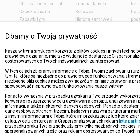
Ubrania i buty - dorośli
Zmiana danych
Regu
Dziecko, mama
Schowek
Regu
Zabawki i gry
Historia zamówień
pod
Książki
Edycja zgód
Kosz
Dbamy o Twoją prywatność
Zdrowie i uroda
Polityka prywatności
Zwro
Dom i ogród
Ustawienia prywatności
Rek
Promocje
Śledzenie zamówień
Meto
Nasza witryna smyk.com korzysta z plików cookies i innych technolog
prawidłowe działanie, mierzyć wydajność, dostarczać Ci spersonali
Porady
Pay
dostosowanych do Twoich indywidualnych zainteresowań.
Mapa witryny
Apli
W tych celach zbieramy informacje o Tobie, Twoim zachowaniu i urz
Kart
tym te, które są niezbędne do prawidłowego funkcjonowania strony
niezbędne pliki cookies możesz wyłączyć zmieniając ustawienia prz
Znaj
spowodować nieprawidłowe funkcjonowanie naszej witryny.
Pro
Ponadto, wyłącznie w przypadku uzyskania Twojej zgody, wykorzyst
News
konwersje rozszerzone w celu uzyskiwania dostępu, analizowania 
Kom
informacji, a także niektórych danych osobowych. Ponadto udostępn
dane osobowe, stronom trzecim, będącym naszymi partnerami mark
Dekl
z innymi informacjami o Tobie, które im przekazujesz lub które zbi
usług, w celu dostarczania Ci spersonalizowanych reklam
lista par
Pom
przypadku braku Twojej zgody, użyjemy tylko niezbędnych cookies i
Kont
spersonalizowanych treści oraz reklam dostosowanych do Twoich i