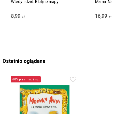
Wtedy i dziś. Biblijne mapy
Mama. Naj
8,99
16,99
zł
zł
Ostatnio oglądane
-10% przy min. 2 szt.