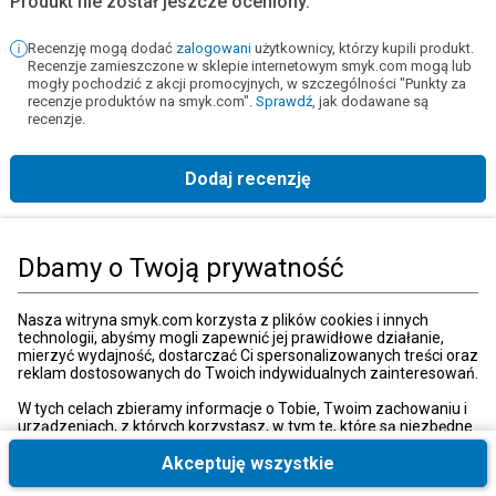
Produkt nie został jeszcze oceniony.
Recenzję mogą dodać
zalogowani
użytkownicy, którzy kupili produkt.
Recenzje zamieszczone w sklepie internetowym smyk.com mogą lub
mogły pochodzić z akcji promocyjnych, w szczególności "Punkty za
recenzje produktów na smyk.com".
Sprawdź
, jak dodawane są
recenzje.
Dodaj recenzję
Strona główna
Książki, muzyka, film
Książki
Literatura dziecięca
Dbamy o Twoją prywatność
Kategorie
Nasza witryna smyk.com korzysta z plików cookies i innych
technologii, abyśmy mogli zapewnić jej prawidłowe działanie,
mierzyć wydajność, dostarczać Ci spersonalizowanych treści oraz
reklam dostosowanych do Twoich indywidualnych zainteresowań.
Moje konto
W tych celach zbieramy informacje o Tobie, Twoim zachowaniu i
urządzeniach, z których korzystasz, w tym te, które są niezbędne
do prawidłowego funkcjonowania strony internetowej smyk.com.
Strefa klienta
Te niezbędne pliki cookies możesz wyłączyć zmieniając
Akceptuję wszystkie
ustawienia przeglądarki, przy czym może to spowodować