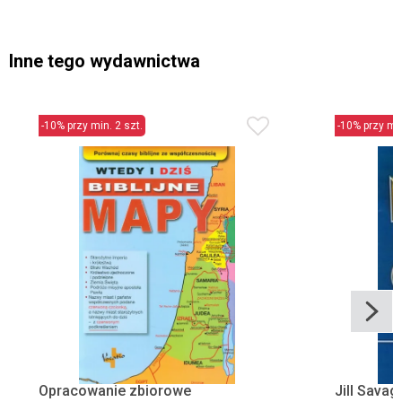
Inne tego wydawnictwa
-10% przy min. 2 szt.
-10% przy min
Opracowanie zbiorowe
Jill Savag