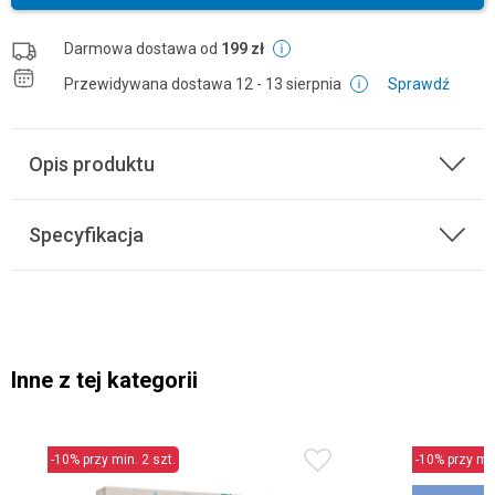
Darmowa dostawa od
199 zł
Przewidywana dostawa
12 - 13 sierpnia
Sprawdź
Opis produktu
Specyfikacja
Inne z tej kategorii
-10% przy min. 2 szt.
-10% przy min