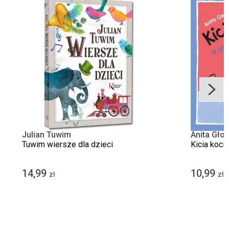
Julian Tuwim
Anita Gło
Tuwim wiersze dla dzieci
Kicia koci
14,99
10,99
zł
zł