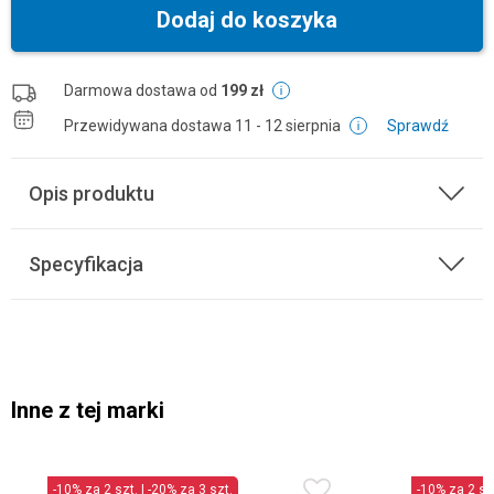
Dodaj do koszyka
Darmowa dostawa od
199 zł
Przewidywana dostawa
11 - 12 sierpnia
Sprawdź
Opis produktu
Specyfikacja
Inne z tej marki
-10% za 2 szt. | -20% za 3 szt.
-10% za 2 szt