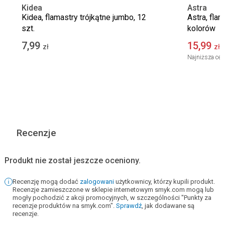
Kidea
Astra
Kidea, flamastry trójkątne jumbo, 12
Astra, fla
szt.
kolorów
7,99
15,99
zł
zł
Najniższa cen
Recenzje
Produkt nie został jeszcze oceniony.
Recenzję mogą dodać
zalogowani
użytkownicy, którzy kupili produkt.
Recenzje zamieszczone w sklepie internetowym smyk.com mogą lub
mogły pochodzić z akcji promocyjnych, w szczególności "Punkty za
recenzje produktów na smyk.com".
Sprawdź
, jak dodawane są
recenzje.