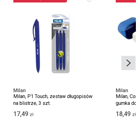
Milan
Milan
Milan, P1 Touch, zestaw długopisów
Milan, Com
na blistrze, 3 szt.
gumka do ś
17,49
18,49
zł
zł