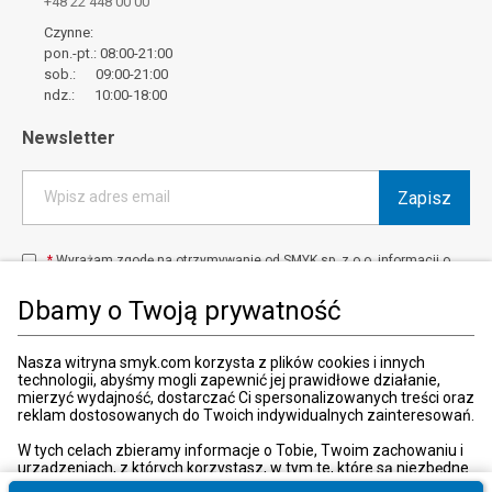
+48 22 448 00 00
Czynne:
pon.-pt.: 08:00-21:00
sob.: 09:00-21:00
ndz.: 10:00-18:00
Newsletter
Zapisz
Wpisz adres email
*
Wyrażam zgodę na otrzymywanie od SMYK sp. z o.o. informacji o
produktach i usługach oraz promocjach i zniżkach oferowanych
przez SMYK sp. z o.o., za pośrednictwem środków komunikacji
Dbamy o Twoją prywatność
elektronicznej (e-mail).
W każdej chwili możesz z łatwością cofnąć wyrażone zgody.
więcej
Nasza witryna smyk.com korzysta z plików cookies i innych
technologii, abyśmy mogli zapewnić jej prawidłowe działanie,
mierzyć wydajność, dostarczać Ci spersonalizowanych treści oraz
reklam dostosowanych do Twoich indywidualnych zainteresowań.
Kraj i język
:
Polska (Poland)
W tych celach zbieramy informacje o Tobie, Twoim zachowaniu i
urządzeniach, z których korzystasz, w tym te, które są niezbędne
do prawidłowego funkcjonowania strony internetowej smyk.com.