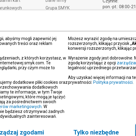
lamin kart
Dane firmy
Czynne:
pon.-pt.: 08:00-2
arunkowych
Grupa SMYK
sob.: 09:00-21:
t i czas dostawy
Smyk.ua
ndz.: 10:00-18:
ty i wymiany
Smyk.ro
lamacje
Akt o usługach cyfrowych
dy płatności
Deklaracja dostępności
ii, abyśmy mogli zapewnić jej
Możesz wyrazić zgodę na umieszcza
zowanych treści oraz reklam
rozszerzonych, klikając przycisk „
A
Po
konwersji rozszerzonych, klikając pr
kacja SMYK
ądzeniach, z których korzystasz, w
Wyrażenie zgody jest dobrowolne. 
y podarunkowe
 internetowej smyk.com. Te
zgodę korzystając z opcji
zarządza
eglądarki, przy czym może to
legalność uprzedniego przetwarzan
dź sklep SMYK
gram SMYK Klub
Aby uzyskać więcej informacji na t
ujemy dodatkowe pliki cookies oraz
prywatności:
Polityka prywatności
.
letter
i przechowywania dodatkowych
unikaty
iamy te informacje, w tym Twoje
etingowymi, które mogą je łączyć
aracje zgodności
erają za pośrednictwem swoich
tnerów marketingowych
oc
. W
 nie będziesz otrzymywać żadnych
akt
ndywidualnych zainteresowań.
ządzaj zgodami
Tylko niezbędne