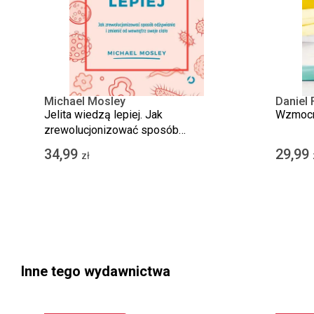
Michael Mosley
Daniel 
Jelita wiedzą lepiej. Jak
Wzmocni
zrewolucjonizować sposób
odżywiania i zmienić od wewnątrz
34,99
29,99
zł
swoje ciało
Inne tego wydawnictwa