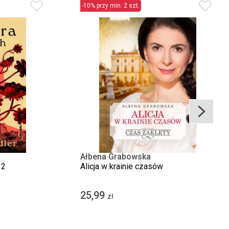
-10% przy min. 2 szt.
Ałbena Grabowska
 2
Alicja w krainie czasów
25,99
zł