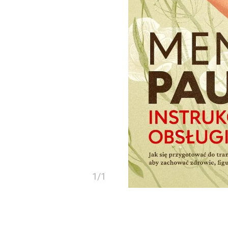
1
/
1