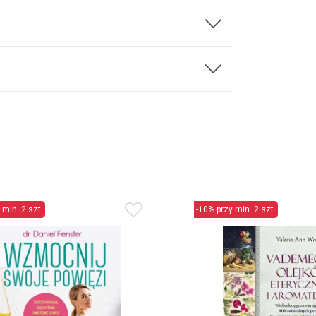
 min. 2 szt.
-10% przy min. 2 szt.