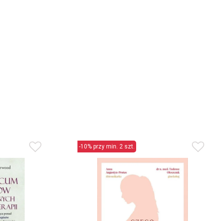
-10% przy min. 2 szt.