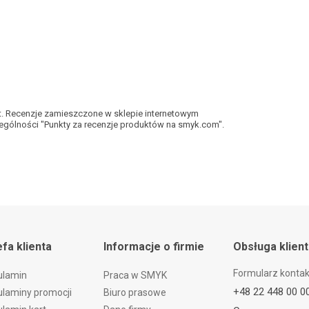
kt. Recenzje zamieszczone w sklepie internetowym
gólności "Punkty za recenzje produktów na smyk.com".
efa klienta
Informacje o firmie
Obsługa klien
Formularz konta
ulamin
Praca w SMYK
+48 22 448 00 0
laminy promocji
Biuro prasowe