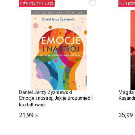
-10% przy min. 2 szt.
-10% przy
Daniel Jerzy Żyżniewski
Magda 
Emocje i nastrój. Jak je zrozumieć i
Kasandr
kształtować
21,99
35,99
zł