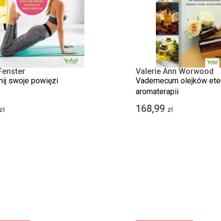
Fenster
Valerie Ann Worwood
j swoje powięzi
Vademecum olejków eter
aromaterapii
168,99
zł
zł