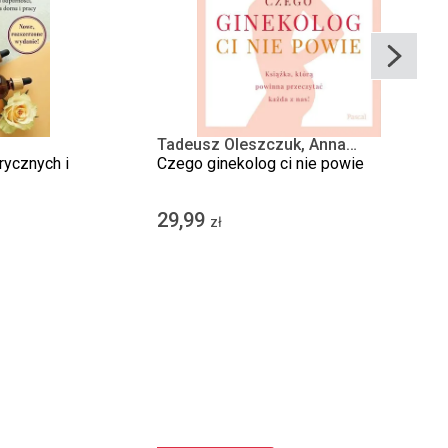
Tadeusz Oleszczuk, Anna
Augustyn-Protas
ycznych i
Czego ginekolog ci nie powie
29,99
zł