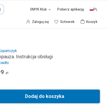
SMYK Klub
Pobierz aplikację
PL
Zaloguj się
Schowek
Koszyk
Kopańczyk
pauza. Instrukcja obsługi
iadło
99
zł
Dodaj do koszyka