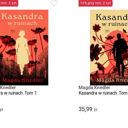
 min. 2 szt.
-10% przy min. 2 szt.
Knedler
Magda Knedler
a w ruinach. Tom 1
Kasandra w ruinach. Tom
35,99
zł
zł