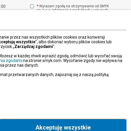
1:00
*
Wyrażam zgodę na otrzymywanie od SMYK
sp. z o.o. informacji o produktach i usługach
00
oraz promocjach i zniżkach oferowanych
00
przez SMYK sp. z o.o., za pośrednictwem
środków komunikacji elektronicznej (e-mail).
W każdej chwili możesz z łatwością cofnąć
wyrażone zgody.
nie przez nas wszystkich plików cookies oraz konwersji
więcej
kceptuję wszystkie
”, albo dokonać wyboru plików cookies lub
zycisk „
Zarządzaj zgodami
”.
Możesz w każdej chwili wyrazić zgodę, odmówić lub wycofać swoją
nia zgodami
na stronie smyk.com. Wycofanie zgody nie wpływa na
ia przez nas danych.
emat przetwarzanych danych, zapoznaj się z naszą polityką
Akceptuję wszystkie