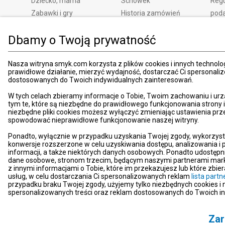
Dziecko, mama
Schowek
Regu
Zabawki i gry
Historia zamówień
pod
Książki
Edycja zgód
Kosz
Dbamy o Twoją prywatność
Zdrowie i uroda
Polityka prywatności
Zwro
Dom i ogród
Ustawienia prywatności
Rek
Promocje
Śledzenie zamówień
Meto
Nasza witryna smyk.com korzysta z plików cookies i innych technolog
prawidłowe działanie, mierzyć wydajność, dostarczać Ci spersonali
Porady
Pay
dostosowanych do Twoich indywidualnych zainteresowań.
Mapa witryny
Apli
W tych celach zbieramy informacje o Tobie, Twoim zachowaniu i urz
Kart
tym te, które są niezbędne do prawidłowego funkcjonowania strony
niezbędne pliki cookies możesz wyłączyć zmieniając ustawienia prz
Znaj
spowodować nieprawidłowe funkcjonowanie naszej witryny.
Pro
Ponadto, wyłącznie w przypadku uzyskania Twojej zgody, wykorzyst
News
konwersje rozszerzone w celu uzyskiwania dostępu, analizowania 
Kom
informacji, a także niektórych danych osobowych. Ponadto udostępn
dane osobowe, stronom trzecim, będącym naszymi partnerami mark
Dekl
z innymi informacjami o Tobie, które im przekazujesz lub które zbi
usług, w celu dostarczania Ci spersonalizowanych reklam
lista par
Pom
przypadku braku Twojej zgody, użyjemy tylko niezbędnych cookies i
Kont
spersonalizowanych treści oraz reklam dostosowanych do Twoich i
Zar