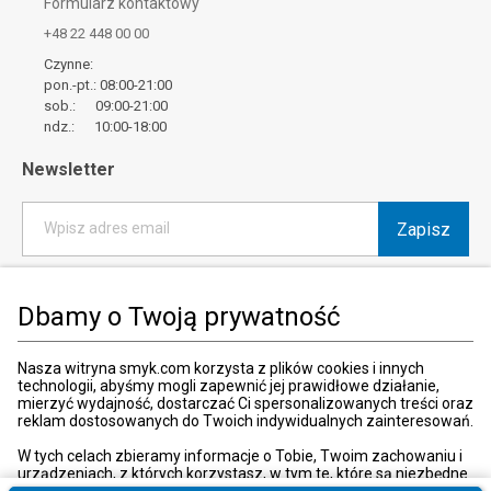
Formularz kontaktowy
+48 22 448 00 00
Czynne:
pon.-pt.: 08:00-21:00
sob.: 09:00-21:00
ndz.: 10:00-18:00
Newsletter
Zapisz
Wpisz adres email
*
Wyrażam zgodę na otrzymywanie od SMYK sp. z o.o. informacji o
produktach i usługach oraz promocjach i zniżkach oferowanych
Dbamy o Twoją prywatność
przez SMYK sp. z o.o., za pośrednictwem środków komunikacji
elektronicznej (e-mail).
W każdej chwili możesz z łatwością cofnąć wyrażone zgody.
Nasza witryna smyk.com korzysta z plików cookies i innych
więcej
technologii, abyśmy mogli zapewnić jej prawidłowe działanie,
mierzyć wydajność, dostarczać Ci spersonalizowanych treści oraz
reklam dostosowanych do Twoich indywidualnych zainteresowań.
W tych celach zbieramy informacje o Tobie, Twoim zachowaniu i
urządzeniach, z których korzystasz, w tym te, które są niezbędne
Kraj i język
:
Polska (Poland)