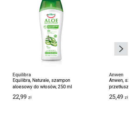
Equilibra
Anwen
Equilibra, Naturale, szampon
Anwen, sz
aloesowy do włosów, 250 ml
przetłuszc
Pomarańcz
22,99
25,49
zł
zł