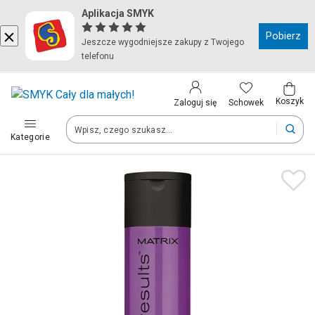
Aplikacja SMYK
Kraj i język
Pobierz
Jeszcze wygodniejsze zakupy z Twojego
telefonu
Wybierz kraj, aby przejść do zakupów
Polska (Poland)
Koszyk
Schowek
Zaloguj się
Kategorie
Twoje zamówienia dostarczymy na teren wybranego kraju.
Język
Polski
Po zmianie kraju część produktów może zostać usunięta z kosz
Zapisz