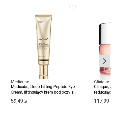
Medicube
Clinique
Medicube, Deep Lifting Peptide Eye
Clinique, A
Cream, liftingujący krem pod oczy z
redukujący
peptydami, 30 ml
opuchliznę 
59,49
117,99
zł
z
zmarszczki