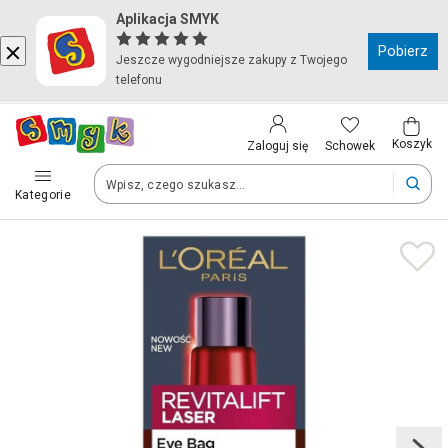
Aplikacja SMYK
Kraj i język
Pobierz
Jeszcze wygodniejsze zakupy z Twojego
telefonu
Wybierz kraj, aby przejść do zakupów
Polska (Poland)
Koszyk
Schowek
Zaloguj się
Kategorie
Twoje zamówienia dostarczymy na teren wybranego kraju.
Język
Polski
Po zmianie kraju część produktów może zostać usunięta z kosz
Zapisz